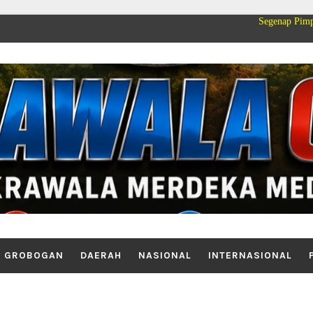
Segenap Pimpinan dan Kel
GROBOGAN
DAERAH
NASIONAL
INTERNASIONAL