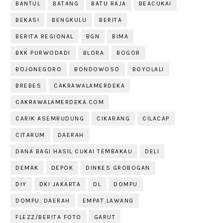
BANTUL
BATANG
BATU RAJA
BEACUKAI
BEKASI
BENGKULU
BERITA
BERITA REGIONAL
BGN
BIMA
BKK PURWODADI
BLORA
BOGOR
BOJONEGORO
BONDOWOSO
BOYOLALI
BREBES
CAKRAWALAMERDEKA
CAKRAWALAMERDEKA.COM
CARIK ASEMRUDUNG
CIKARANG
CILACAP
CITARUM
DAERAH
DANA BAGI HASIL CUKAI TEMBAKAU
DELI
DEMAK
DEPOK
DINKES GROBOGAN
DIY
DKI JAKARTA
DL
DOMPU
DOMPU. DAERAH
EMPAT LAWANG
FLEZZ/BERITA FOTO
GARUT