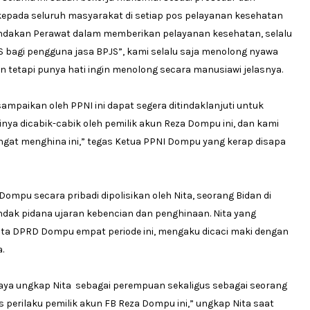
epada seluruh masyarakat di setiap pos pelayanan kesehatan
indakan Perawat dalam memberikan pelayanan kesehatan, selalu
S bagi pengguna jasa BPJS”, kami selalu saja menolong nyawa
an tetapi punya hati ingin menolong secara manusiawi jelasnya.
ampaikan oleh PPNI ini dapat segera ditindaklanjuti untuk
ya dicabik-cabik oleh pemilik akun Reza Dompu ini, dan kami
at menghina ini,” tegas Ketua PPNI Dompu yang kerap disapa
ompu secara pribadi dipolisikan oleh Nita, seorang Bidan di
dak pidana ujaran kebencian dan penghinaan. Nita yang
ota DPRD Dompu empat periode ini, mengaku dicaci maki dengan
.
ya ungkap Nita sebagai perempuan sekaligus sebagai seorang
perilaku pemilik akun FB Reza Dompu ini,” ungkap Nita saat