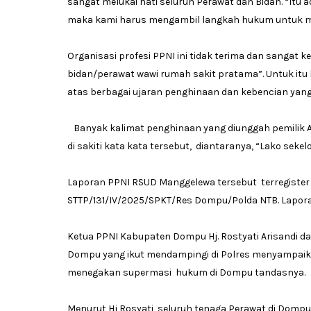
sangat melukai hati seluruh Perawat dan Bidan. “Itu
maka kami harus mengambil langkah hukum untuk me
Organisasi profesi PPNI ini tidak terima dan sangat
bidan/perawat wawi rumah sakit pratama”. Untuk itu
atas berbagai ujaran penghinaan dan kebencian yan
Banyak kalimat penghinaan yang diunggah pemilik 
di sakiti kata kata tersebut, diantaranya, “Lako seke
Laporan PPNI RSUD Manggelewa tersebut terregister
STTP/131/IV/2025/SPKT/Res Dompu/Polda NTB. Laporan
Ketua PPNI Kabupaten Dompu Hj. Rostyati Arisandi dan 
Dompu yang ikut mendampingi di Polres menyampaikan
menegakan supermasi hukum di Dompu tandasnya.
Menurut Hj Rosyati, seluruh tenaga Perawat di Dompu