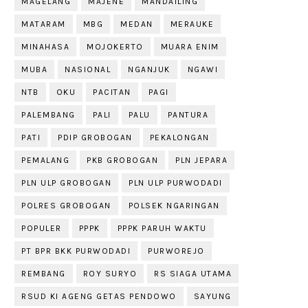
MAGELANG
MAJENE
MANDAILING
MATARAM
MBG
MEDAN
MERAUKE
MINAHASA
MOJOKERTO
MUARA ENIM
MUBA
NASIONAL
NGANJUK
NGAWI
NTB
OKU
PACITAN
PAGI
PALEMBANG
PALI
PALU
PANTURA
PATI
PDIP GROBOGAN
PEKALONGAN
PEMALANG
PKB GROBOGAN
PLN JEPARA
PLN ULP GROBOGAN
PLN ULP PURWODADI
POLRES GROBOGAN
POLSEK NGARINGAN
POPULER
PPPK
PPPK PARUH WAKTU
PT BPR BKK PURWODADI
PURWOREJO
REMBANG
ROY SURYO
RS SIAGA UTAMA
RSUD KI AGENG GETAS PENDOWO
SAYUNG