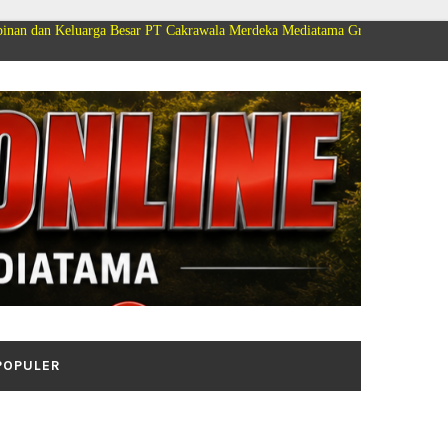
uarga Besar PT Cakrawala Merdeka Mediatama Group Mengucapkan Selamat D
POPULER