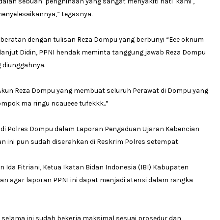
 adalah sebuah penghinaan yang sangat menyakiti hati kami ,
nyelesaikannya,” tegasnya.
 keberatan dengan tulisan Reza Dompu yang berbunyi “Eee oknum
 lanjut Didin, PPNI hendak meminta tanggung jawab Reza Dompu
g diunggahnya.
Akun Reza Dompu yang membuat seluruh Perawat di Dompu yang
lompok ma ringu ncaueee tufekkk..”
 di Polres Dompu dalam Laporan Pengaduan Ujaran Kebencian
 ini pun sudah diserahkan di Reskrim Polres setempat.
Ida Fitriani, Ketua Ikatan Bidan Indonesia (IBI) Kabupaten
 agar laporan PPNI ini dapat menjadi atensi dalam rangka
 selama ini sudah bekerja maksimal sesuai prosedur dan