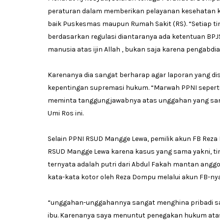
peraturan dalam memberikan pelayanan kesehatan k
baik Puskesmas maupun Rumah Sakit (RS). “Setiap t
berdasarkan regulasi diantaranya ada ketentuan BPJ
manusia atas ijin Allah , bukan saja karena pengabdi
Karenanya dia sangat berharap agar laporan yang dis
kepentingan supremasi hukum. “Marwah PPNI sepertin
meminta tanggungjawabnya atas unggahan yang sang
Umi Ros ini.
Selain PPNI RSUD Mangge Lewa, pemilik akun FB Reza D
RSUD Mangge Lewa karena kasus yang sama yakni, tin
ternyata adalah putri dari Abdul Fakah mantan angg
kata-kata kotor oleh Reza Dompu melalui akun FB-nya
“unggahan-unggahannya sangat menghina pribadi sa
ibu. Karenanya saya menuntut penegakan hukum atas 