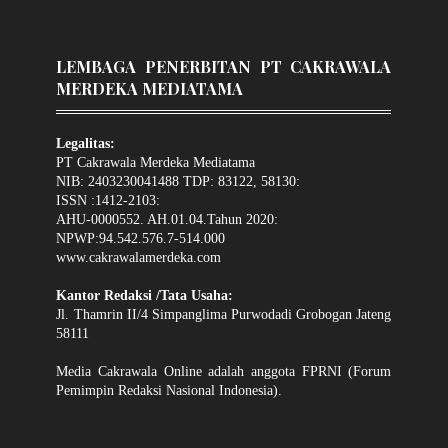
LEMBAGA PENERBITAN PT CAKRAWALA
MERDEKA MEDIATAMA
Legalitas:
PT Cakrawala Merdeka Mediatama
NIB: 2403230041488 TDP: 83122, 58130:
ISSN :1412-2103:
AHU-0000552. AH.01.04.Tahun 2020:
NPWP:94.542.576.7-514.000
www.cakrawalamerdeka.com
Kantor Redaksi /Tata Usaha:
Jl. Thamrin II/4 Simpanglima Purwodadi Grobogan Jateng
58111
Media Cakrawala Online adalah anggota FPRNI (Forum
Pemimpin Redaksi Nasional Indonesia).