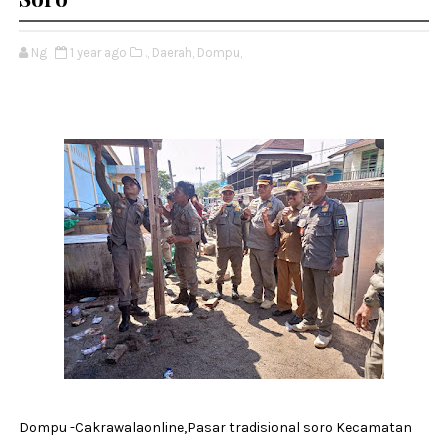
Ng
1 year ago
.,
Daerah,
Dompu,
Dompu -Cakrawalaonline,Pasar tradisional soro Kecamatan