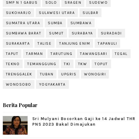
SMP N 1 GABUS
SOLO
SRAGEN
SUDEWO
SUKOHARJO
SULAWESI UTARA
SULBAR
SUMATRA UTARA
SUMBA
SUMBAWA
SUMBAWA BARAT
SUMUT
SURABAYA
SURADADI
SURAKARTA
TALISE
TANJUNG ENIM
TAPANULI
TAPUT
TARMAN
TARUTUNG
TAWANGSARI
TEGAL
TEKNO
TEMANGGUNG
TKI
TKW
TOPUT
TRENGGALEK
TUBAN
UPGRIS
WONOGIRI
WONOSOBO
YOGYAKARTA
Berita Popular
Sri Mulyani Bocorkan Gaji ke 14 Jadwal THR
PNS 2023 Bakal Dimajukan