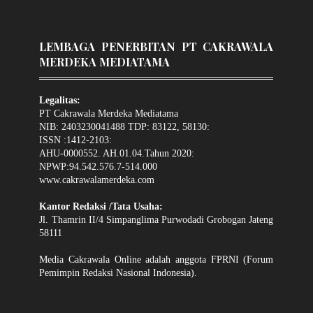
LEMBAGA PENERBITAN PT CAKRAWALA
MERDEKA MEDIATAMA
Legalitas:
PT Cakrawala Merdeka Mediatama
NIB: 2403230041488 TDP: 83122, 58130:
ISSN :1412-2103:
AHU-0000552. AH.01.04.Tahun 2020:
NPWP:94.542.576.7-514.000
www.cakrawalamerdeka.com
Kantor Redaksi /Tata Usaha:
Jl. Thamrin II/4 Simpanglima Purwodadi Grobogan Jateng
58111
Media Cakrawala Online adalah anggota FPRNI (Forum
Pemimpin Redaksi Nasional Indonesia).