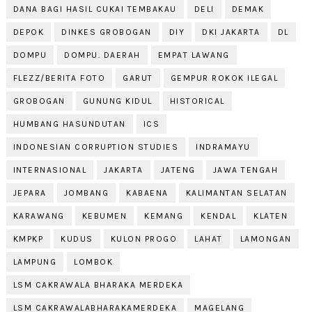
DANA BAGI HASIL CUKAI TEMBAKAU
DELI
DEMAK
DEPOK
DINKES GROBOGAN
DIY
DKI JAKARTA
DL
DOMPU
DOMPU. DAERAH
EMPAT LAWANG
FLEZZ/BERITA FOTO
GARUT
GEMPUR ROKOK ILEGAL
GROBOGAN
GUNUNG KIDUL
HISTORICAL
HUMBANG HASUNDUTAN
ICS
INDONESIAN CORRUPTION STUDIES
INDRAMAYU
INTERNASIONAL
JAKARTA
JATENG
JAWA TENGAH
JEPARA
JOMBANG
KABAENA
KALIMANTAN SELATAN
KARAWANG
KEBUMEN
KEMANG
KENDAL
KLATEN
KMPKP
KUDUS
KULON PROGO
LAHAT
LAMONGAN
LAMPUNG
LOMBOK
LSM CAKRAWALA BHARAKA MERDEKA
LSM CAKRAWALABHARAKAMERDEKA
MAGELANG