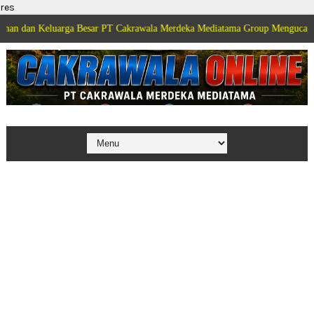
res
arga Besar PT Cakrawala Merdeka Mediatama Group Mengucapkan Selamat Dir