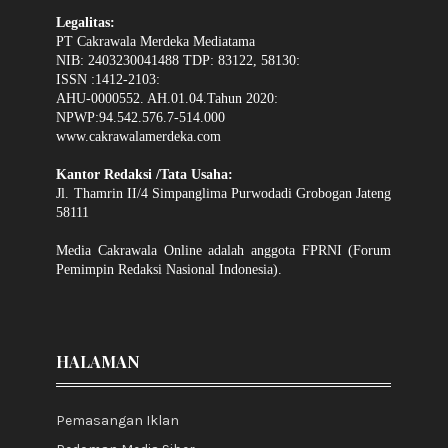
Legalitas:
PT Cakrawala Merdeka Mediatama
NIB: 2403230041488 TDP: 83122, 58130:
ISSN :1412-2103:
AHU-0000552. AH.01.04.Tahun 2020:
NPWP:94.542.576.7-514.000
www.cakrawalamerdeka.com
Kantor Redaksi /Tata Usaha:
Jl. Thamrin II/4 Simpanglima Purwodadi Grobogan Jateng
58111
Media Cakrawala Online adalah anggota FPRNI (Forum
Pemimpin Redaksi Nasional Indonesia).
HALAMAN
Pemasangan Iklan