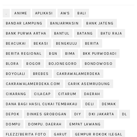
.
ANIME
APLIKASI
AWS
BALI
BANDAR LAMPUNG
BANJARMASIN
BANK JATENG
BANK PURWA ARTHA
BANTUL
BATANG
BATU RAJA
BEACUKAI
BEKASI
BENGKULU
BERITA
BERITA REGIONAL
BGN
BIMA
BKK PURWODADI
BLORA
BOGOR
BOJONEGORO
BONDOWOSO
BOYOLALI
BREBES
CAKRAWALAMERDEKA
CAKRAWALAMERDEKA.COM
CARIK ASEMRUDUNG
CIKARANG
CILACAP
CITARUM
DAERAH
DANA BAGI HASIL CUKAI TEMBAKAU
DELI
DEMAK
DEPOK
DINKES GROBOGAN
DIY
DKI JAKARTA
DL
DOMPU
DOMPU. DAERAH
EMPAT LAWANG
FLEZZ/BERITA FOTO
GARUT
GEMPUR ROKOK ILEGAL