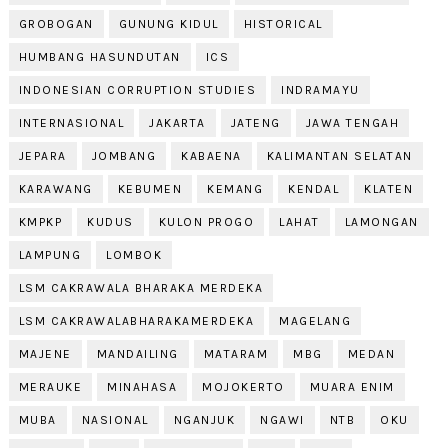
GROBOGAN
GUNUNG KIDUL
HISTORICAL
HUMBANG HASUNDUTAN
ICS
INDONESIAN CORRUPTION STUDIES
INDRAMAYU
INTERNASIONAL
JAKARTA
JATENG
JAWA TENGAH
JEPARA
JOMBANG
KABAENA
KALIMANTAN SELATAN
KARAWANG
KEBUMEN
KEMANG
KENDAL
KLATEN
KMPKP
KUDUS
KULON PROGO
LAHAT
LAMONGAN
LAMPUNG
LOMBOK
LSM CAKRAWALA BHARAKA MERDEKA
LSM CAKRAWALABHARAKAMERDEKA
MAGELANG
MAJENE
MANDAILING
MATARAM
MBG
MEDAN
MERAUKE
MINAHASA
MOJOKERTO
MUARA ENIM
MUBA
NASIONAL
NGANJUK
NGAWI
NTB
OKU