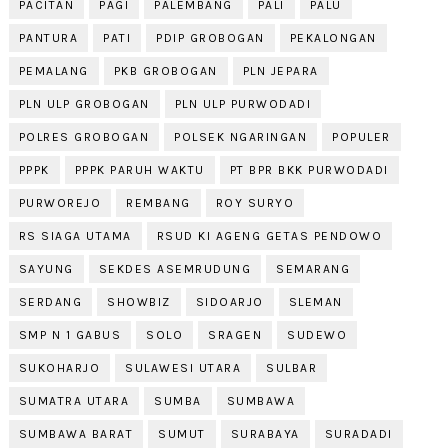
PACITAN
PAGI
PALEMBANG
PALI
PALU
PANTURA
PATI
PDIP GROBOGAN
PEKALONGAN
PEMALANG
PKB GROBOGAN
PLN JEPARA
PLN ULP GROBOGAN
PLN ULP PURWODADI
POLRES GROBOGAN
POLSEK NGARINGAN
POPULER
PPPK
PPPK PARUH WAKTU
PT BPR BKK PURWODADI
PURWOREJO
REMBANG
ROY SURYO
RS SIAGA UTAMA
RSUD KI AGENG GETAS PENDOWO
SAYUNG
SEKDES ASEMRUDUNG
SEMARANG
SERDANG
SHOWBIZ
SIDOARJO
SLEMAN
SMP N 1 GABUS
SOLO
SRAGEN
SUDEWO
SUKOHARJO
SULAWESI UTARA
SULBAR
SUMATRA UTARA
SUMBA
SUMBAWA
SUMBAWA BARAT
SUMUT
SURABAYA
SURADADI