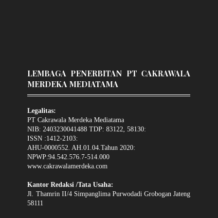
LEMBAGA PENERBITAN PT CAKRAWALA
MERDEKA MEDIATAMA
Legalitas:
PT Cakrawala Merdeka Mediatama
NIB: 2403230041488 TDP: 83122, 58130:
ISSN :1412-2103:
AHU-0000552. AH.01.04.Tahun 2020:
NPWP:94.542.576.7-514.000
www.cakrawalamerdeka.com
Kantor Redaksi /Tata Usaha:
Jl. Thamrin II/4 Simpanglima Purwodadi Grobogan Jateng
58111