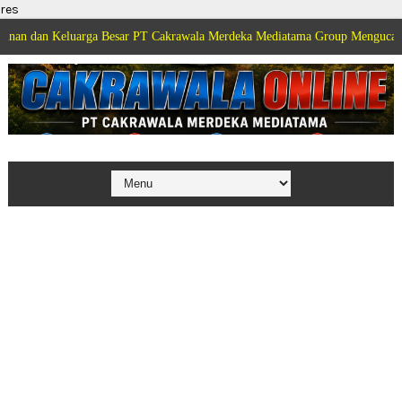
res
eluarga Besar PT Cakrawala Merdeka Mediatama Group Mengucapkan Selamat 