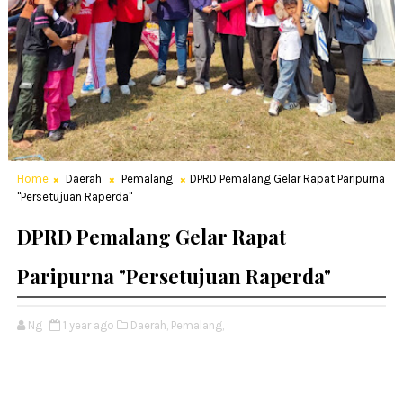
Home
Daerah
Pemalang
DPRD Pemalang Gelar Rapat Paripurna
"Persetujuan Raperda"
DPRD Pemalang Gelar Rapat
Paripurna "Persetujuan Raperda"
Ng
1 year ago
Daerah,
Pemalang,