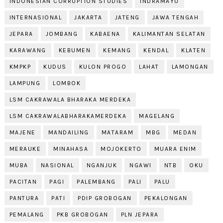
INDONESIAN CORRUPTION STUDIES
INDRAMAYU
INTERNASIONAL
JAKARTA
JATENG
JAWA TENGAH
JEPARA
JOMBANG
KABAENA
KALIMANTAN SELATAN
KARAWANG
KEBUMEN
KEMANG
KENDAL
KLATEN
KMPKP
KUDUS
KULON PROGO
LAHAT
LAMONGAN
LAMPUNG
LOMBOK
LSM CAKRAWALA BHARAKA MERDEKA
LSM CAKRAWALABHARAKAMERDEKA
MAGELANG
MAJENE
MANDAILING
MATARAM
MBG
MEDAN
MERAUKE
MINAHASA
MOJOKERTO
MUARA ENIM
MUBA
NASIONAL
NGANJUK
NGAWI
NTB
OKU
PACITAN
PAGI
PALEMBANG
PALI
PALU
PANTURA
PATI
PDIP GROBOGAN
PEKALONGAN
PEMALANG
PKB GROBOGAN
PLN JEPARA