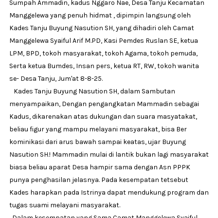
Sumpah Ammadin, kadus Nggaro Nae, Desa Tanju Kecamatan
Manggelewa yang penuh hidmat , dipimpin langsung oleh
Kades Tanju Buyung Nasution SH, yang dihadiri oleh Camat
Manggelewa Syaiful Arif M.PD, Kasi Pemdes Ruslan SE, ketua
LPM, BPD, tokoh masyarakat, tokoh Agama, tokoh pemuda,
Serta ketua Bumdes, Insan pers, ketua RT, RW, tokoh wanita
se- Desa Tanju, Jum'at 8-8-25.
Kades Tanju Buyung Nasution SH, dalam Sambutan
menyampaikan, Dengan pengangkatan Mammadin sebagai
Kadus, dikarenakan atas dukungan dan suara masyatakat,
beliau figur yang mampu melayani masyarakat, bisa Ber
kominikasi dari arus bawah sampai keatas, ujar Buyung
Nasution SH.! Mammadin mulai di lantik bukan lagi masyarakat
biasa beliau aparat Desa hampir sama dengan Asn PPPK
punya penghasilan jelasnya. Pada kesempatan tetsebut
Kades harapkan pada Istrinya dapat mendukung program dan
tugas suami melayani masyarakat.
Dalam kesempatan yang Sama Camat Manggelewa Syaiful