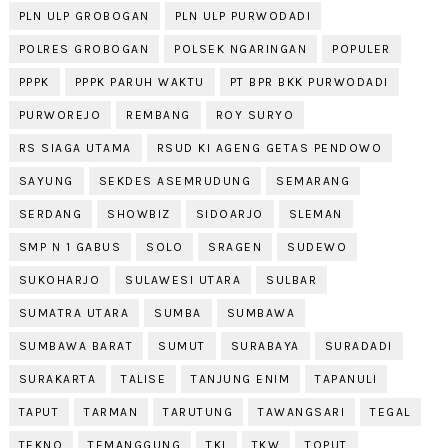
PLN ULP GROBOGAN
PLN ULP PURWODADI
POLRES GROBOGAN
POLSEK NGARINGAN
POPULER
PPPK
PPPK PARUH WAKTU
PT BPR BKK PURWODADI
PURWOREJO
REMBANG
ROY SURYO
RS SIAGA UTAMA
RSUD KI AGENG GETAS PENDOWO
SAYUNG
SEKDES ASEMRUDUNG
SEMARANG
SERDANG
SHOWBIZ
SIDOARJO
SLEMAN
SMP N 1 GABUS
SOLO
SRAGEN
SUDEWO
SUKOHARJO
SULAWESI UTARA
SULBAR
SUMATRA UTARA
SUMBA
SUMBAWA
SUMBAWA BARAT
SUMUT
SURABAYA
SURADADI
SURAKARTA
TALISE
TANJUNG ENIM
TAPANULI
TAPUT
TARMAN
TARUTUNG
TAWANGSARI
TEGAL
TEKNO
TEMANGGUNG
TKI
TKW
TOPUT