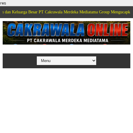
res
arga Besar PT Cakrawala Merdeka Mediatama Group Mengucapkan Selamat Dir