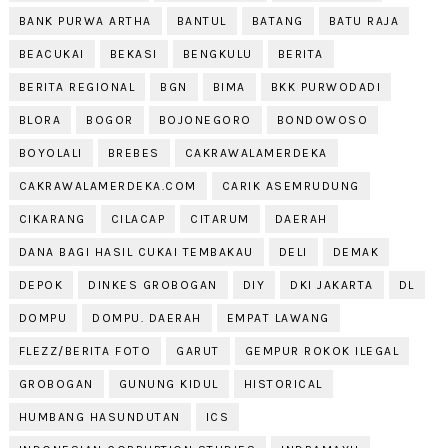
BANK PURWA ARTHA
BANTUL
BATANG
BATU RAJA
BEACUKAI
BEKASI
BENGKULU
BERITA
BERITA REGIONAL
BGN
BIMA
BKK PURWODADI
BLORA
BOGOR
BOJONEGORO
BONDOWOSO
BOYOLALI
BREBES
CAKRAWALAMERDEKA
CAKRAWALAMERDEKA.COM
CARIK ASEMRUDUNG
CIKARANG
CILACAP
CITARUM
DAERAH
DANA BAGI HASIL CUKAI TEMBAKAU
DELI
DEMAK
DEPOK
DINKES GROBOGAN
DIY
DKI JAKARTA
DL
DOMPU
DOMPU. DAERAH
EMPAT LAWANG
FLEZZ/BERITA FOTO
GARUT
GEMPUR ROKOK ILEGAL
GROBOGAN
GUNUNG KIDUL
HISTORICAL
HUMBANG HASUNDUTAN
ICS