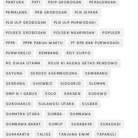
PANTURA
PATI
PDIP GROBOGAN
PEKALONGAN
PEMALANG
PKB GROBOGAN
PLN JEPARA
PLN ULP GROBOGAN
PLN ULP PURWODADI
POLRES GROBOGAN
POLSEK NGARINGAN
POPULER
PPPK
PPPK PARUH WAKTU
PT BPR BKK PURWODADI
PURWOREJO
REMBANG
ROY SURYO
RS SIAGA UTAMA
RSUD KI AGENG GETAS PENDOWO
SAYUNG
SEKDES ASEMRUDUNG
SEMARANG
SERDANG
SHOWBIZ
SIDOARJO
SLEMAN
SMP N 1 GABUS
SOLO
SRAGEN
SUDEWO
SUKOHARJO
SULAWESI UTARA
SULBAR
SUMATRA UTARA
SUMBA
SUMBAWA
SUMBAWA BARAT
SUMUT
SURABAYA
SURADADI
SURAKARTA
TALISE
TANJUNG ENIM
TAPANULI