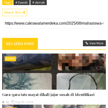
Tags
# Daerah
# demak
Share This
RELATED POST
View More
DEMAK
Gara-gara tato mayat dikali jajar susah di identifikasi
Ng
Aug 06, 2026