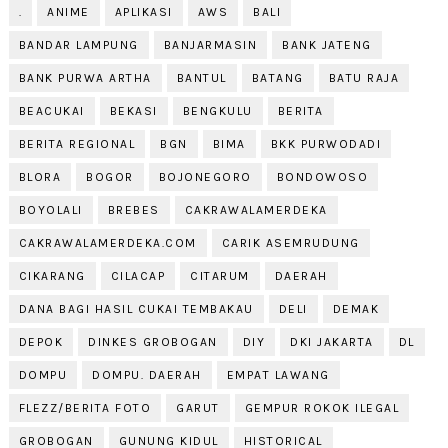
.
ANIME
APLIKASI
AWS
BALI
BANDAR LAMPUNG
BANJARMASIN
BANK JATENG
BANK PURWA ARTHA
BANTUL
BATANG
BATU RAJA
BEACUKAI
BEKASI
BENGKULU
BERITA
BERITA REGIONAL
BGN
BIMA
BKK PURWODADI
BLORA
BOGOR
BOJONEGORO
BONDOWOSO
BOYOLALI
BREBES
CAKRAWALAMERDEKA
CAKRAWALAMERDEKA.COM
CARIK ASEMRUDUNG
CIKARANG
CILACAP
CITARUM
DAERAH
DANA BAGI HASIL CUKAI TEMBAKAU
DELI
DEMAK
DEPOK
DINKES GROBOGAN
DIY
DKI JAKARTA
DL
DOMPU
DOMPU. DAERAH
EMPAT LAWANG
FLEZZ/BERITA FOTO
GARUT
GEMPUR ROKOK ILEGAL
GROBOGAN
GUNUNG KIDUL
HISTORICAL