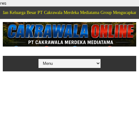
res
a Besar PT Cakrawala Merdeka Mediatama Group Mengucapkan Selamat Dirga