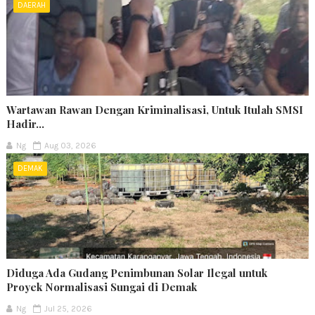
DAERAH
Wartawan Rawan Dengan Kriminalisasi, Untuk Itulah SMSI
Hadir...
Ng
Aug 03, 2026
DEMAK
Diduga Ada Gudang Penimbunan Solar Ilegal untuk
Proyek Normalisasi Sungai di Demak
Ng
Jul 25, 2026