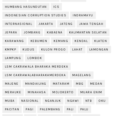
HUMBANG HASUNDUTAN
ICS
INDONESIAN CORRUPTION STUDIES
INDRAMAYU
INTERNASIONAL
JAKARTA
JATENG
JAWA TENGAH
JEPARA
JOMBANG
KABAENA
KALIMANTAN SELATAN
KARAWANG
KEBUMEN
KEMANG
KENDAL
KLATEN
KMPKP
KUDUS
KULON PROGO
LAHAT
LAMONGAN
LAMPUNG
LOMBOK
LSM CAKRAWALA BHARAKA MERDEKA
LSM CAKRAWALABHARAKAMERDEKA
MAGELANG
MAJENE
MANDAILING
MATARAM
MBG
MEDAN
MERAUKE
MINAHASA
MOJOKERTO
MUARA ENIM
MUBA
NASIONAL
NGANJUK
NGAWI
NTB
OKU
PACITAN
PAGI
PALEMBANG
PALI
PALU