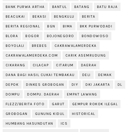
BANK PURWA ARTHA
BANTUL
BATANG
BATU RAJA
BEACUKAI
BEKASI
BENGKULU
BERITA
BERITA REGIONAL
BGN
BIMA
BKK PURWODADI
BLORA
BOGOR
BOJONEGORO
BONDOWOSO
BOYOLALI
BREBES
CAKRAWALAMERDEKA
CAKRAWALAMERDEKA.COM
CARIK ASEMRUDUNG
CIKARANG
CILACAP
CITARUM
DAERAH
DANA BAGI HASIL CUKAI TEMBAKAU
DELI
DEMAK
DEPOK
DINKES GROBOGAN
DIY
DKI JAKARTA
DL
DOMPU
DOMPU. DAERAH
EMPAT LAWANG
FLEZZ/BERITA FOTO
GARUT
GEMPUR ROKOK ILEGAL
GROBOGAN
GUNUNG KIDUL
HISTORICAL
HUMBANG HASUNDUTAN
ICS