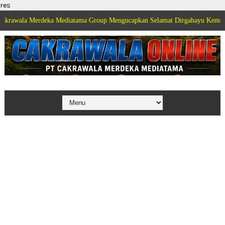
res
erdeka Mediatama Group Mengucapkan Selamat Dirgahayu Kemerdekaan Republ