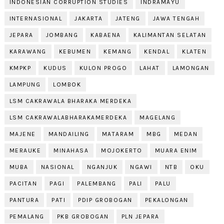
INDONESIAN CORRUPTION STUDIES
INDRAMAYU
INTERNASIONAL
JAKARTA
JATENG
JAWA TENGAH
JEPARA
JOMBANG
KABAENA
KALIMANTAN SELATAN
KARAWANG
KEBUMEN
KEMANG
KENDAL
KLATEN
KMPKP
KUDUS
KULON PROGO
LAHAT
LAMONGAN
LAMPUNG
LOMBOK
LSM CAKRAWALA BHARAKA MERDEKA
LSM CAKRAWALABHARAKAMERDEKA
MAGELANG
MAJENE
MANDAILING
MATARAM
MBG
MEDAN
MERAUKE
MINAHASA
MOJOKERTO
MUARA ENIM
MUBA
NASIONAL
NGANJUK
NGAWI
NTB
OKU
PACITAN
PAGI
PALEMBANG
PALI
PALU
PANTURA
PATI
PDIP GROBOGAN
PEKALONGAN
PEMALANG
PKB GROBOGAN
PLN JEPARA