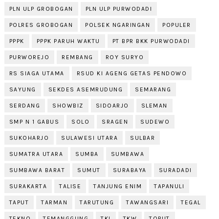
PLN ULP GROBOGAN
PLN ULP PURWODADI
POLRES GROBOGAN
POLSEK NGARINGAN
POPULER
PPPK
PPPK PARUH WAKTU
PT BPR BKK PURWODADI
PURWOREJO
REMBANG
ROY SURYO
RS SIAGA UTAMA
RSUD KI AGENG GETAS PENDOWO
SAYUNG
SEKDES ASEMRUDUNG
SEMARANG
SERDANG
SHOWBIZ
SIDOARJO
SLEMAN
SMP N 1 GABUS
SOLO
SRAGEN
SUDEWO
SUKOHARJO
SULAWESI UTARA
SULBAR
SUMATRA UTARA
SUMBA
SUMBAWA
SUMBAWA BARAT
SUMUT
SURABAYA
SURADADI
SURAKARTA
TALISE
TANJUNG ENIM
TAPANULI
TAPUT
TARMAN
TARUTUNG
TAWANGSARI
TEGAL
TEKNO
TEMANGGUNG
TKI
TKW
TOPUT