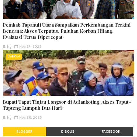
Pemkab Tapanuli Utara Sampaikan Perkembangan Terkini
Bencana: Akses Terputus, Puluhan Korban Hilang,
Evakuasi Terus Dipercepat
Ng
Nov 27, 2025
DAERAH
Bupati Taput Tinjau Longsor di Adiankoting: Akses Taput–
Tapteng Lumpuh Dua Hari
Ng
Nov 26, 2025
BLOGGER
DISQUS
FACEBOOK