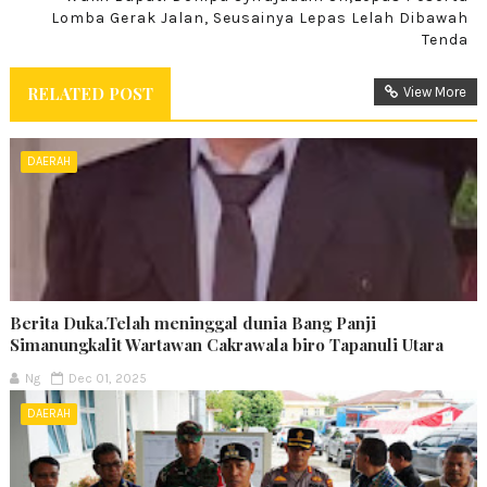
Lomba Gerak Jalan, Seusainya Lepas Lelah Dibawah
Tenda
RELATED POST
View More
DAERAH
Berita Duka.Telah meninggal dunia Bang Panji
Simanungkalit Wartawan Cakrawala biro Tapanuli Utara
Ng
Dec 01, 2025
DAERAH