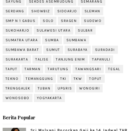
SAYUNG
SEKDES ASEMRUDUNG
SEMARANG
SERDANG
SHOWBIZ
SIDOARJO
SLEMAN
SMP N 1 GABUS
SOLO
SRAGEN
SUDEWO
SUKOHARJO
SULAWESI UTARA
SULBAR
SUMATRA UTARA
SUMBA
SUMBAWA
SUMBAWA BARAT
SUMUT
SURABAYA
SURADADI
SURAKARTA
TALISE
TANJUNG ENIM
TAPANULI
TAPUT
TARMAN
TARUTUNG
TAWANGSARI
TEGAL
TEKNO
TEMANGGUNG
TKI
TKW
TOPUT
TRENGGALEK
TUBAN
UPGRIS
WONOGIRI
WONOSOBO
YOGYAKARTA
Berita Popular
Sri Mulyani Bocorkan Gaji ke 14 Jadwal THR