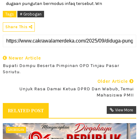
dugaan pungutan bermodus infaq tersebut. Wn
Tags
# Grobogan
Share This
Newer Article
Bupati Dompu Beserta Pimpinan OPD Tinjau Pasar
Soriutu.
Older Article
Unjuk Rasa Damai Ketua DPRD Dan Wabub, Temui
Mahasiswa PMII
RELATED POST
View More
GROBOGAN