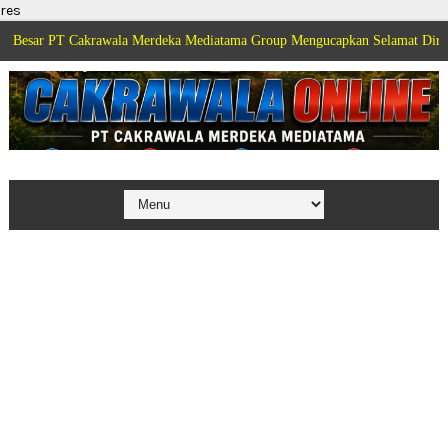
res
T Cakrawala Merdeka Mediatama Group Mengucapkan Selamat Dirgahayu Keme