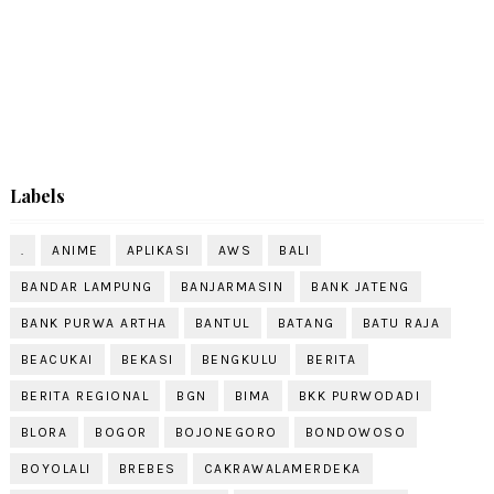
Labels
.
ANIME
APLIKASI
AWS
BALI
BANDAR LAMPUNG
BANJARMASIN
BANK JATENG
BANK PURWA ARTHA
BANTUL
BATANG
BATU RAJA
BEACUKAI
BEKASI
BENGKULU
BERITA
BERITA REGIONAL
BGN
BIMA
BKK PURWODADI
BLORA
BOGOR
BOJONEGORO
BONDOWOSO
BOYOLALI
BREBES
CAKRAWALAMERDEKA