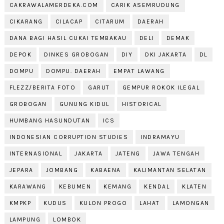
CAKRAWALAMERDEKA.COM
CARIK ASEMRUDUNG
CIKARANG
CILACAP
CITARUM
DAERAH
DANA BAGI HASIL CUKAI TEMBAKAU
DELI
DEMAK
DEPOK
DINKES GROBOGAN
DIY
DKI JAKARTA
DL
DOMPU
DOMPU. DAERAH
EMPAT LAWANG
FLEZZ/BERITA FOTO
GARUT
GEMPUR ROKOK ILEGAL
GROBOGAN
GUNUNG KIDUL
HISTORICAL
HUMBANG HASUNDUTAN
ICS
INDONESIAN CORRUPTION STUDIES
INDRAMAYU
INTERNASIONAL
JAKARTA
JATENG
JAWA TENGAH
JEPARA
JOMBANG
KABAENA
KALIMANTAN SELATAN
KARAWANG
KEBUMEN
KEMANG
KENDAL
KLATEN
KMPKP
KUDUS
KULON PROGO
LAHAT
LAMONGAN
LAMPUNG
LOMBOK