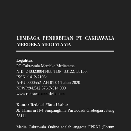
LEMBAGA PENERBITAN PT CAKRAWALA
MERDEKA MEDIATAMA
Legalitas:
PT Cakrawala Merdeka Mediatama
NIB: 2403230041488 TDP: 83122, 58130:
ISSN :1412-2103:
AHU-0000552. AH.01.04.Tahun 2020:
NPWP:94.542.576.7-514.000
www.cakrawalamerdeka.com
Kantor Redaksi /Tata Usaha:
Jl. Thamrin II/4 Simpanglima Purwodadi Grobogan Jateng
58111
Media Cakrawala Online adalah anggota FPRNI (Forum