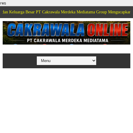
res
ga Besar PT Cakrawala Merdeka Mediatama Group Mengucapkan Selamat Dirga