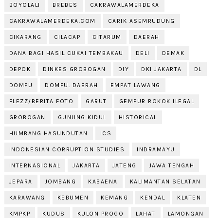
BOYOLALI
BREBES
CAKRAWALAMERDEKA
CAKRAWALAMERDEKA.COM
CARIK ASEMRUDUNG
CIKARANG
CILACAP
CITARUM
DAERAH
DANA BAGI HASIL CUKAI TEMBAKAU
DELI
DEMAK
DEPOK
DINKES GROBOGAN
DIY
DKI JAKARTA
DL
DOMPU
DOMPU. DAERAH
EMPAT LAWANG
FLEZZ/BERITA FOTO
GARUT
GEMPUR ROKOK ILEGAL
GROBOGAN
GUNUNG KIDUL
HISTORICAL
HUMBANG HASUNDUTAN
ICS
INDONESIAN CORRUPTION STUDIES
INDRAMAYU
INTERNASIONAL
JAKARTA
JATENG
JAWA TENGAH
JEPARA
JOMBANG
KABAENA
KALIMANTAN SELATAN
KARAWANG
KEBUMEN
KEMANG
KENDAL
KLATEN
KMPKP
KUDUS
KULON PROGO
LAHAT
LAMONGAN