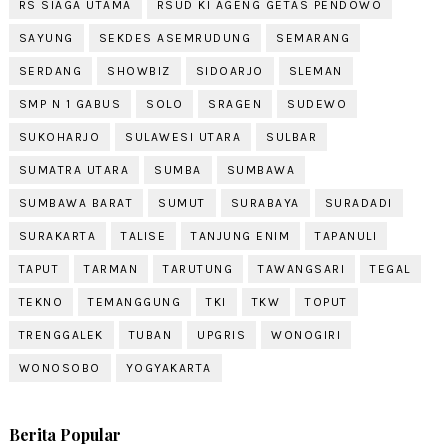
RS SIAGA UTAMA
RSUD KI AGENG GETAS PENDOWO
SAYUNG
SEKDES ASEMRUDUNG
SEMARANG
SERDANG
SHOWBIZ
SIDOARJO
SLEMAN
SMP N 1 GABUS
SOLO
SRAGEN
SUDEWO
SUKOHARJO
SULAWESI UTARA
SULBAR
SUMATRA UTARA
SUMBA
SUMBAWA
SUMBAWA BARAT
SUMUT
SURABAYA
SURADADI
SURAKARTA
TALISE
TANJUNG ENIM
TAPANULI
TAPUT
TARMAN
TARUTUNG
TAWANGSARI
TEGAL
TEKNO
TEMANGGUNG
TKI
TKW
TOPUT
TRENGGALEK
TUBAN
UPGRIS
WONOGIRI
WONOSOBO
YOGYAKARTA
Berita Popular