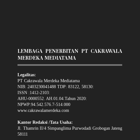
LEMBAGA PENERBITAN PT CAKRAWALA
MERDEKA MEDIATAMA
Legalitas:
PT Cakrawala Merdeka Mediatama
NIB: 2403230041488 TDP: 83122, 58130:
ISSN :1412-2103:
AHU-0000552. AH.01.04.Tahun 2020:
NPWP:94.542.576.7-514.000
www.cakrawalamerdeka.com
Kantor Redaksi /Tata Usaha:
Jl. Thamrin II/4 Simpanglima Purwodadi Grobogan Jateng
58111