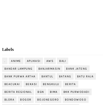
Labels
.
ANIME
APLIKASI
AWS
BALI
BANDAR LAMPUNG
BANJARMASIN
BANK JATENG
BANK PURWA ARTHA
BANTUL
BATANG
BATU RAJA
BEACUKAI
BEKASI
BENGKULU
BERITA
BERITA REGIONAL
BGN
BIMA
BKK PURWODADI
BLORA
BOGOR
BOJONEGORO
BONDOWOSO