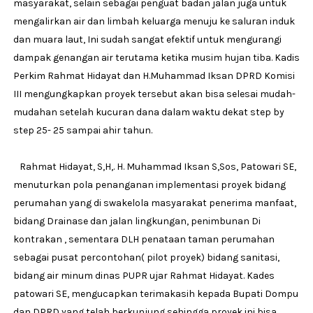
masyarakat, selain sebagai penguat badan jalan juga untuk
mengalirkan air dan limbah keluarga menuju ke saluran induk
dan muara laut, Ini sudah sangat efektif untuk mengurangi
dampak genangan air terutama ketika musim hujan tiba. Kadis
Perkim Rahmat Hidayat dan H.Muhammad Iksan DPRD Komisi
III mengungkapkan proyek tersebut akan bisa selesai mudah-
mudahan setelah kucuran dana dalam waktu dekat step by
step 25- 25 sampai ahir tahun.
Rahmat Hidayat, S,H,. H. Muhammad Iksan S,Sos, Patowari SE,
menuturkan pola penanganan implementasi proyek bidang
perumahan yang di swakelola masyarakat penerima manfaat,
bidang Drainase dan jalan lingkungan, penimbunan Di
kontrakan , sementara DLH penataan taman perumahan
sebagai pusat percontohan( pilot proyek) bidang sanitasi,
bidang air minum dinas PUPR ujar Rahmat Hidayat. Kades
patowari SE, mengucapkan terimakasih kepada Bupati Dompu
dan DPRD yang telah berkunjung sehingga proyek ini bisa