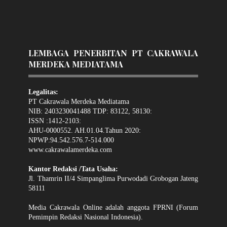
LEMBAGA PENERBITAN PT CAKRAWALA
MERDEKA MEDIATAMA
Legalitas:
PT Cakrawala Merdeka Mediatama
NIB: 2403230041488 TDP: 83122, 58130:
ISSN :1412-2103:
AHU-0000552. AH.01.04.Tahun 2020:
NPWP:94.542.576.7-514.000
www.cakrawalamerdeka.com
Kantor Redaksi /Tata Usaha:
Jl. Thamrin II/4 Simpanglima Purwodadi Grobogan Jateng
58111
Media Cakrawala Online adalah anggota FPRNI (Forum
Pemimpin Redaksi Nasional Indonesia).