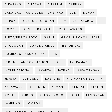
CIKARANG
CILACAP
CITARUM
DAERAH
DANA BAGI HASIL CUKAI TEMBAKAU
DELI
DEMAK
DEPOK
DINKES GROBOGAN
DIY
DKI JAKARTA
DL
DOMPU
DOMPU. DAERAH
EMPAT LAWANG
FLEZZ/BERITA FOTO
GARUT
GEMPUR ROKOK ILEGAL
GROBOGAN
GUNUNG KIDUL
HISTORICAL
HUMBANG HASUNDUTAN
ICS
INDONESIAN CORRUPTION STUDIES
INDRAMAYU
INTERNASIONAL
JAKARTA
JATENG
JAWA TENGAH
JEPARA
JOMBANG
KABAENA
KALIMANTAN SELATAN
KARAWANG
KEBUMEN
KEMANG
KENDAL
KLATEN
KMPKP
KUDUS
KULON PROGO
LAHAT
LAMONGAN
LAMPUNG
LOMBOK
LSM CAKRAWALA BHARAKA MERDEKA