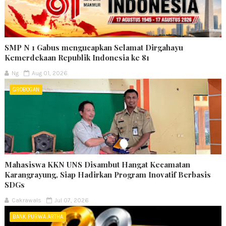
SMP N 1 Gabus mengucapkan Selamat Dirgahayu
Kemerdekaan Republik Indonesia ke 81
Ng
Aug 01, 2026
GROBOGAN
Mahasiswa KKN UNS Disambut Hangat Kecamatan
Karangrayung, Siap Hadirkan Program Inovatif Berbasis
SDGs
Cakrawals
Jul 07, 2026
BANK PURWA ARTHA