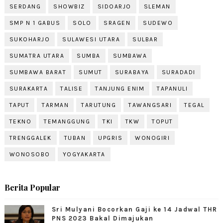
SERDANG
SHOWBIZ
SIDOARJO
SLEMAN
SMP N 1 GABUS
SOLO
SRAGEN
SUDEWO
SUKOHARJO
SULAWESI UTARA
SULBAR
SUMATRA UTARA
SUMBA
SUMBAWA
SUMBAWA BARAT
SUMUT
SURABAYA
SURADADI
SURAKARTA
TALISE
TANJUNG ENIM
TAPANULI
TAPUT
TARMAN
TARUTUNG
TAWANGSARI
TEGAL
TEKNO
TEMANGGUNG
TKI
TKW
TOPUT
TRENGGALEK
TUBAN
UPGRIS
WONOGIRI
WONOSOBO
YOGYAKARTA
Berita Popular
Sri Mulyani Bocorkan Gaji ke 14 Jadwal THR
PNS 2023 Bakal Dimajukan