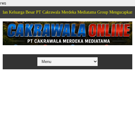
res
a Besar PT Cakrawala Merdeka Mediatama Group Mengucapkan Selamat Dirgah