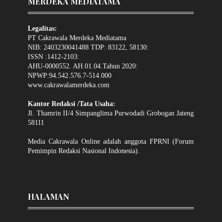
MERDEKA MEDIATAMA
Legalitas:
PT Cakrawala Merdeka Mediatama
NIB: 2403230041488 TDP: 83122, 58130:
ISSN :1412-2103:
AHU-0000552. AH.01.04.Tahun 2020:
NPWP:94.542.576.7-514.000
www.cakrawalamerdeka.com
Kantor Redaksi /Tata Usaha:
Jl. Thamrin II/4 Simpanglima Purwodadi Grobogan Jateng
58111
Media Cakrawala Online adalah anggota FPRNI (Forum
Pemimpin Redaksi Nasional Indonesia).
HALAMAN