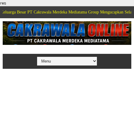
res
esar PT Cakrawala Merdeka Mediatama Group Mengucapkan Selamat Dirgahay