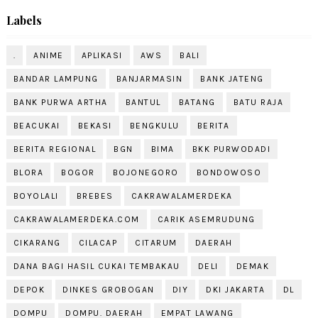
Labels
.
ANIME
APLIKASI
AWS
BALI
BANDAR LAMPUNG
BANJARMASIN
BANK JATENG
BANK PURWA ARTHA
BANTUL
BATANG
BATU RAJA
BEACUKAI
BEKASI
BENGKULU
BERITA
BERITA REGIONAL
BGN
BIMA
BKK PURWODADI
BLORA
BOGOR
BOJONEGORO
BONDOWOSO
BOYOLALI
BREBES
CAKRAWALAMERDEKA
CAKRAWALAMERDEKA.COM
CARIK ASEMRUDUNG
CIKARANG
CILACAP
CITARUM
DAERAH
DANA BAGI HASIL CUKAI TEMBAKAU
DELI
DEMAK
DEPOK
DINKES GROBOGAN
DIY
DKI JAKARTA
DL
DOMPU
DOMPU. DAERAH
EMPAT LAWANG