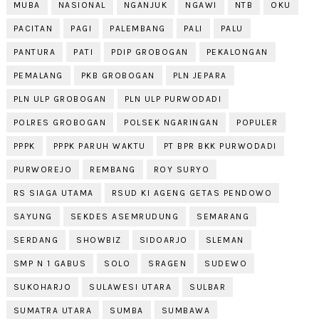
MUBA
NASIONAL
NGANJUK
NGAWI
NTB
OKU
PACITAN
PAGI
PALEMBANG
PALI
PALU
PANTURA
PATI
PDIP GROBOGAN
PEKALONGAN
PEMALANG
PKB GROBOGAN
PLN JEPARA
PLN ULP GROBOGAN
PLN ULP PURWODADI
POLRES GROBOGAN
POLSEK NGARINGAN
POPULER
PPPK
PPPK PARUH WAKTU
PT BPR BKK PURWODADI
PURWOREJO
REMBANG
ROY SURYO
RS SIAGA UTAMA
RSUD KI AGENG GETAS PENDOWO
SAYUNG
SEKDES ASEMRUDUNG
SEMARANG
SERDANG
SHOWBIZ
SIDOARJO
SLEMAN
SMP N 1 GABUS
SOLO
SRAGEN
SUDEWO
SUKOHARJO
SULAWESI UTARA
SULBAR
SUMATRA UTARA
SUMBA
SUMBAWA