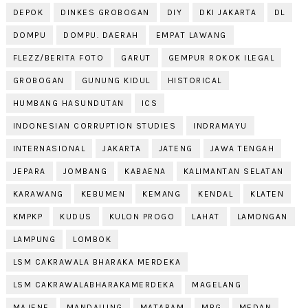
DEPOK
DINKES GROBOGAN
DIY
DKI JAKARTA
DL
DOMPU
DOMPU. DAERAH
EMPAT LAWANG
FLEZZ/BERITA FOTO
GARUT
GEMPUR ROKOK ILEGAL
GROBOGAN
GUNUNG KIDUL
HISTORICAL
HUMBANG HASUNDUTAN
ICS
INDONESIAN CORRUPTION STUDIES
INDRAMAYU
INTERNASIONAL
JAKARTA
JATENG
JAWA TENGAH
JEPARA
JOMBANG
KABAENA
KALIMANTAN SELATAN
KARAWANG
KEBUMEN
KEMANG
KENDAL
KLATEN
KMPKP
KUDUS
KULON PROGO
LAHAT
LAMONGAN
LAMPUNG
LOMBOK
LSM CAKRAWALA BHARAKA MERDEKA
LSM CAKRAWALABHARAKAMERDEKA
MAGELANG
MAJENE
MANDAILING
MATARAM
MBG
MEDAN