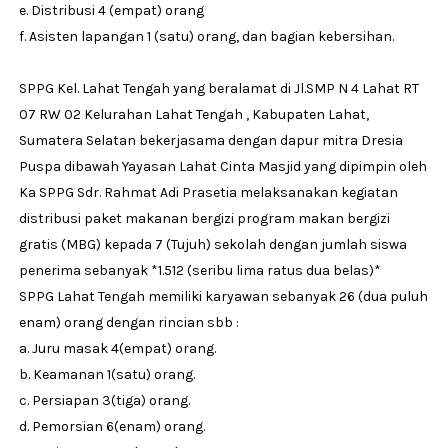
e. Distribusi 4 (empat) orang
f. Asisten lapangan 1 (satu) orang, dan bagian kebersihan.
SPPG Kel. Lahat Tengah yang beralamat di Jl.SMP N 4 Lahat RT
07 RW 02 Kelurahan Lahat Tengah , Kabupaten Lahat,
Sumatera Selatan bekerjasama dengan dapur mitra Dresia
Puspa dibawah Yayasan Lahat Cinta Masjid yang dipimpin oleh
Ka SPPG Sdr. Rahmat Adi Prasetia melaksanakan kegiatan
distribusi paket makanan bergizi program makan bergizi
gratis (MBG) kepada 7 (Tujuh) sekolah dengan jumlah siswa
penerima sebanyak *1.512 (seribu lima ratus dua belas)*
SPPG Lahat Tengah memiliki karyawan sebanyak 26 (dua puluh
enam) orang dengan rincian sbb :
a. Juru masak 4(empat) orang.
b. Keamanan 1(satu) orang.
c. Persiapan 3(tiga) orang.
d. Pemorsian 6(enam) orang.