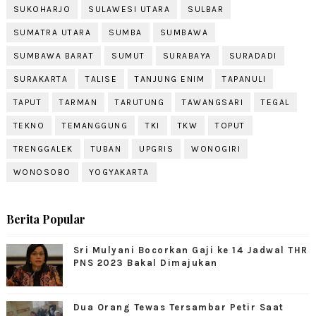
SUKOHARJO
SULAWESI UTARA
SULBAR
SUMATRA UTARA
SUMBA
SUMBAWA
SUMBAWA BARAT
SUMUT
SURABAYA
SURADADI
SURAKARTA
TALISE
TANJUNG ENIM
TAPANULI
TAPUT
TARMAN
TARUTUNG
TAWANGSARI
TEGAL
TEKNO
TEMANGGUNG
TKI
TKW
TOPUT
TRENGGALEK
TUBAN
UPGRIS
WONOGIRI
WONOSOBO
YOGYAKARTA
Berita Popular
Sri Mulyani Bocorkan Gaji ke 14 Jadwal THR
PNS 2023 Bakal Dimajukan
Dua Orang Tewas Tersambar Petir Saat