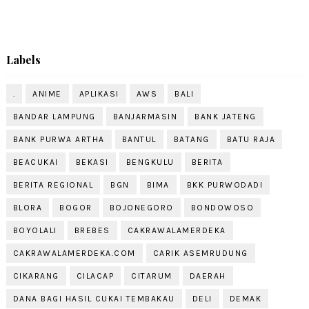
Labels
.
ANIME
APLIKASI
AWS
BALI
BANDAR LAMPUNG
BANJARMASIN
BANK JATENG
BANK PURWA ARTHA
BANTUL
BATANG
BATU RAJA
BEACUKAI
BEKASI
BENGKULU
BERITA
BERITA REGIONAL
BGN
BIMA
BKK PURWODADI
BLORA
BOGOR
BOJONEGORO
BONDOWOSO
BOYOLALI
BREBES
CAKRAWALAMERDEKA
CAKRAWALAMERDEKA.COM
CARIK ASEMRUDUNG
CIKARANG
CILACAP
CITARUM
DAERAH
DANA BAGI HASIL CUKAI TEMBAKAU
DELI
DEMAK