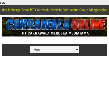
res
ga Besar PT Cakrawala Merdeka Mediatama Group Mengucapkan Selamat Dirg