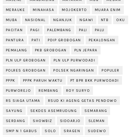
MERAUKE
MINAHASA
MOJOKERTO
MUARA ENIM
MUBA
NASIONAL
NGANJUK
NGAWI
NTB
OKU
PACITAN
PAGI
PALEMBANG
PALI
PALU
PANTURA
PATI
PDIP GROBOGAN
PEKALONGAN
PEMALANG
PKB GROBOGAN
PLN JEPARA
PLN ULP GROBOGAN
PLN ULP PURWODADI
POLRES GROBOGAN
POLSEK NGARINGAN
POPULER
PPPK
PPPK PARUH WAKTU
PT BPR BKK PURWODADI
PURWOREJO
REMBANG
ROY SURYO
RS SIAGA UTAMA
RSUD KI AGENG GETAS PENDOWO
SAYUNG
SEKDES ASEMRUDUNG
SEMARANG
SERDANG
SHOWBIZ
SIDOARJO
SLEMAN
SMP N 1 GABUS
SOLO
SRAGEN
SUDEWO