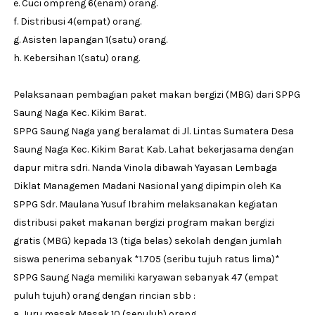
e. Cuci ompreng 6(enam) orang.
f. Distribusi 4(empat) orang.
g. Asisten lapangan 1(satu) orang.
h. Kebersihan 1(satu) orang.
Pelaksanaan pembagian paket makan bergizi (MBG) dari SPPG
Saung Naga Kec. Kikim Barat.
SPPG Saung Naga yang beralamat di Jl. Lintas Sumatera Desa
Saung Naga Kec. Kikim Barat Kab. Lahat bekerjasama dengan
dapur mitra sdri. Nanda Vinola dibawah Yayasan Lembaga
Diklat Managemen Madani Nasional yang dipimpin oleh Ka
SPPG Sdr. Maulana Yusuf Ibrahim melaksanakan kegiatan
distribusi paket makanan bergizi program makan bergizi
gratis (MBG) kepada 13 (tiga belas) sekolah dengan jumlah
siswa penerima sebanyak *1.705 (seribu tujuh ratus lima)*
SPPG Saung Naga memiliki karyawan sebanyak 47 (empat
puluh tujuh) orang dengan rincian sbb :
a. Juru masak Masak 10 (sepuluh) orang