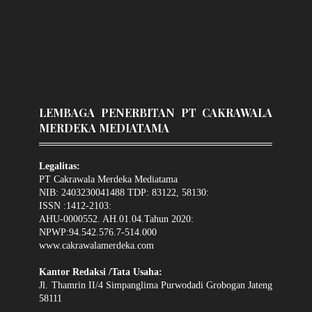
LEMBAGA PENERBITAN PT CAKRAWALA
MERDEKA MEDIATAMA
Legalitas:
PT Cakrawala Merdeka Mediatama
NIB: 2403230041488 TDP: 83122, 58130:
ISSN :1412-2103:
AHU-0000552. AH.01.04.Tahun 2020:
NPWP:94.542.576.7-514.000
www.cakrawalamerdeka.com
Kantor Redaksi /Tata Usaha:
Jl. Thamrin II/4 Simpanglima Purwodadi Grobogan Jateng
58111