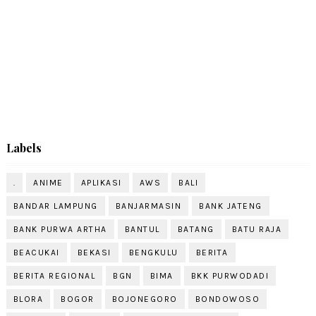
Labels
.
ANIME
APLIKASI
AWS
BALI
BANDAR LAMPUNG
BANJARMASIN
BANK JATENG
BANK PURWA ARTHA
BANTUL
BATANG
BATU RAJA
BEACUKAI
BEKASI
BENGKULU
BERITA
BERITA REGIONAL
BGN
BIMA
BKK PURWODADI
BLORA
BOGOR
BOJONEGORO
BONDOWOSO