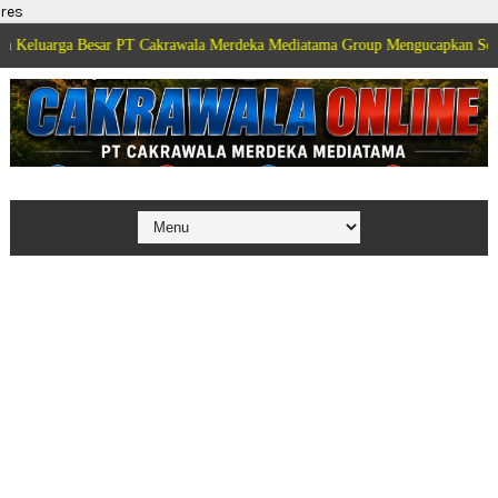
res
esar PT Cakrawala Merdeka Mediatama Group Mengucapkan Selamat Dirgahay