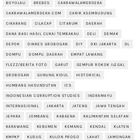
BOYOLALI
BREBES
CAKRAWALAMERDEKA
CAKRAWALAMERDEKA.COM
CARIK ASEMRUDUNG
CIKARANG
CILACAP
CITARUM
DAERAH
DANA BAGI HASIL CUKAI TEMBAKAU
DELI
DEMAK
DEPOK
DINKES GROBOGAN
DIY
DKI JAKARTA
DL
DOMPU
DOMPU. DAERAH
EMPAT LAWANG
FLEZZ/BERITA FOTO
GARUT
GEMPUR ROKOK ILEGAL
GROBOGAN
GUNUNG KIDUL
HISTORICAL
HUMBANG HASUNDUTAN
ICS
INDONESIAN CORRUPTION STUDIES
INDRAMAYU
INTERNASIONAL
JAKARTA
JATENG
JAWA TENGAH
JEPARA
JOMBANG
KABAENA
KALIMANTAN SELATAN
KARAWANG
KEBUMEN
KEMANG
KENDAL
KLATEN
KMPKP
KUDUS
KULON PROGO
LAHAT
LAMONGAN