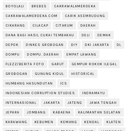
BOYOLALI
BREBES
CAKRAWALAMERDEKA
CAKRAWALAMERDEKA.COM
CARIK ASEMRUDUNG
CIKARANG
CILACAP
CITARUM
DAERAH
DANA BAGI HASIL CUKAI TEMBAKAU
DELI
DEMAK
DEPOK
DINKES GROBOGAN
DIY
DKI JAKARTA
DL
DOMPU
DOMPU. DAERAH
EMPAT LAWANG
FLEZZ/BERITA FOTO
GARUT
GEMPUR ROKOK ILEGAL
GROBOGAN
GUNUNG KIDUL
HISTORICAL
HUMBANG HASUNDUTAN
ICS
INDONESIAN CORRUPTION STUDIES
INDRAMAYU
INTERNASIONAL
JAKARTA
JATENG
JAWA TENGAH
JEPARA
JOMBANG
KABAENA
KALIMANTAN SELATAN
KARAWANG
KEBUMEN
KEMANG
KENDAL
KLATEN