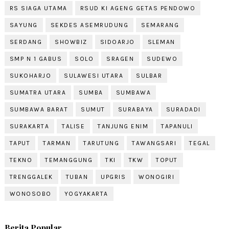
RS SIAGA UTAMA
RSUD KI AGENG GETAS PENDOWO
SAYUNG
SEKDES ASEMRUDUNG
SEMARANG
SERDANG
SHOWBIZ
SIDOARJO
SLEMAN
SMP N 1 GABUS
SOLO
SRAGEN
SUDEWO
SUKOHARJO
SULAWESI UTARA
SULBAR
SUMATRA UTARA
SUMBA
SUMBAWA
SUMBAWA BARAT
SUMUT
SURABAYA
SURADADI
SURAKARTA
TALISE
TANJUNG ENIM
TAPANULI
TAPUT
TARMAN
TARUTUNG
TAWANGSARI
TEGAL
TEKNO
TEMANGGUNG
TKI
TKW
TOPUT
TRENGGALEK
TUBAN
UPGRIS
WONOGIRI
WONOSOBO
YOGYAKARTA
Berita Popular