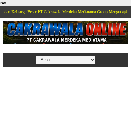
res
arga Besar PT Cakrawala Merdeka Mediatama Group Mengucapkan Selamat Di