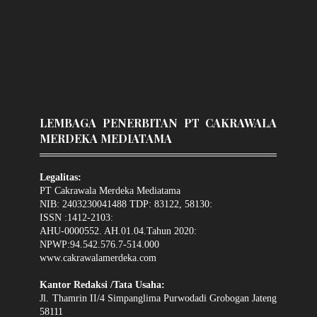
LEMBAGA PENERBITAN PT CAKRAWALA
MERDEKA MEDIATAMA
Legalitas:
PT Cakrawala Merdeka Mediatama
NIB: 2403230041488 TDP: 83122, 58130:
ISSN :1412-2103:
AHU-0000552. AH.01.04.Tahun 2020:
NPWP:94.542.576.7-514.000
www.cakrawalamerdeka.com
Kantor Redaksi /Tata Usaha:
Jl. Thamrin II/4 Simpanglima Purwodadi Grobogan Jateng
58111