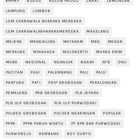
KMPKP
KUDUS
KULON PROGO
LAHAT
LAMONGAN
LAMPUNG
LOMBOK
LSM CAKRAWALA BHARAKA MERDEKA
LSM CAKRAWALABHARAKAMERDEKA
MAGELANG
MAJENE
MANDAILING
MATARAM
MBG
MEDAN
MERAUKE
MINAHASA
MOJOKERTO
MUARA ENIM
MUBA
NASIONAL
NGANJUK
NGAWI
NTB
OKU
PACITAN
PAGI
PALEMBANG
PALI
PALU
PANTURA
PATI
PDIP GROBOGAN
PEKALONGAN
PEMALANG
PKB GROBOGAN
PLN JEPARA
PLN ULP GROBOGAN
PLN ULP PURWODADI
POLRES GROBOGAN
POLSEK NGARINGAN
POPULER
PPPK
PPPK PARUH WAKTU
PT BPR BKK PURWODADI
PURWOREJO
REMBANG
ROY SURYO