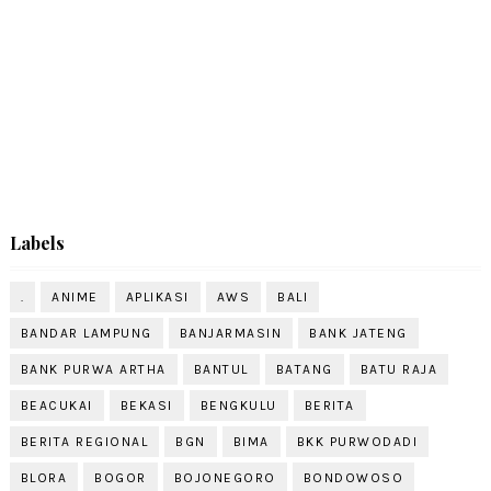
Labels
.
ANIME
APLIKASI
AWS
BALI
BANDAR LAMPUNG
BANJARMASIN
BANK JATENG
BANK PURWA ARTHA
BANTUL
BATANG
BATU RAJA
BEACUKAI
BEKASI
BENGKULU
BERITA
BERITA REGIONAL
BGN
BIMA
BKK PURWODADI
BLORA
BOGOR
BOJONEGORO
BONDOWOSO