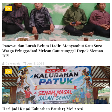
DIY
Panewu dan Lurah Belum Hadir, Menyambut Satu Suro
Warga Pringgodani Mrican Caturtunggal Depok Sleman
DIY
Cakrawals
Jun 16, 2026
DIY
Hari Jadi Ke 96 Kalurahan Patuk 13 Mei 2026