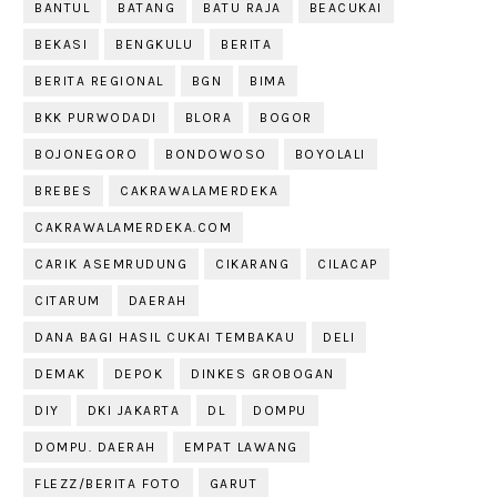
BANTUL
BATANG
BATU RAJA
BEACUKAI
BEKASI
BENGKULU
BERITA
BERITA REGIONAL
BGN
BIMA
BKK PURWODADI
BLORA
BOGOR
BOJONEGORO
BONDOWOSO
BOYOLALI
BREBES
CAKRAWALAMERDEKA
CAKRAWALAMERDEKA.COM
CARIK ASEMRUDUNG
CIKARANG
CILACAP
CITARUM
DAERAH
DANA BAGI HASIL CUKAI TEMBAKAU
DELI
DEMAK
DEPOK
DINKES GROBOGAN
DIY
DKI JAKARTA
DL
DOMPU
DOMPU. DAERAH
EMPAT LAWANG
FLEZZ/BERITA FOTO
GARUT