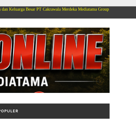
rga Besar PT Cakrawala Merdeka Mediatama Group Mengucapkan Selamat Dirg
POPULER