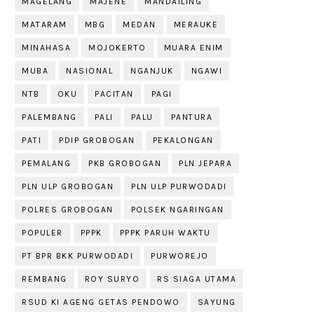
MAGELANG
MAJENE
MANDAILING
MATARAM
MBG
MEDAN
MERAUKE
MINAHASA
MOJOKERTO
MUARA ENIM
MUBA
NASIONAL
NGANJUK
NGAWI
NTB
OKU
PACITAN
PAGI
PALEMBANG
PALI
PALU
PANTURA
PATI
PDIP GROBOGAN
PEKALONGAN
PEMALANG
PKB GROBOGAN
PLN JEPARA
PLN ULP GROBOGAN
PLN ULP PURWODADI
POLRES GROBOGAN
POLSEK NGARINGAN
POPULER
PPPK
PPPK PARUH WAKTU
PT BPR BKK PURWODADI
PURWOREJO
REMBANG
ROY SURYO
RS SIAGA UTAMA
RSUD KI AGENG GETAS PENDOWO
SAYUNG