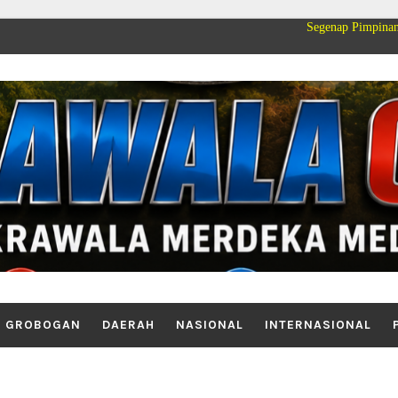
Segenap Pimpinan dan Kelua
GROBOGAN
DAERAH
NASIONAL
INTERNASIONAL