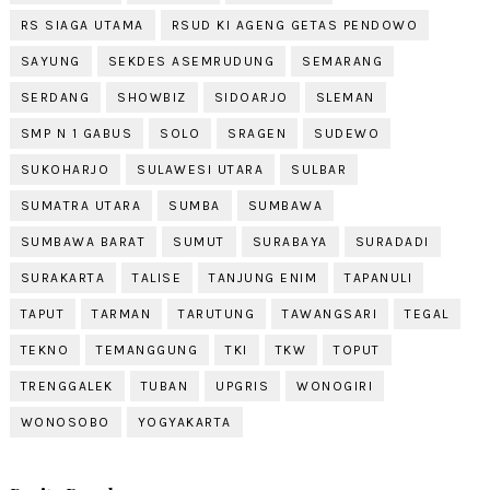
RS SIAGA UTAMA
RSUD KI AGENG GETAS PENDOWO
SAYUNG
SEKDES ASEMRUDUNG
SEMARANG
SERDANG
SHOWBIZ
SIDOARJO
SLEMAN
SMP N 1 GABUS
SOLO
SRAGEN
SUDEWO
SUKOHARJO
SULAWESI UTARA
SULBAR
SUMATRA UTARA
SUMBA
SUMBAWA
SUMBAWA BARAT
SUMUT
SURABAYA
SURADADI
SURAKARTA
TALISE
TANJUNG ENIM
TAPANULI
TAPUT
TARMAN
TARUTUNG
TAWANGSARI
TEGAL
TEKNO
TEMANGGUNG
TKI
TKW
TOPUT
TRENGGALEK
TUBAN
UPGRIS
WONOGIRI
WONOSOBO
YOGYAKARTA