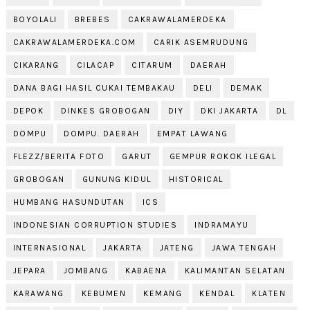
BOYOLALI
BREBES
CAKRAWALAMERDEKA
CAKRAWALAMERDEKA.COM
CARIK ASEMRUDUNG
CIKARANG
CILACAP
CITARUM
DAERAH
DANA BAGI HASIL CUKAI TEMBAKAU
DELI
DEMAK
DEPOK
DINKES GROBOGAN
DIY
DKI JAKARTA
DL
DOMPU
DOMPU. DAERAH
EMPAT LAWANG
FLEZZ/BERITA FOTO
GARUT
GEMPUR ROKOK ILEGAL
GROBOGAN
GUNUNG KIDUL
HISTORICAL
HUMBANG HASUNDUTAN
ICS
INDONESIAN CORRUPTION STUDIES
INDRAMAYU
INTERNASIONAL
JAKARTA
JATENG
JAWA TENGAH
JEPARA
JOMBANG
KABAENA
KALIMANTAN SELATAN
KARAWANG
KEBUMEN
KEMANG
KENDAL
KLATEN