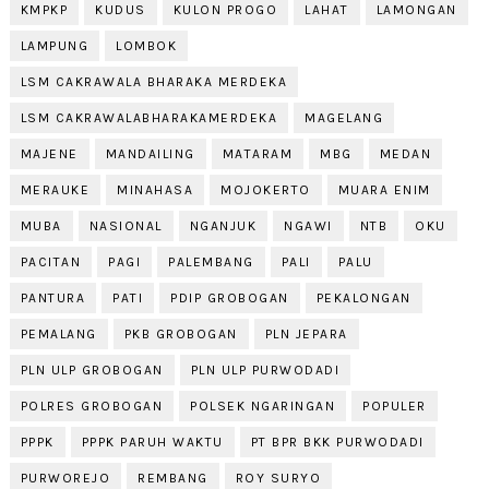
KMPKP
KUDUS
KULON PROGO
LAHAT
LAMONGAN
LAMPUNG
LOMBOK
LSM CAKRAWALA BHARAKA MERDEKA
LSM CAKRAWALABHARAKAMERDEKA
MAGELANG
MAJENE
MANDAILING
MATARAM
MBG
MEDAN
MERAUKE
MINAHASA
MOJOKERTO
MUARA ENIM
MUBA
NASIONAL
NGANJUK
NGAWI
NTB
OKU
PACITAN
PAGI
PALEMBANG
PALI
PALU
PANTURA
PATI
PDIP GROBOGAN
PEKALONGAN
PEMALANG
PKB GROBOGAN
PLN JEPARA
PLN ULP GROBOGAN
PLN ULP PURWODADI
POLRES GROBOGAN
POLSEK NGARINGAN
POPULER
PPPK
PPPK PARUH WAKTU
PT BPR BKK PURWODADI
PURWOREJO
REMBANG
ROY SURYO