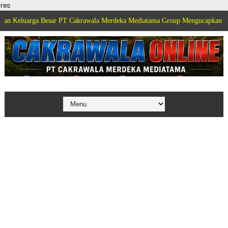
res
a Besar PT Cakrawala Merdeka Mediatama Group Mengucapkan Selamat Dirga