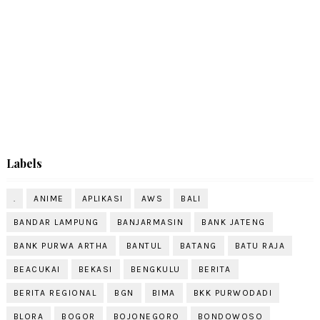
Labels
.
ANIME
APLIKASI
AWS
BALI
BANDAR LAMPUNG
BANJARMASIN
BANK JATENG
BANK PURWA ARTHA
BANTUL
BATANG
BATU RAJA
BEACUKAI
BEKASI
BENGKULU
BERITA
BERITA REGIONAL
BGN
BIMA
BKK PURWODADI
BLORA
BOGOR
BOJONEGORO
BONDOWOSO