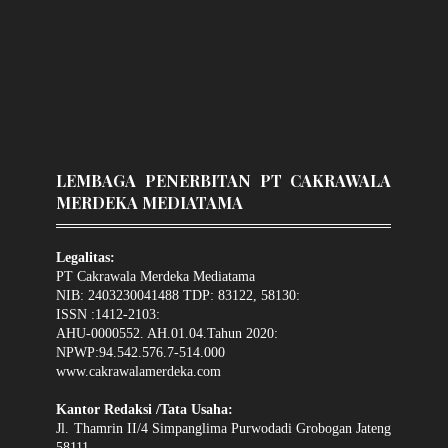
LEMBAGA PENERBITAN PT CAKRAWALA
MERDEKA MEDIATAMA
Legalitas:
PT Cakrawala Merdeka Mediatama
NIB: 2403230041488 TDP: 83122, 58130:
ISSN :1412-2103:
AHU-0000552. AH.01.04.Tahun 2020:
NPWP:94.542.576.7-514.000
www.cakrawalamerdeka.com
Kantor Redaksi /Tata Usaha:
Jl. Thamrin II/4 Simpanglima Purwodadi Grobogan Jateng
58111