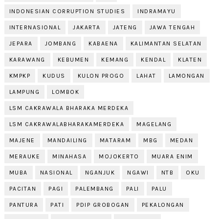
INDONESIAN CORRUPTION STUDIES
INDRAMAYU
INTERNASIONAL
JAKARTA
JATENG
JAWA TENGAH
JEPARA
JOMBANG
KABAENA
KALIMANTAN SELATAN
KARAWANG
KEBUMEN
KEMANG
KENDAL
KLATEN
KMPKP
KUDUS
KULON PROGO
LAHAT
LAMONGAN
LAMPUNG
LOMBOK
LSM CAKRAWALA BHARAKA MERDEKA
LSM CAKRAWALABHARAKAMERDEKA
MAGELANG
MAJENE
MANDAILING
MATARAM
MBG
MEDAN
MERAUKE
MINAHASA
MOJOKERTO
MUARA ENIM
MUBA
NASIONAL
NGANJUK
NGAWI
NTB
OKU
PACITAN
PAGI
PALEMBANG
PALI
PALU
PANTURA
PATI
PDIP GROBOGAN
PEKALONGAN