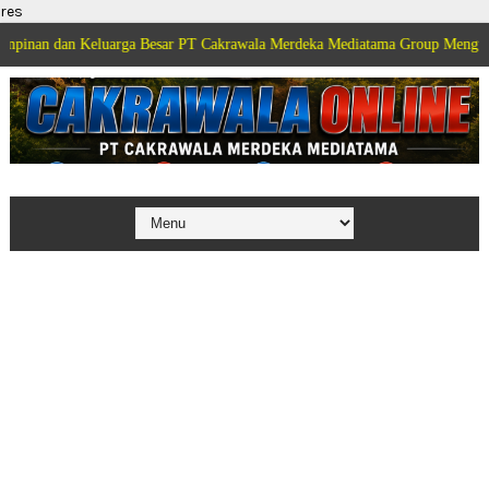
res
 Keluarga Besar PT Cakrawala Merdeka Mediatama Group Mengucapkan Selam