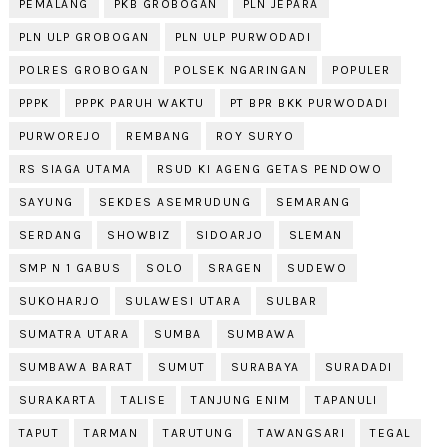
PEMALANG
PKB GROBOGAN
PLN JEPARA
PLN ULP GROBOGAN
PLN ULP PURWODADI
POLRES GROBOGAN
POLSEK NGARINGAN
POPULER
PPPK
PPPK PARUH WAKTU
PT BPR BKK PURWODADI
PURWOREJO
REMBANG
ROY SURYO
RS SIAGA UTAMA
RSUD KI AGENG GETAS PENDOWO
SAYUNG
SEKDES ASEMRUDUNG
SEMARANG
SERDANG
SHOWBIZ
SIDOARJO
SLEMAN
SMP N 1 GABUS
SOLO
SRAGEN
SUDEWO
SUKOHARJO
SULAWESI UTARA
SULBAR
SUMATRA UTARA
SUMBA
SUMBAWA
SUMBAWA BARAT
SUMUT
SURABAYA
SURADADI
SURAKARTA
TALISE
TANJUNG ENIM
TAPANULI
TAPUT
TARMAN
TARUTUNG
TAWANGSARI
TEGAL