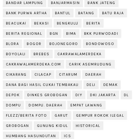
BANDAR LAMPUNG
BANJARMASIN
BANK JATENG
BANK PURWA ARTHA
BANTUL
BATANG
BATU RAJA
BEACUKAI
BEKASI
BENGKULU
BERITA
BERITA REGIONAL
BGN
BIMA
BKK PURWODADI
BLORA
BOGOR
BOJONEGORO
BONDOWOSO
BOYOLALI
BREBES
CAKRAWALAMERDEKA
CAKRAWALAMERDEKA.COM
CARIK ASEMRUDUNG
CIKARANG
CILACAP
CITARUM
DAERAH
DANA BAGI HASIL CUKAI TEMBAKAU
DELI
DEMAK
DEPOK
DINKES GROBOGAN
DIY
DKI JAKARTA
DL
DOMPU
DOMPU. DAERAH
EMPAT LAWANG
FLEZZ/BERITA FOTO
GARUT
GEMPUR ROKOK ILEGAL
GROBOGAN
GUNUNG KIDUL
HISTORICAL
HUMBANG HASUNDUTAN
ICS