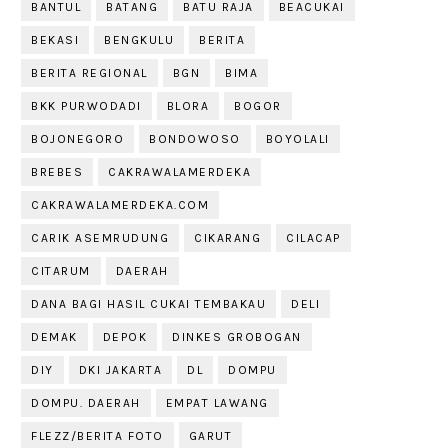
BANTUL
BATANG
BATU RAJA
BEACUKAI
BEKASI
BENGKULU
BERITA
BERITA REGIONAL
BGN
BIMA
BKK PURWODADI
BLORA
BOGOR
BOJONEGORO
BONDOWOSO
BOYOLALI
BREBES
CAKRAWALAMERDEKA
CAKRAWALAMERDEKA.COM
CARIK ASEMRUDUNG
CIKARANG
CILACAP
CITARUM
DAERAH
DANA BAGI HASIL CUKAI TEMBAKAU
DELI
DEMAK
DEPOK
DINKES GROBOGAN
DIY
DKI JAKARTA
DL
DOMPU
DOMPU. DAERAH
EMPAT LAWANG
FLEZZ/BERITA FOTO
GARUT