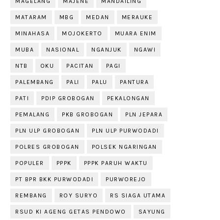
MAGELANG
MAJENE
MANDAILING
MATARAM
MBG
MEDAN
MERAUKE
MINAHASA
MOJOKERTO
MUARA ENIM
MUBA
NASIONAL
NGANJUK
NGAWI
NTB
OKU
PACITAN
PAGI
PALEMBANG
PALI
PALU
PANTURA
PATI
PDIP GROBOGAN
PEKALONGAN
PEMALANG
PKB GROBOGAN
PLN JEPARA
PLN ULP GROBOGAN
PLN ULP PURWODADI
POLRES GROBOGAN
POLSEK NGARINGAN
POPULER
PPPK
PPPK PARUH WAKTU
PT BPR BKK PURWODADI
PURWOREJO
REMBANG
ROY SURYO
RS SIAGA UTAMA
RSUD KI AGENG GETAS PENDOWO
SAYUNG