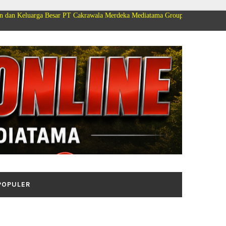
sar PT Cakrawala Merdeka Mediatama Group Mengucapkan Selamat Dirgahayu
POPULER