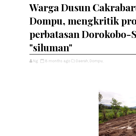
Warga Dusun Cakrabaru
Dompu, mengkritik pro
perbatasan Dorokobo-S
"siluman"
Ng
8 months ago
Daerah,
Dompu,