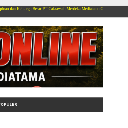
arga Besar PT Cakrawala Merdeka Mediatama Group Mengucapkan Selamat Di
POPULER