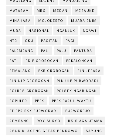
MAGELANG
MAJENE
MANDAILING
MATARAM
MBG
MEDAN
MERAUKE
MINAHASA
MOJOKERTO
MUARA ENIM
MUBA
NASIONAL
NGANJUK
NGAWI
NTB
OKU
PACITAN
PAGI
PALEMBANG
PALI
PALU
PANTURA
PATI
PDIP GROBOGAN
PEKALONGAN
PEMALANG
PKB GROBOGAN
PLN JEPARA
PLN ULP GROBOGAN
PLN ULP PURWODADI
POLRES GROBOGAN
POLSEK NGARINGAN
POPULER
PPPK
PPPK PARUH WAKTU
PT BPR BKK PURWODADI
PURWOREJO
REMBANG
ROY SURYO
RS SIAGA UTAMA
RSUD KI AGENG GETAS PENDOWO
SAYUNG