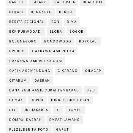
BANTUL
BATANG
BATU RAJA
BEACUKAI
BEKASI
BENGKULU
BERITA
BERITA REGIONAL
BGN
BIMA
BKK PURWODADI
BLORA
BOGOR
BOJONEGORO
BONDOWOSO
BOYOLALI
BREBES
CAKRAWALAMERDEKA
CAKRAWALAMERDEKA.COM
CARIK ASEMRUDUNG
CIKARANG
CILACAP
CITARUM
DAERAH
DANA BAGI HASIL CUKAI TEMBAKAU
DELI
DEMAK
DEPOK
DINKES GROBOGAN
DIY
DKI JAKARTA
DL
DOMPU
DOMPU. DAERAH
EMPAT LAWANG
FLEZZ/BERITA FOTO
GARUT