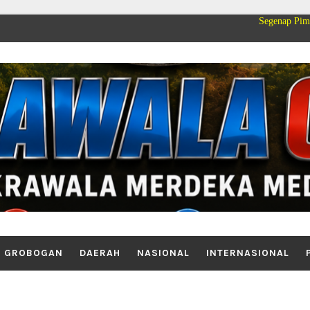
Segenap Pimpinan dan Kelu
GROBOGAN
DAERAH
NASIONAL
INTERNASIONAL