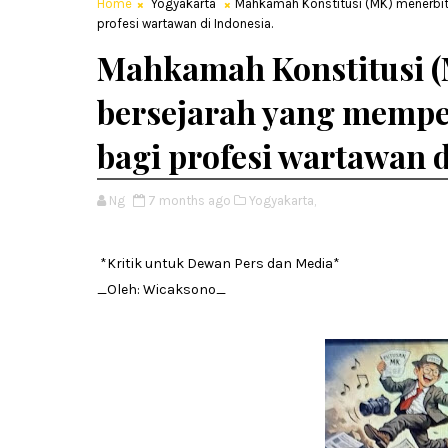
Home
Yogyakarta
Mahkamah Konstitusi (MK) menerbit
profesi wartawan di Indonesia.
Mahkamah Konstitusi (
bersejarah yang memp
bagi profesi wartawan d
Ng
7 months ago
Yogyakarta,
*Kritik untuk Dewan Pers dan Media*
_Oleh: Wicaksono_