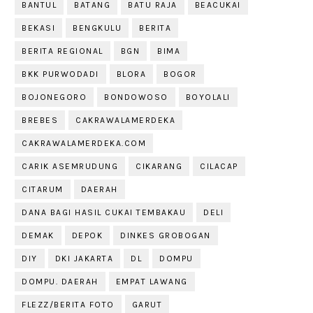
BANTUL
BATANG
BATU RAJA
BEACUKAI
BEKASI
BENGKULU
BERITA
BERITA REGIONAL
BGN
BIMA
BKK PURWODADI
BLORA
BOGOR
BOJONEGORO
BONDOWOSO
BOYOLALI
BREBES
CAKRAWALAMERDEKA
CAKRAWALAMERDEKA.COM
CARIK ASEMRUDUNG
CIKARANG
CILACAP
CITARUM
DAERAH
DANA BAGI HASIL CUKAI TEMBAKAU
DELI
DEMAK
DEPOK
DINKES GROBOGAN
DIY
DKI JAKARTA
DL
DOMPU
DOMPU. DAERAH
EMPAT LAWANG
FLEZZ/BERITA FOTO
GARUT