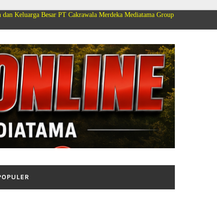
a Besar PT Cakrawala Merdeka Mediatama Group Mengucapkan Selamat Dirgah
POPULER