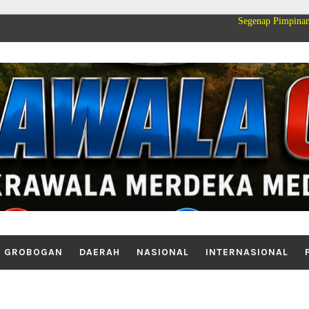
Segenap Pimpinan dan Keluarg
GROBOGAN
DAERAH
NASIONAL
INTERNASIONAL