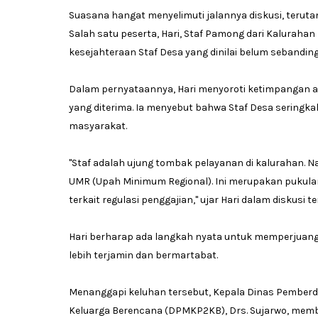
‎Suasana hangat menyelimuti jalannya diskusi, terut
Salah satu peserta, Hari, Staf Pamong dari Kalurahan 
kesejahteraan Staf Desa yang dinilai belum sebandin
‎Dalam pernyataannya, Hari menyoroti ketimpangan an
yang diterima. Ia menyebut bahwa Staf Desa seringka
masyarakat.
‎"Staf adalah ujung tombak pelayanan di kalurahan. 
UMR (Upah Minimum Regional). Ini merupakan pukulan
terkait regulasi penggajian," ujar Hari dalam diskusi t
‎Hari berharap ada langkah nyata untuk memperjuan
lebih terjamin dan bermartabat.
‎Menanggapi keluhan tersebut, Kepala Dinas Pember
Keluarga Berencana (DPMKP2KB), Drs. Sujarwo, membe