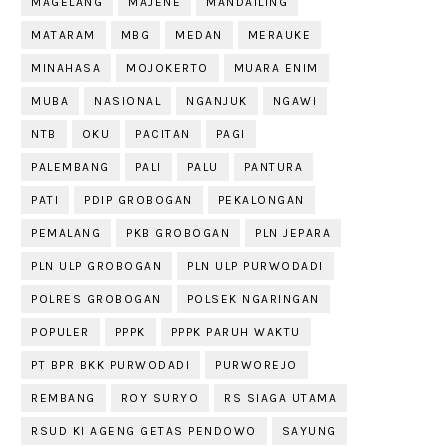
MAGELANG
MAJENE
MANDAILING
MATARAM
MBG
MEDAN
MERAUKE
MINAHASA
MOJOKERTO
MUARA ENIM
MUBA
NASIONAL
NGANJUK
NGAWI
NTB
OKU
PACITAN
PAGI
PALEMBANG
PALI
PALU
PANTURA
PATI
PDIP GROBOGAN
PEKALONGAN
PEMALANG
PKB GROBOGAN
PLN JEPARA
PLN ULP GROBOGAN
PLN ULP PURWODADI
POLRES GROBOGAN
POLSEK NGARINGAN
POPULER
PPPK
PPPK PARUH WAKTU
PT BPR BKK PURWODADI
PURWOREJO
REMBANG
ROY SURYO
RS SIAGA UTAMA
RSUD KI AGENG GETAS PENDOWO
SAYUNG