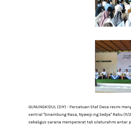
GUNUNGKIDUL (DIY) - ‎Persatuan Staf Desa resmi men
sentral "Sinambung Rasa, Nyawiji ing Sedya" Rabu (11/
sekaligus sarana mempererat tali silaturahmi antar p