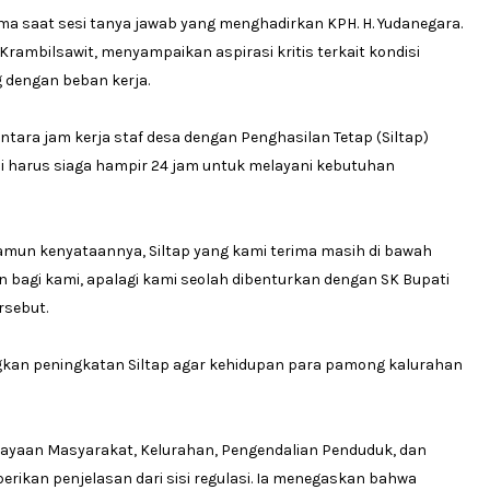
ama saat sesi tanya jawab yang menghadirkan KPH. H. Yudanegara.
Krambilsawit, menyampaikan aspirasi kritis terkait kondisi
g dengan beban kerja.
tara jam kerja staf desa dengan Penghasilan Tetap (Siltap)
li harus siaga hampir 24 jam untuk melayani kebutuhan
Namun kenyataannya, Siltap yang kami terima masih di bawah
 bagi kami, apalagi kami seolah dibenturkan dengan SK Bupati
ersebut.
gkan peningkatan Siltap agar kehidupan para pamong kalurahan
dayaan Masyarakat, Kelurahan, Pengendalian Penduduk, dan
rikan penjelasan dari sisi regulasi. Ia menegaskan bahwa