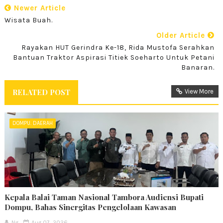
Newer Article
Wisata Buah.
Older Article
Rayakan HUT Gerindra Ke-18, Rida Mustofa Serahkan
Bantuan Traktor Aspirasi Titiek Soeharto Untuk Petani
Banaran.
RELATED POST
View More
DOMPU. DAERAH
Kepala Balai Taman Nasional Tambora Audiensi Bupati
Dompu, Bahas Sinergitas Pengelolaan Kawasan
Ng
Aug 07, 2026