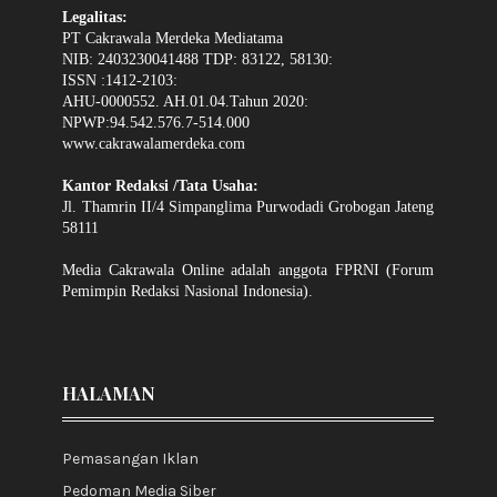
Legalitas:
PT Cakrawala Merdeka Mediatama
NIB: 2403230041488 TDP: 83122, 58130:
ISSN :1412-2103:
AHU-0000552. AH.01.04.Tahun 2020:
NPWP:94.542.576.7-514.000
www.cakrawalamerdeka.com
Kantor Redaksi /Tata Usaha:
Jl. Thamrin II/4 Simpanglima Purwodadi Grobogan Jateng
58111
Media Cakrawala Online adalah anggota FPRNI (Forum
Pemimpin Redaksi Nasional Indonesia).
HALAMAN
Pemasangan Iklan
Pedoman Media Siber