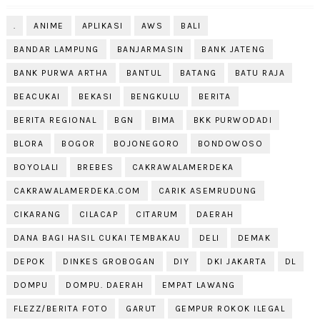
.
ANIME
APLIKASI
AWS
BALI
BANDAR LAMPUNG
BANJARMASIN
BANK JATENG
BANK PURWA ARTHA
BANTUL
BATANG
BATU RAJA
BEACUKAI
BEKASI
BENGKULU
BERITA
BERITA REGIONAL
BGN
BIMA
BKK PURWODADI
BLORA
BOGOR
BOJONEGORO
BONDOWOSO
BOYOLALI
BREBES
CAKRAWALAMERDEKA
CAKRAWALAMERDEKA.COM
CARIK ASEMRUDUNG
CIKARANG
CILACAP
CITARUM
DAERAH
DANA BAGI HASIL CUKAI TEMBAKAU
DELI
DEMAK
DEPOK
DINKES GROBOGAN
DIY
DKI JAKARTA
DL
DOMPU
DOMPU. DAERAH
EMPAT LAWANG
FLEZZ/BERITA FOTO
GARUT
GEMPUR ROKOK ILEGAL