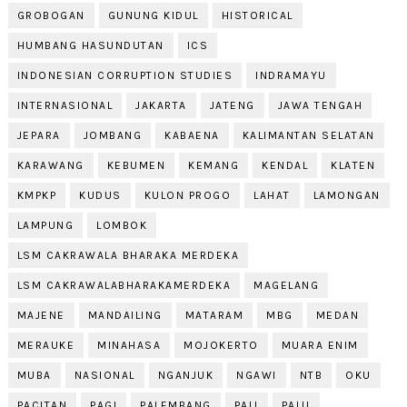
GROBOGAN
GUNUNG KIDUL
HISTORICAL
HUMBANG HASUNDUTAN
ICS
INDONESIAN CORRUPTION STUDIES
INDRAMAYU
INTERNASIONAL
JAKARTA
JATENG
JAWA TENGAH
JEPARA
JOMBANG
KABAENA
KALIMANTAN SELATAN
KARAWANG
KEBUMEN
KEMANG
KENDAL
KLATEN
KMPKP
KUDUS
KULON PROGO
LAHAT
LAMONGAN
LAMPUNG
LOMBOK
LSM CAKRAWALA BHARAKA MERDEKA
LSM CAKRAWALABHARAKAMERDEKA
MAGELANG
MAJENE
MANDAILING
MATARAM
MBG
MEDAN
MERAUKE
MINAHASA
MOJOKERTO
MUARA ENIM
MUBA
NASIONAL
NGANJUK
NGAWI
NTB
OKU
PACITAN
PAGI
PALEMBANG
PALI
PALU