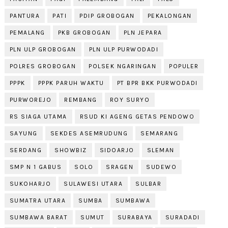
PANTURA
PATI
PDIP GROBOGAN
PEKALONGAN
PEMALANG
PKB GROBOGAN
PLN JEPARA
PLN ULP GROBOGAN
PLN ULP PURWODADI
POLRES GROBOGAN
POLSEK NGARINGAN
POPULER
PPPK
PPPK PARUH WAKTU
PT BPR BKK PURWODADI
PURWOREJO
REMBANG
ROY SURYO
RS SIAGA UTAMA
RSUD KI AGENG GETAS PENDOWO
SAYUNG
SEKDES ASEMRUDUNG
SEMARANG
SERDANG
SHOWBIZ
SIDOARJO
SLEMAN
SMP N 1 GABUS
SOLO
SRAGEN
SUDEWO
SUKOHARJO
SULAWESI UTARA
SULBAR
SUMATRA UTARA
SUMBA
SUMBAWA
SUMBAWA BARAT
SUMUT
SURABAYA
SURADADI