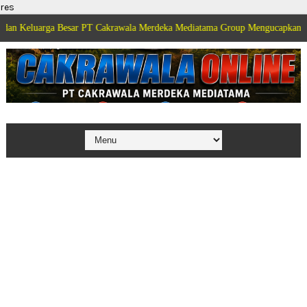
res
ga Besar PT Cakrawala Merdeka Mediatama Group Mengucapkan Selamat Dirga