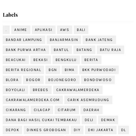
Labels
.
ANIME
APLIKASI
AWS
BALI
BANDAR LAMPUNG
BANJARMASIN
BANK JATENG
BANK PURWA ARTHA
BANTUL
BATANG
BATU RAJA
BEACUKAI
BEKASI
BENGKULU
BERITA
BERITA REGIONAL
BGN
BIMA
BKK PURWODADI
BLORA
BOGOR
BOJONEGORO
BONDOWOSO
BOYOLALI
BREBES
CAKRAWALAMERDEKA
CAKRAWALAMERDEKA.COM
CARIK ASEMRUDUNG
CIKARANG
CILACAP
CITARUM
DAERAH
DANA BAGI HASIL CUKAI TEMBAKAU
DELI
DEMAK
DEPOK
DINKES GROBOGAN
DIY
DKI JAKARTA
DL