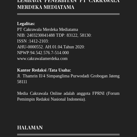
LEMBAGA PENERBITAN PT CAKRAWALA
MERDEKA MEDIATAMA
Legalitas:
PT Cakrawala Merdeka Mediatama
NIB: 2403230041488 TDP: 83122, 58130:
ISSN :1412-2103:
AHU-0000552. AH.01.04.Tahun 2020:
NPWP:94.542.576.7-514.000
www.cakrawalamerdeka.com
Kantor Redaksi /Tata Usaha:
Jl. Thamrin II/4 Simpanglima Purwodadi Grobogan Jateng
58111
Media Cakrawala Online adalah anggota FPRNI (Forum
Pemimpin Redaksi Nasional Indonesia).
HALAMAN