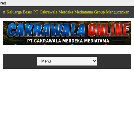
res
Besar PT Cakrawala Merdeka Mediatama Group Mengucapkan Selamat Dirgaha