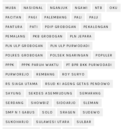
MUBA
NASIONAL
NGANJUK
NGAWI
NTB
OKU
PACITAN
PAGI
PALEMBANG
PALI
PALU
PANTURA
PATI
PDIP GROBOGAN
PEKALONGAN
PEMALANG
PKB GROBOGAN
PLN JEPARA
PLN ULP GROBOGAN
PLN ULP PURWODADI
POLRES GROBOGAN
POLSEK NGARINGAN
POPULER
PPPK
PPPK PARUH WAKTU
PT BPR BKK PURWODADI
PURWOREJO
REMBANG
ROY SURYO
RS SIAGA UTAMA
RSUD KI AGENG GETAS PENDOWO
SAYUNG
SEKDES ASEMRUDUNG
SEMARANG
SERDANG
SHOWBIZ
SIDOARJO
SLEMAN
SMP N 1 GABUS
SOLO
SRAGEN
SUDEWO
SUKOHARJO
SULAWESI UTARA
SULBAR