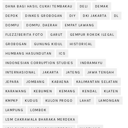
DANA BAGI HASIL CUKAI TEMBAKAU
DELI
DEMAK
DEPOK
DINKES GROBOGAN
DIY
DKI JAKARTA
DL
DOMPU
DOMPU. DAERAH
EMPAT LAWANG
FLEZZ/BERITA FOTO
GARUT
GEMPUR ROKOK ILEGAL
GROBOGAN
GUNUNG KIDUL
HISTORICAL
HUMBANG HASUNDUTAN
ICS
INDONESIAN CORRUPTION STUDIES
INDRAMAYU
INTERNASIONAL
JAKARTA
JATENG
JAWA TENGAH
JEPARA
JOMBANG
KABAENA
KALIMANTAN SELATAN
KARAWANG
KEBUMEN
KEMANG
KENDAL
KLATEN
KMPKP
KUDUS
KULON PROGO
LAHAT
LAMONGAN
LAMPUNG
LOMBOK
LSM CAKRAWALA BHARAKA MERDEKA