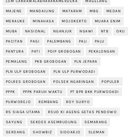
LSM CAKRAWALABHARAKAMERDEKA
MAGELANG
MAJENE
MANDAILING
MATARAM
MBG
MEDAN
MERAUKE
MINAHASA
MOJOKERTO
MUARA ENIM
MUBA
NASIONAL
NGANJUK
NGAWI
NTB
OKU
PACITAN
PAGI
PALEMBANG
PALI
PALU
PANTURA
PATI
PDIP GROBOGAN
PEKALONGAN
PEMALANG
PKB GROBOGAN
PLN JEPARA
PLN ULP GROBOGAN
PLN ULP PURWODADI
POLRES GROBOGAN
POLSEK NGARINGAN
POPULER
PPPK
PPPK PARUH WAKTU
PT BPR BKK PURWODADI
PURWOREJO
REMBANG
ROY SURYO
RS SIAGA UTAMA
RSUD KI AGENG GETAS PENDOWO
SAYUNG
SEKDES ASEMRUDUNG
SEMARANG
SERDANG
SHOWBIZ
SIDOARJO
SLEMAN