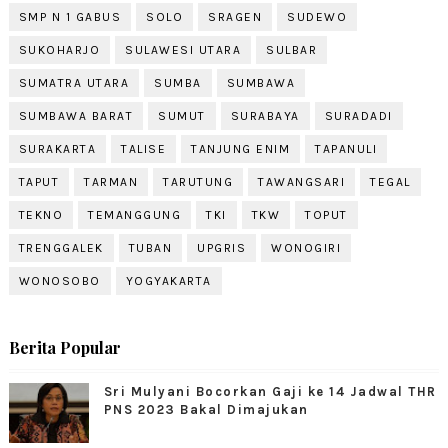
SMP N 1 GABUS
SOLO
SRAGEN
SUDEWO
SUKOHARJO
SULAWESI UTARA
SULBAR
SUMATRA UTARA
SUMBA
SUMBAWA
SUMBAWA BARAT
SUMUT
SURABAYA
SURADADI
SURAKARTA
TALISE
TANJUNG ENIM
TAPANULI
TAPUT
TARMAN
TARUTUNG
TAWANGSARI
TEGAL
TEKNO
TEMANGGUNG
TKI
TKW
TOPUT
TRENGGALEK
TUBAN
UPGRIS
WONOGIRI
WONOSOBO
YOGYAKARTA
Berita Popular
Sri Mulyani Bocorkan Gaji ke 14 Jadwal THR
PNS 2023 Bakal Dimajukan