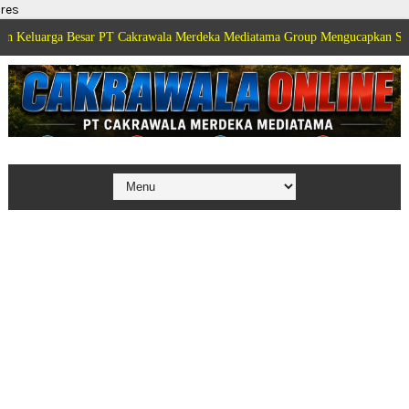
res
Besar PT Cakrawala Merdeka Mediatama Group Mengucapkan Selamat Dirgaha