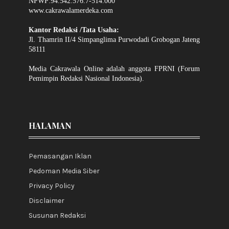
NPWP:94.542.576.7-514.000
www.cakrawalamerdeka.com
Kantor Redaksi /Tata Usaha:
Jl. Thamrin II/4 Simpanglima Purwodadi Grobogan Jateng
58111
Media Cakrawala Online adalah anggota FPRNI (Forum
Pemimpin Redaksi Nasional Indonesia).
HALAMAN
Pemasangan Iklan
Pedoman Media Siber
Privacy Policy
Disclaimer
Susunan Redaksi