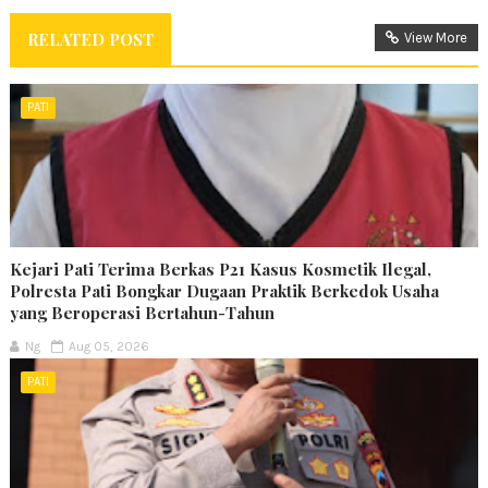
RELATED POST
View More
PATI
Kejari Pati Terima Berkas P21 Kasus Kosmetik Ilegal,
Polresta Pati Bongkar Dugaan Praktik Berkedok Usaha
yang Beroperasi Bertahun-Tahun
Ng
Aug 05, 2026
PATI