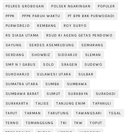
POLRES GROBOGAN
POLSEK NGARINGAN
POPULER
PPPK
PPPK PARUH WAKTU
PT BPR BKK PURWODADI
PURWOREJO
REMBANG
ROY SURYO
RS SIAGA UTAMA
RSUD KI AGENG GETAS PENDOWO
SAYUNG
SEKDES ASEMRUDUNG
SEMARANG
SERDANG
SHOWBIZ
SIDOARJO
SLEMAN
SMP N 1 GABUS
SOLO
SRAGEN
SUDEWO
SUKOHARJO
SULAWESI UTARA
SULBAR
SUMATRA UTARA
SUMBA
SUMBAWA
SUMBAWA BARAT
SUMUT
SURABAYA
SURADADI
SURAKARTA
TALISE
TANJUNG ENIM
TAPANULI
TAPUT
TARMAN
TARUTUNG
TAWANGSARI
TEGAL
TEKNO
TEMANGGUNG
TKI
TKW
TOPUT