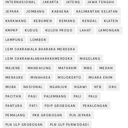
INTERNASIONAL
JAKARTA
JATENG
JAWA TENGAH
JEPARA
JOMBANG
KABAENA
KALIMANTAN SELATAN
KARAWANG
KEBUMEN
KEMANG
KENDAL
KLATEN
KMPKP
KUDUS
KULON PROGO
LAHAT
LAMONGAN
LAMPUNG
LOMBOK
LSM CAKRAWALA BHARAKA MERDEKA
LSM CAKRAWALABHARAKAMERDEKA
MAGELANG
MAJENE
MANDAILING
MATARAM
MBG
MEDAN
MERAUKE
MINAHASA
MOJOKERTO
MUARA ENIM
MUBA
NASIONAL
NGANJUK
NGAWI
NTB
OKU
PACITAN
PAGI
PALEMBANG
PALI
PALU
PANTURA
PATI
PDIP GROBOGAN
PEKALONGAN
PEMALANG
PKB GROBOGAN
PLN JEPARA
PLN ULP GROBOGAN
PLN ULP PURWODADI