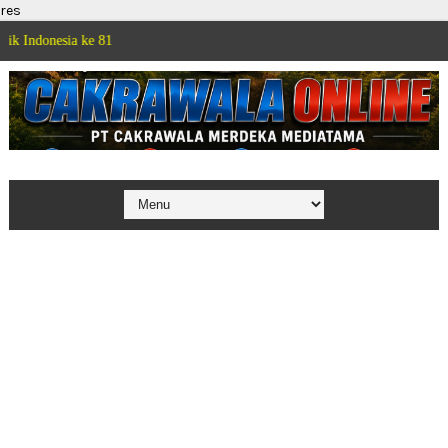
res
 ke 81