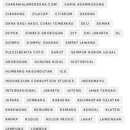
CAKRAWALAMERDEKA.COM
CARIK ASEMRUDUNG
CIKARANG
CILACAP
CITARUM
DAERAH
DANA BAGI HASIL CUKAI TEMBAKAU
DELI
DEMAK
DEPOK
DINKES GROBOGAN
DIY
DKI JAKARTA
DL
DOMPU
DOMPU. DAERAH
EMPAT LAWANG
FLEZZ/BERITA FOTO
GARUT
GEMPUR ROKOK ILEGAL
GROBOGAN
GUNUNG KIDUL
HISTORICAL
HUMBANG HASUNDUTAN
ICS
INDONESIAN CORRUPTION STUDIES
INDRAMAYU
INTERNASIONAL
JAKARTA
JATENG
JAWA TENGAH
JEPARA
JOMBANG
KABAENA
KALIMANTAN SELATAN
KARAWANG
KEBUMEN
KEMANG
KENDAL
KLATEN
KMPKP
KUDUS
KULON PROGO
LAHAT
LAMONGAN
LAMPUNG
LOMBOK