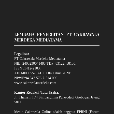
LEMBAGA PENERBITAN PT CAKRAWALA
MERDEKA MEDIATAMA
Legalitas:
PT Cakrawala Merdeka Mediatama
NIB: 2403230041488 TDP: 83122, 58130:
ISSN :1412-2103:
AHU-0000552. AH.01.04.Tahun 2020:
NPWP:94.542.576.7-514.000
www.cakrawalamerdeka.com
Kantor Redaksi /Tata Usaha:
Jl. Thamrin II/4 Simpanglima Purwodadi Grobogan Jateng
58111
Media Cakrawala Online adalah anggota FPRNI (Forum