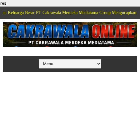
res
ga Besar PT Cakrawala Merdeka Mediatama Group Mengucapkan Selamat Dirga