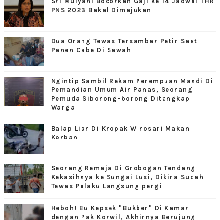
Sri Mulyani Bocorkan Gaji ke 14 Jadwal THR
PNS 2023 Bakal Dimajukan
Dua Orang Tewas Tersambar Petir Saat
Panen Cabe Di Sawah
Ngintip Sambil Rekam Perempuan Mandi Di
Pemandian Umum Air Panas, Seorang
Pemuda Siborong-borong Ditangkap
Warga
Balap Liar Di Kropak Wirosari Makan
Korban
Seorang Remaja Di Grobogan Tendang
Kekasihnya ke Sungai Lusi, Dikira Sudah
Tewas Pelaku Langsung pergi
Heboh! Bu Kepsek "Bukber" Di Kamar
dengan Pak Korwil, Akhirnya Berujung