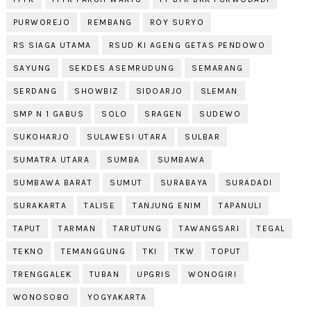
PURWOREJO
REMBANG
ROY SURYO
RS SIAGA UTAMA
RSUD KI AGENG GETAS PENDOWO
SAYUNG
SEKDES ASEMRUDUNG
SEMARANG
SERDANG
SHOWBIZ
SIDOARJO
SLEMAN
SMP N 1 GABUS
SOLO
SRAGEN
SUDEWO
SUKOHARJO
SULAWESI UTARA
SULBAR
SUMATRA UTARA
SUMBA
SUMBAWA
SUMBAWA BARAT
SUMUT
SURABAYA
SURADADI
SURAKARTA
TALISE
TANJUNG ENIM
TAPANULI
TAPUT
TARMAN
TARUTUNG
TAWANGSARI
TEGAL
TEKNO
TEMANGGUNG
TKI
TKW
TOPUT
TRENGGALEK
TUBAN
UPGRIS
WONOGIRI
WONOSOBO
YOGYAKARTA