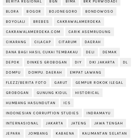
BERITA REGIONAL
BGN
BIMA
BKK PURWODADI
BLORA
BOGOR
BOJONEGORO
BONDOWOSO
BOYOLALI
BREBES
CAKRAWALAMERDEKA
CAKRAWALAMERDEKA.COM
CARIK ASEMRUDUNG
CIKARANG
CILACAP
CITARUM
DAERAH
DANA BAGI HASIL CUKAI TEMBAKAU
DELI
DEMAK
DEPOK
DINKES GROBOGAN
DIY
DKI JAKARTA
DL
DOMPU
DOMPU. DAERAH
EMPAT LAWANG
FLEZZ/BERITA FOTO
GARUT
GEMPUR ROKOK ILEGAL
GROBOGAN
GUNUNG KIDUL
HISTORICAL
HUMBANG HASUNDUTAN
ICS
INDONESIAN CORRUPTION STUDIES
INDRAMAYU
INTERNASIONAL
JAKARTA
JATENG
JAWA TENGAH
JEPARA
JOMBANG
KABAENA
KALIMANTAN SELATAN