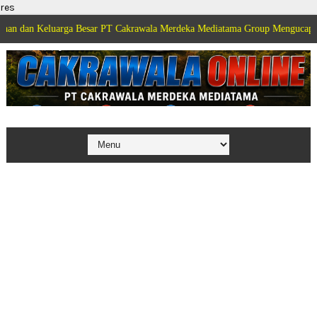
res
luarga Besar PT Cakrawala Merdeka Mediatama Group Mengucapkan Selamat 