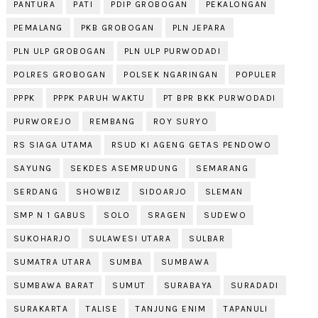
PANTURA
PATI
PDIP GROBOGAN
PEKALONGAN
PEMALANG
PKB GROBOGAN
PLN JEPARA
PLN ULP GROBOGAN
PLN ULP PURWODADI
POLRES GROBOGAN
POLSEK NGARINGAN
POPULER
PPPK
PPPK PARUH WAKTU
PT BPR BKK PURWODADI
PURWOREJO
REMBANG
ROY SURYO
RS SIAGA UTAMA
RSUD KI AGENG GETAS PENDOWO
SAYUNG
SEKDES ASEMRUDUNG
SEMARANG
SERDANG
SHOWBIZ
SIDOARJO
SLEMAN
SMP N 1 GABUS
SOLO
SRAGEN
SUDEWO
SUKOHARJO
SULAWESI UTARA
SULBAR
SUMATRA UTARA
SUMBA
SUMBAWA
SUMBAWA BARAT
SUMUT
SURABAYA
SURADADI
SURAKARTA
TALISE
TANJUNG ENIM
TAPANULI