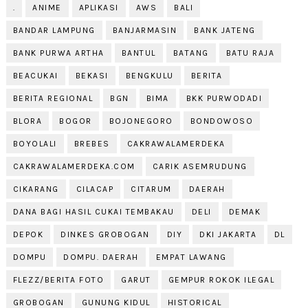
.
ANIME
APLIKASI
AWS
BALI
BANDAR LAMPUNG
BANJARMASIN
BANK JATENG
BANK PURWA ARTHA
BANTUL
BATANG
BATU RAJA
BEACUKAI
BEKASI
BENGKULU
BERITA
BERITA REGIONAL
BGN
BIMA
BKK PURWODADI
BLORA
BOGOR
BOJONEGORO
BONDOWOSO
BOYOLALI
BREBES
CAKRAWALAMERDEKA
CAKRAWALAMERDEKA.COM
CARIK ASEMRUDUNG
CIKARANG
CILACAP
CITARUM
DAERAH
DANA BAGI HASIL CUKAI TEMBAKAU
DELI
DEMAK
DEPOK
DINKES GROBOGAN
DIY
DKI JAKARTA
DL
DOMPU
DOMPU. DAERAH
EMPAT LAWANG
FLEZZ/BERITA FOTO
GARUT
GEMPUR ROKOK ILEGAL
GROBOGAN
GUNUNG KIDUL
HISTORICAL