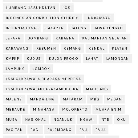
HUMBANG HASUNDUTAN
ICS
INDONESIAN CORRUPTION STUDIES
INDRAMAYU
INTERNASIONAL
JAKARTA
JATENG
JAWA TENGAH
JEPARA
JOMBANG
KABAENA
KALIMANTAN SELATAN
KARAWANG
KEBUMEN
KEMANG
KENDAL
KLATEN
KMPKP
KUDUS
KULON PROGO
LAHAT
LAMONGAN
LAMPUNG
LOMBOK
LSM CAKRAWALA BHARAKA MERDEKA
LSM CAKRAWALABHARAKAMERDEKA
MAGELANG
MAJENE
MANDAILING
MATARAM
MBG
MEDAN
MERAUKE
MINAHASA
MOJOKERTO
MUARA ENIM
MUBA
NASIONAL
NGANJUK
NGAWI
NTB
OKU
PACITAN
PAGI
PALEMBANG
PALI
PALU