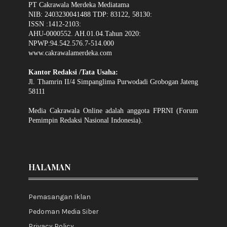
PT Cakrawala Merdeka Mediatama
NIB: 2403230041488 TDP: 83122, 58130:
ISSN :1412-2103:
AHU-0000552. AH.01.04.Tahun 2020:
NPWP:94.542.576.7-514.000
www.cakrawalamerdeka.com
Kantor Redaksi /Tata Usaha:
Jl. Thamrin II/4 Simpanglima Purwodadi Grobogan Jateng
58111
Media Cakrawala Online adalah anggota FPRNI (Forum
Pemimpin Redaksi Nasional Indonesia).
HALAMAN
Pemasangan Iklan
Pedoman Media Siber
Privacy Policy