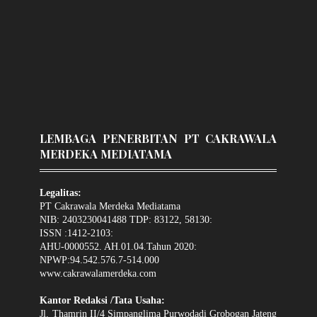
LEMBAGA PENERBITAN PT CAKRAWALA
MERDEKA MEDIATAMA
Legalitas:
PT Cakrawala Merdeka Mediatama
NIB: 2403230041488 TDP: 83122, 58130:
ISSN :1412-2103:
AHU-0000552. AH.01.04.Tahun 2020:
NPWP:94.542.576.7-514.000
www.cakrawalamerdeka.com
Kantor Redaksi /Tata Usaha:
Jl. Thamrin II/4 Simpanglima Purwodadi Grobogan Jateng