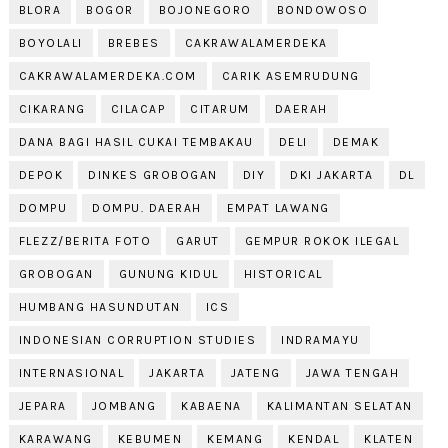
BLORA
BOGOR
BOJONEGORO
BONDOWOSO
BOYOLALI
BREBES
CAKRAWALAMERDEKA
CAKRAWALAMERDEKA.COM
CARIK ASEMRUDUNG
CIKARANG
CILACAP
CITARUM
DAERAH
DANA BAGI HASIL CUKAI TEMBAKAU
DELI
DEMAK
DEPOK
DINKES GROBOGAN
DIY
DKI JAKARTA
DL
DOMPU
DOMPU. DAERAH
EMPAT LAWANG
FLEZZ/BERITA FOTO
GARUT
GEMPUR ROKOK ILEGAL
GROBOGAN
GUNUNG KIDUL
HISTORICAL
HUMBANG HASUNDUTAN
ICS
INDONESIAN CORRUPTION STUDIES
INDRAMAYU
INTERNASIONAL
JAKARTA
JATENG
JAWA TENGAH
JEPARA
JOMBANG
KABAENA
KALIMANTAN SELATAN
KARAWANG
KEBUMEN
KEMANG
KENDAL
KLATEN