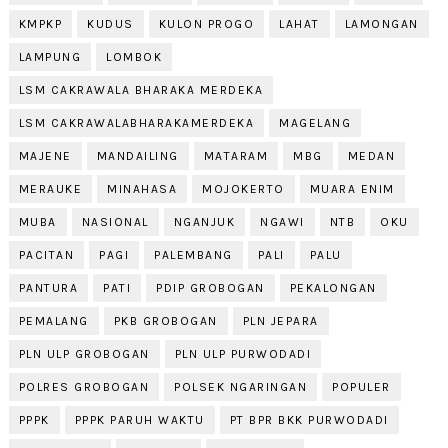
KMPKP
KUDUS
KULON PROGO
LAHAT
LAMONGAN
LAMPUNG
LOMBOK
LSM CAKRAWALA BHARAKA MERDEKA
LSM CAKRAWALABHARAKAMERDEKA
MAGELANG
MAJENE
MANDAILING
MATARAM
MBG
MEDAN
MERAUKE
MINAHASA
MOJOKERTO
MUARA ENIM
MUBA
NASIONAL
NGANJUK
NGAWI
NTB
OKU
PACITAN
PAGI
PALEMBANG
PALI
PALU
PANTURA
PATI
PDIP GROBOGAN
PEKALONGAN
PEMALANG
PKB GROBOGAN
PLN JEPARA
PLN ULP GROBOGAN
PLN ULP PURWODADI
POLRES GROBOGAN
POLSEK NGARINGAN
POPULER
PPPK
PPPK PARUH WAKTU
PT BPR BKK PURWODADI