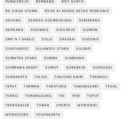
PURWOREJO
REMBANG
ROY SURYO
RS SIAGA UTAMA
RSUD KI AGENG GETAS PENDOWO
SAYUNG
SEKDES ASEMRUDUNG
SEMARANG
SERDANG
SHOWBIZ
SIDOARJO
SLEMAN
SMP N 1 GABUS
SOLO
SRAGEN
SUDEWO
SUKOHARJO
SULAWESI UTARA
SULBAR
SUMATRA UTARA
SUMBA
SUMBAWA
SUMBAWA BARAT
SUMUT
SURABAYA
SURADADI
SURAKARTA
TALISE
TANJUNG ENIM
TAPANULI
TAPUT
TARMAN
TARUTUNG
TAWANGSARI
TEGAL
TEKNO
TEMANGGUNG
TKI
TKW
TOPUT
TRENGGALEK
TUBAN
UPGRIS
WONOGIRI
WONOSOBO
YOGYAKARTA