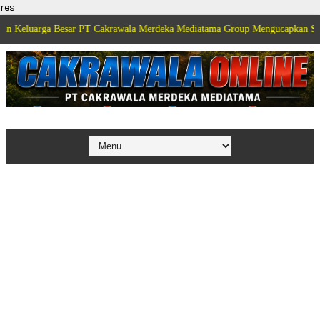
res
 Besar PT Cakrawala Merdeka Mediatama Group Mengucapkan Selamat Dirgaha