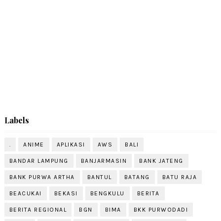
Labels
.
ANIME
APLIKASI
AWS
BALI
BANDAR LAMPUNG
BANJARMASIN
BANK JATENG
BANK PURWA ARTHA
BANTUL
BATANG
BATU RAJA
BEACUKAI
BEKASI
BENGKULU
BERITA
BERITA REGIONAL
BGN
BIMA
BKK PURWODADI