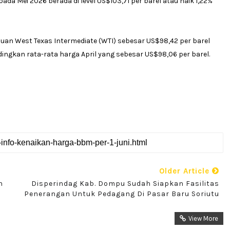
pada Mei 2026 berada di level US$103,71 per barel atau naik 1,22%
cuan West Texas Intermediate (WTI) sebesar US$98,42 per barel
ingkan rata-rata harga April yang sebesar US$98,06 per barel.
Older Article
n
Disperindag Kab. Dompu Sudah Siapkan Fasilitas
Penerangan Untuk Pedagang Di Pasar Baru Soriutu
View More