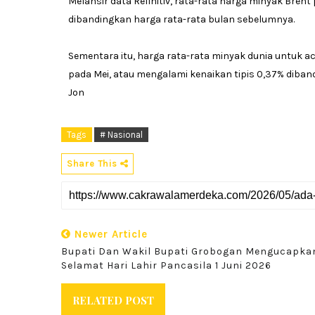
Melansir data Refinitiv, rata-rata harga minyak Brent 
dibandingkan harga rata-rata bulan sebelumnya.
Sementara itu, harga rata-rata minyak dunia untuk a
pada Mei, atau mengalami kenaikan tipis 0,37% diband
Jon
Tags
# Nasional
Share This
Newer Article
Bupati Dan Wakil Bupati Grobogan Mengucapka
Selamat Hari Lahir Pancasila 1 Juni 2026
RELATED POST