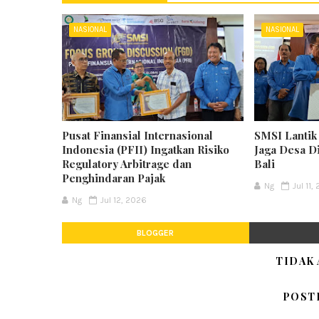
NASIONAL
NASIONAL
Pusat Finansial Internasional
SMSI Lanti
Indonesia (PFII) Ingatkan Risiko
Jaga Desa Di
Regulatory Arbitrage dan
Bali
Penghindaran Pajak
Ng
Jul 11,
Ng
Jul 12, 2026
BLOGGER
TIDAK
POST