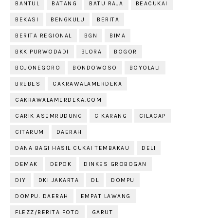
BANTUL
BATANG
BATU RAJA
BEACUKAI
BEKASI
BENGKULU
BERITA
BERITA REGIONAL
BGN
BIMA
BKK PURWODADI
BLORA
BOGOR
BOJONEGORO
BONDOWOSO
BOYOLALI
BREBES
CAKRAWALAMERDEKA
CAKRAWALAMERDEKA.COM
CARIK ASEMRUDUNG
CIKARANG
CILACAP
CITARUM
DAERAH
DANA BAGI HASIL CUKAI TEMBAKAU
DELI
DEMAK
DEPOK
DINKES GROBOGAN
DIY
DKI JAKARTA
DL
DOMPU
DOMPU. DAERAH
EMPAT LAWANG
FLEZZ/BERITA FOTO
GARUT