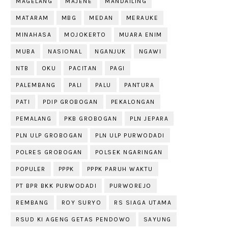
MAGELANG
MAJENE
MANDAILING
MATARAM
MBG
MEDAN
MERAUKE
MINAHASA
MOJOKERTO
MUARA ENIM
MUBA
NASIONAL
NGANJUK
NGAWI
NTB
OKU
PACITAN
PAGI
PALEMBANG
PALI
PALU
PANTURA
PATI
PDIP GROBOGAN
PEKALONGAN
PEMALANG
PKB GROBOGAN
PLN JEPARA
PLN ULP GROBOGAN
PLN ULP PURWODADI
POLRES GROBOGAN
POLSEK NGARINGAN
POPULER
PPPK
PPPK PARUH WAKTU
PT BPR BKK PURWODADI
PURWOREJO
REMBANG
ROY SURYO
RS SIAGA UTAMA
RSUD KI AGENG GETAS PENDOWO
SAYUNG