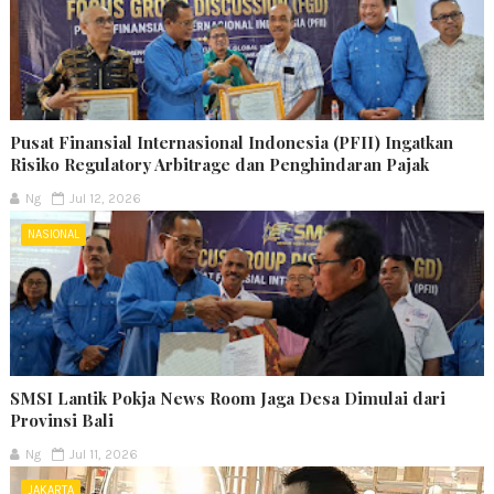
Pusat Finansial Internasional Indonesia (PFII) Ingatkan
Risiko Regulatory Arbitrage dan Penghindaran Pajak
Ng
Jul 12, 2026
NASIONAL
SMSI Lantik Pokja News Room Jaga Desa Dimulai dari
Provinsi Bali
Ng
Jul 11, 2026
JAKARTA