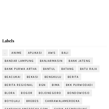
Labels
.
ANIME
APLIKASI
AWS
BALI
BANDAR LAMPUNG
BANJARMASIN
BANK JATENG
BANK PURWA ARTHA
BANTUL
BATANG
BATU RAJA
BEACUKAI
BEKASI
BENGKULU
BERITA
BERITA REGIONAL
BGN
BIMA
BKK PURWODADI
BLORA
BOGOR
BOJONEGORO
BONDOWOSO
BOYOLALI
BREBES
CAKRAWALAMERDEKA
CAKRAWALAMERDEKA.COM
CARIK ASEMRUDUNG