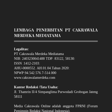
LEMBAGA PENERBITAN PT CAKRAWALA
MERDEKA MEDIATAMA
Legalitas:
PT Cakrawala Merdeka Mediatama
NIB: 2403230041488 TDP: 83122, 58130:
ISSN :1412-2103:
AHU-0000552. AH.01.04.Tahun 2020:
NPWP:94.542.576.7-514.000
www.cakrawalamerdeka.com
Kantor Redaksi /Tata Usaha:
Jl. Thamrin II/4 Simpanglima Purwodadi Grobogan Jateng
58111
Media Cakrawala Online adalah anggota FPRNI (Forum
Pemimpin Redaksi Nasional Indonesia).