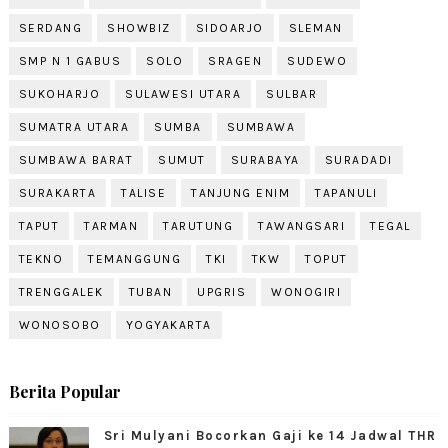
SERDANG
SHOWBIZ
SIDOARJO
SLEMAN
SMP N 1 GABUS
SOLO
SRAGEN
SUDEWO
SUKOHARJO
SULAWESI UTARA
SULBAR
SUMATRA UTARA
SUMBA
SUMBAWA
SUMBAWA BARAT
SUMUT
SURABAYA
SURADADI
SURAKARTA
TALISE
TANJUNG ENIM
TAPANULI
TAPUT
TARMAN
TARUTUNG
TAWANGSARI
TEGAL
TEKNO
TEMANGGUNG
TKI
TKW
TOPUT
TRENGGALEK
TUBAN
UPGRIS
WONOGIRI
WONOSOBO
YOGYAKARTA
Berita Popular
Sri Mulyani Bocorkan Gaji ke 14 Jadwal THR