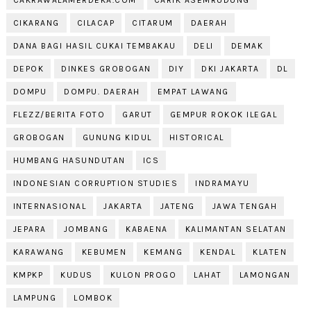
CIKARANG
CILACAP
CITARUM
DAERAH
DANA BAGI HASIL CUKAI TEMBAKAU
DELI
DEMAK
DEPOK
DINKES GROBOGAN
DIY
DKI JAKARTA
DL
DOMPU
DOMPU. DAERAH
EMPAT LAWANG
FLEZZ/BERITA FOTO
GARUT
GEMPUR ROKOK ILEGAL
GROBOGAN
GUNUNG KIDUL
HISTORICAL
HUMBANG HASUNDUTAN
ICS
INDONESIAN CORRUPTION STUDIES
INDRAMAYU
INTERNASIONAL
JAKARTA
JATENG
JAWA TENGAH
JEPARA
JOMBANG
KABAENA
KALIMANTAN SELATAN
KARAWANG
KEBUMEN
KEMANG
KENDAL
KLATEN
KMPKP
KUDUS
KULON PROGO
LAHAT
LAMONGAN
LAMPUNG
LOMBOK