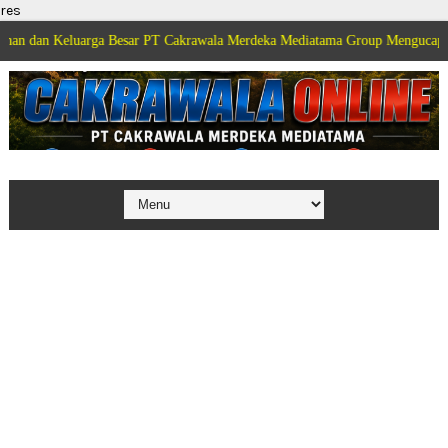
res
luarga Besar PT Cakrawala Merdeka Mediatama Group Mengucapkan Selamat 