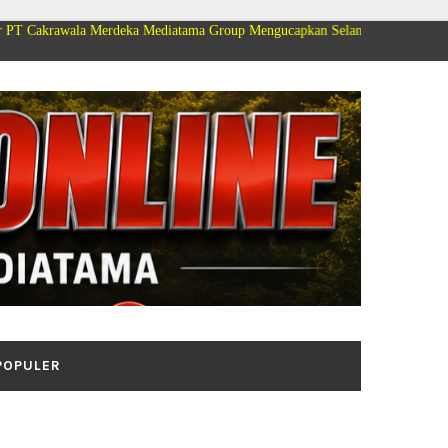
 Merdeka Mediatama Group Mengucapkan Selamat Dirgahayu Kemerdekaan Rep
POPULER