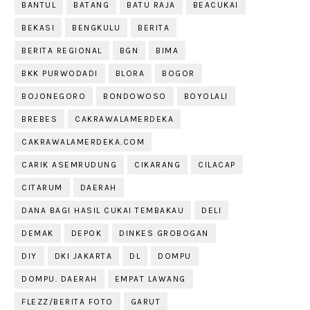
BANTUL
BATANG
BATU RAJA
BEACUKAI
BEKASI
BENGKULU
BERITA
BERITA REGIONAL
BGN
BIMA
BKK PURWODADI
BLORA
BOGOR
BOJONEGORO
BONDOWOSO
BOYOLALI
BREBES
CAKRAWALAMERDEKA
CAKRAWALAMERDEKA.COM
CARIK ASEMRUDUNG
CIKARANG
CILACAP
CITARUM
DAERAH
DANA BAGI HASIL CUKAI TEMBAKAU
DELI
DEMAK
DEPOK
DINKES GROBOGAN
DIY
DKI JAKARTA
DL
DOMPU
DOMPU. DAERAH
EMPAT LAWANG
FLEZZ/BERITA FOTO
GARUT