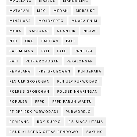
MAGELANG
MAJENE
MANDAILING
MATARAM
MBG
MEDAN
MERAUKE
MINAHASA
MOJOKERTO
MUARA ENIM
MUBA
NASIONAL
NGANJUK
NGAWI
NTB
OKU
PACITAN
PAGI
PALEMBANG
PALI
PALU
PANTURA
PATI
PDIP GROBOGAN
PEKALONGAN
PEMALANG
PKB GROBOGAN
PLN JEPARA
PLN ULP GROBOGAN
PLN ULP PURWODADI
POLRES GROBOGAN
POLSEK NGARINGAN
POPULER
PPPK
PPPK PARUH WAKTU
PT BPR BKK PURWODADI
PURWOREJO
REMBANG
ROY SURYO
RS SIAGA UTAMA
RSUD KI AGENG GETAS PENDOWO
SAYUNG