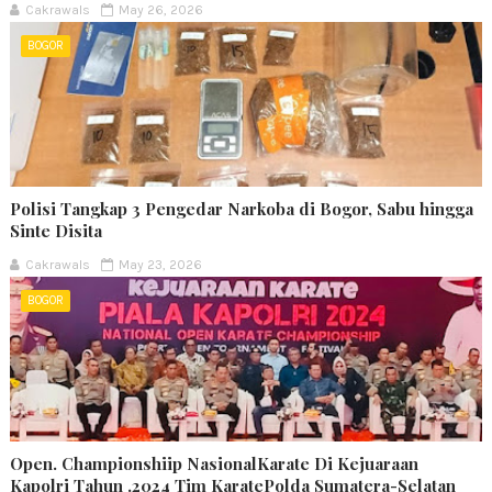
Cakrawals
May 26, 2026
BOGOR
Polisi Tangkap 3 Pengedar Narkoba di Bogor, Sabu hingga
Sinte Disita
Cakrawals
May 23, 2026
BOGOR
Open. Championshiip NasionalKarate Di Kejuaraan
Kapolri Tahun .2024 Tim KaratePolda Sumatera-Selatan