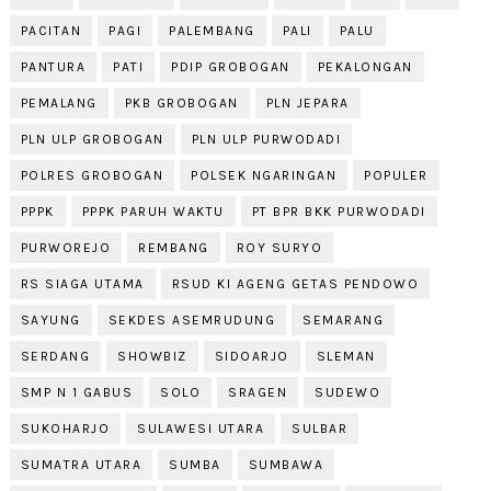
PACITAN
PAGI
PALEMBANG
PALI
PALU
PANTURA
PATI
PDIP GROBOGAN
PEKALONGAN
PEMALANG
PKB GROBOGAN
PLN JEPARA
PLN ULP GROBOGAN
PLN ULP PURWODADI
POLRES GROBOGAN
POLSEK NGARINGAN
POPULER
PPPK
PPPK PARUH WAKTU
PT BPR BKK PURWODADI
PURWOREJO
REMBANG
ROY SURYO
RS SIAGA UTAMA
RSUD KI AGENG GETAS PENDOWO
SAYUNG
SEKDES ASEMRUDUNG
SEMARANG
SERDANG
SHOWBIZ
SIDOARJO
SLEMAN
SMP N 1 GABUS
SOLO
SRAGEN
SUDEWO
SUKOHARJO
SULAWESI UTARA
SULBAR
SUMATRA UTARA
SUMBA
SUMBAWA