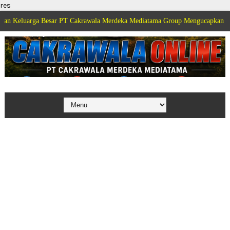
res
ga Besar PT Cakrawala Merdeka Mediatama Group Mengucapkan Selamat Dirga