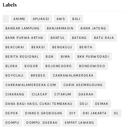
Labels
.
ANIME
APLIKASI
AWS
BALI
BANDAR LAMPUNG
BANJARMASIN
BANK JATENG
BANK PURWA ARTHA
BANTUL
BATANG
BATU RAJA
BEACUKAI
BEKASI
BENGKULU
BERITA
BERITA REGIONAL
BGN
BIMA
BKK PURWODADI
BLORA
BOGOR
BOJONEGORO
BONDOWOSO
BOYOLALI
BREBES
CAKRAWALAMERDEKA
CAKRAWALAMERDEKA.COM
CARIK ASEMRUDUNG
CIKARANG
CILACAP
CITARUM
DAERAH
DANA BAGI HASIL CUKAI TEMBAKAU
DELI
DEMAK
DEPOK
DINKES GROBOGAN
DIY
DKI JAKARTA
DL
DOMPU
DOMPU. DAERAH
EMPAT LAWANG