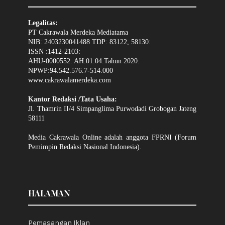
Legalitas:
PT Cakrawala Merdeka Mediatama
NIB: 2403230041488 TDP: 83122, 58130:
ISSN :1412-2103:
AHU-0000552. AH.01.04.Tahun 2020:
NPWP:94.542.576.7-514.000
www.cakrawalamerdeka.com
Kantor Redaksi /Tata Usaha:
Jl. Thamrin II/4 Simpanglima Purwodadi Grobogan Jateng
58111
Media Cakrawala Online adalah anggota FPRNI (Forum
Pemimpin Redaksi Nasional Indonesia).
HALAMAN
Pemasangan Iklan