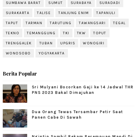
SUMBAWA BARAT
SUMUT
SURABAYA
SURADADI
SURAKARTA
TALISE
TANJUNG ENIM
TAPANULI
TAPUT
TARMAN
TARUTUNG
TAWANGSARI
TEGAL
TEKNO
TEMANGGUNG
TKI
TKW
TOPUT
TRENGGALEK
TUBAN
UPGRIS
WONOGIRI
WONOSOBO
YOGYAKARTA
Berita Popular
Sri Mulyani Bocorkan Gaji ke 14 Jadwal THR
PNS 2023 Bakal Dimajukan
Dua Orang Tewas Tersambar Petir Saat
Panen Cabe Di Sawah
Ngintip Sambil Rekam Perempuan Mandi Di