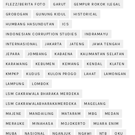
FLEZZ/BERITA FOTO
GARUT
GEMPUR ROKOK ILEGAL
GROBOGAN
GUNUNG KIDUL
HISTORICAL
HUMBANG HASUNDUTAN
ICS
INDONESIAN CORRUPTION STUDIES
INDRAMAYU
INTERNASIONAL
JAKARTA
JATENG
JAWA TENGAH
JEPARA
JOMBANG
KABAENA
KALIMANTAN SELATAN
KARAWANG
KEBUMEN
KEMANG
KENDAL
KLATEN
KMPKP
KUDUS
KULON PROGO
LAHAT
LAMONGAN
LAMPUNG
LOMBOK
LSM CAKRAWALA BHARAKA MERDEKA
LSM CAKRAWALABHARAKAMERDEKA
MAGELANG
MAJENE
MANDAILING
MATARAM
MBG
MEDAN
MERAUKE
MINAHASA
MOJOKERTO
MUARA ENIM
MUBA
NASIONAL
NGANJUK
NGAWI
NTB
OKU