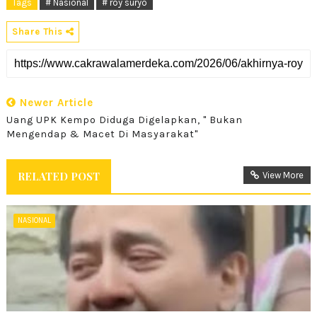
Tags
# Nasional
# roy suryo
Share This
Newer Article
Uang UPK Kempo Diduga Digelapkan, " Bukan
Mengendap & Macet Di Masyarakat"
RELATED POST
View More
NASIONAL