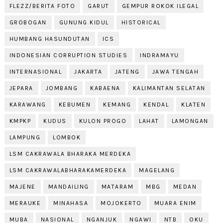
FLEZZ/BERITA FOTO
GARUT
GEMPUR ROKOK ILEGAL
GROBOGAN
GUNUNG KIDUL
HISTORICAL
HUMBANG HASUNDUTAN
ICS
INDONESIAN CORRUPTION STUDIES
INDRAMAYU
INTERNASIONAL
JAKARTA
JATENG
JAWA TENGAH
JEPARA
JOMBANG
KABAENA
KALIMANTAN SELATAN
KARAWANG
KEBUMEN
KEMANG
KENDAL
KLATEN
KMPKP
KUDUS
KULON PROGO
LAHAT
LAMONGAN
LAMPUNG
LOMBOK
LSM CAKRAWALA BHARAKA MERDEKA
LSM CAKRAWALABHARAKAMERDEKA
MAGELANG
MAJENE
MANDAILING
MATARAM
MBG
MEDAN
MERAUKE
MINAHASA
MOJOKERTO
MUARA ENIM
MUBA
NASIONAL
NGANJUK
NGAWI
NTB
OKU