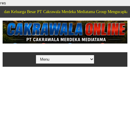
res
arga Besar PT Cakrawala Merdeka Mediatama Group Mengucapkan Selamat Dir