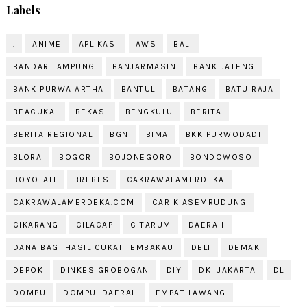
Labels
.
ANIME
APLIKASI
AWS
BALI
BANDAR LAMPUNG
BANJARMASIN
BANK JATENG
BANK PURWA ARTHA
BANTUL
BATANG
BATU RAJA
BEACUKAI
BEKASI
BENGKULU
BERITA
BERITA REGIONAL
BGN
BIMA
BKK PURWODADI
BLORA
BOGOR
BOJONEGORO
BONDOWOSO
BOYOLALI
BREBES
CAKRAWALAMERDEKA
CAKRAWALAMERDEKA.COM
CARIK ASEMRUDUNG
CIKARANG
CILACAP
CITARUM
DAERAH
DANA BAGI HASIL CUKAI TEMBAKAU
DELI
DEMAK
DEPOK
DINKES GROBOGAN
DIY
DKI JAKARTA
DL
DOMPU
DOMPU. DAERAH
EMPAT LAWANG