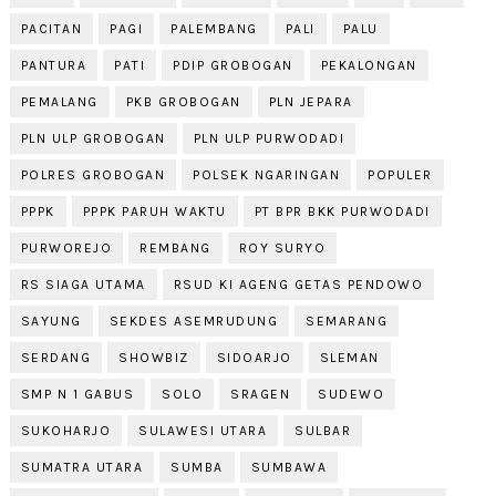
PACITAN
PAGI
PALEMBANG
PALI
PALU
PANTURA
PATI
PDIP GROBOGAN
PEKALONGAN
PEMALANG
PKB GROBOGAN
PLN JEPARA
PLN ULP GROBOGAN
PLN ULP PURWODADI
POLRES GROBOGAN
POLSEK NGARINGAN
POPULER
PPPK
PPPK PARUH WAKTU
PT BPR BKK PURWODADI
PURWOREJO
REMBANG
ROY SURYO
RS SIAGA UTAMA
RSUD KI AGENG GETAS PENDOWO
SAYUNG
SEKDES ASEMRUDUNG
SEMARANG
SERDANG
SHOWBIZ
SIDOARJO
SLEMAN
SMP N 1 GABUS
SOLO
SRAGEN
SUDEWO
SUKOHARJO
SULAWESI UTARA
SULBAR
SUMATRA UTARA
SUMBA
SUMBAWA