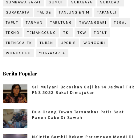
SUMBAWA BARAT
SUMUT
SURABAYA
SURADADI
SURAKARTA
TALISE
TANJUNG ENIM
TAPANULI
TAPUT
TARMAN
TARUTUNG
TAWANGSARI
TEGAL
TEKNO
TEMANGGUNG
TKI
TKW
TOPUT
TRENGGALEK
TUBAN
UPGRIS
WONOGIRI
WONOSOBO
YOGYAKARTA
Berita Popular
Sri Mulyani Bocorkan Gaji ke 14 Jadwal THR
PNS 2023 Bakal Dimajukan
Dua Orang Tewas Tersambar Petir Saat
Panen Cabe Di Sawah
Ngintip Sambil Rekam Perempuan Mandi Di