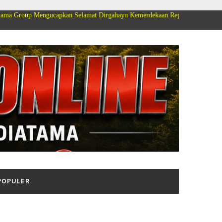
capkan Selamat Dirgahayu Kemerdekaan Republik Indonesia ke 81
POPULER