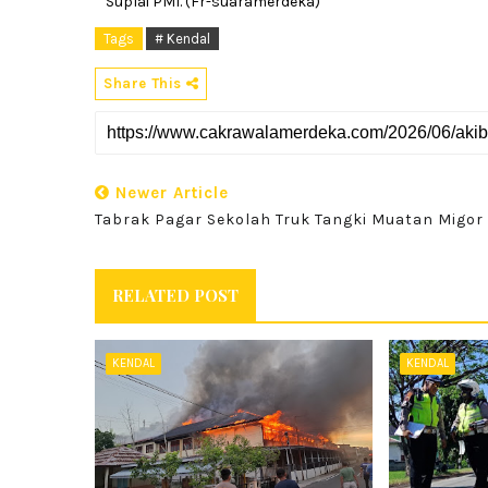
Suplai PMI. (Fr-suaramerdeka)
Tags
# Kendal
Share This
Newer Article
Tabrak Pagar Sekolah Truk Tangki Muatan Migor
RELATED POST
KENDAL
KENDAL