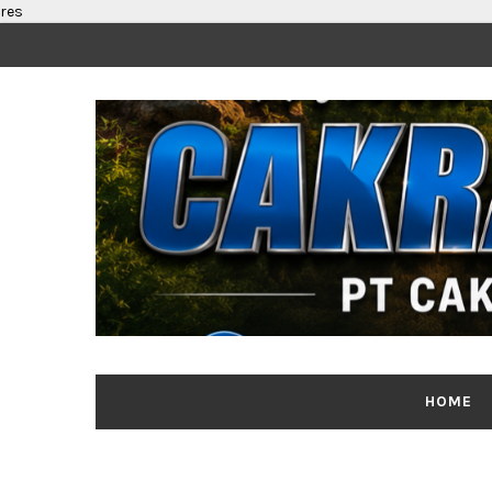
res
Segenap
HOME