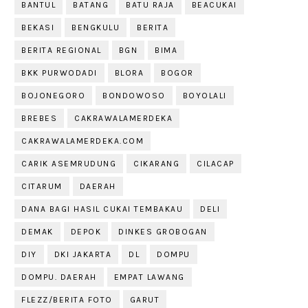
BANTUL
BATANG
BATU RAJA
BEACUKAI
BEKASI
BENGKULU
BERITA
BERITA REGIONAL
BGN
BIMA
BKK PURWODADI
BLORA
BOGOR
BOJONEGORO
BONDOWOSO
BOYOLALI
BREBES
CAKRAWALAMERDEKA
CAKRAWALAMERDEKA.COM
CARIK ASEMRUDUNG
CIKARANG
CILACAP
CITARUM
DAERAH
DANA BAGI HASIL CUKAI TEMBAKAU
DELI
DEMAK
DEPOK
DINKES GROBOGAN
DIY
DKI JAKARTA
DL
DOMPU
DOMPU. DAERAH
EMPAT LAWANG
FLEZZ/BERITA FOTO
GARUT