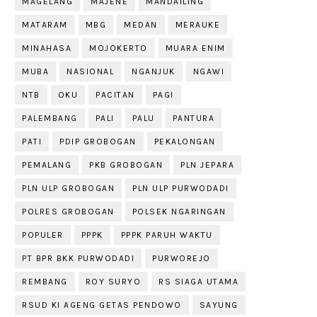
MAGELANG
MAJENE
MANDAILING
MATARAM
MBG
MEDAN
MERAUKE
MINAHASA
MOJOKERTO
MUARA ENIM
MUBA
NASIONAL
NGANJUK
NGAWI
NTB
OKU
PACITAN
PAGI
PALEMBANG
PALI
PALU
PANTURA
PATI
PDIP GROBOGAN
PEKALONGAN
PEMALANG
PKB GROBOGAN
PLN JEPARA
PLN ULP GROBOGAN
PLN ULP PURWODADI
POLRES GROBOGAN
POLSEK NGARINGAN
POPULER
PPPK
PPPK PARUH WAKTU
PT BPR BKK PURWODADI
PURWOREJO
REMBANG
ROY SURYO
RS SIAGA UTAMA
RSUD KI AGENG GETAS PENDOWO
SAYUNG