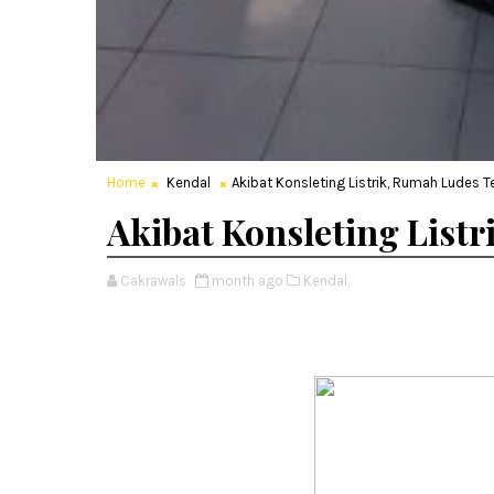
Home
Kendal
Akibat Konsleting Listrik, Rumah Ludes T
Akibat Konsleting List
Cakrawals
month ago
Kendal,