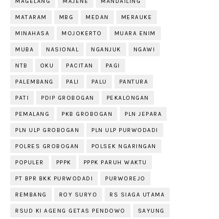
MAGELANG
MAJENE
MANDAILING
MATARAM
MBG
MEDAN
MERAUKE
MINAHASA
MOJOKERTO
MUARA ENIM
MUBA
NASIONAL
NGANJUK
NGAWI
NTB
OKU
PACITAN
PAGI
PALEMBANG
PALI
PALU
PANTURA
PATI
PDIP GROBOGAN
PEKALONGAN
PEMALANG
PKB GROBOGAN
PLN JEPARA
PLN ULP GROBOGAN
PLN ULP PURWODADI
POLRES GROBOGAN
POLSEK NGARINGAN
POPULER
PPPK
PPPK PARUH WAKTU
PT BPR BKK PURWODADI
PURWOREJO
REMBANG
ROY SURYO
RS SIAGA UTAMA
RSUD KI AGENG GETAS PENDOWO
SAYUNG