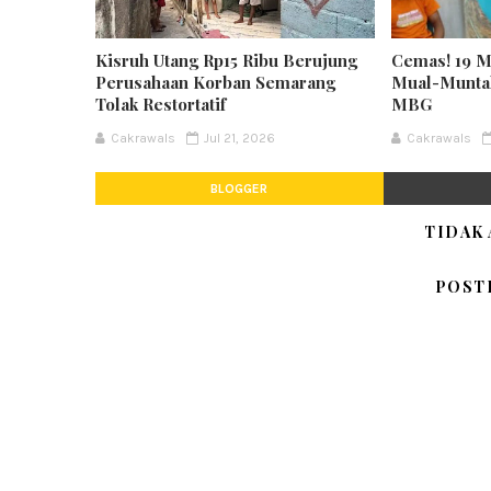
Kisruh Utang Rp15 Ribu Berujung
Cemas! 19 M
Perusahaan Korban Semarang
Mual-Munta
Tolak Restortatif
MBG
Cakrawals
Jul 21, 2026
Cakrawals
BLOGGER
TIDAK
POST