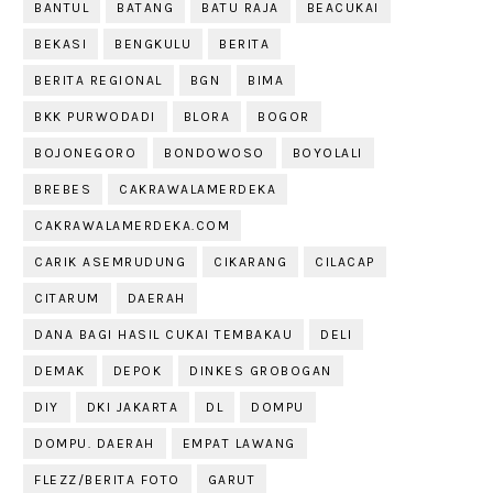
BANTUL
BATANG
BATU RAJA
BEACUKAI
BEKASI
BENGKULU
BERITA
BERITA REGIONAL
BGN
BIMA
BKK PURWODADI
BLORA
BOGOR
BOJONEGORO
BONDOWOSO
BOYOLALI
BREBES
CAKRAWALAMERDEKA
CAKRAWALAMERDEKA.COM
CARIK ASEMRUDUNG
CIKARANG
CILACAP
CITARUM
DAERAH
DANA BAGI HASIL CUKAI TEMBAKAU
DELI
DEMAK
DEPOK
DINKES GROBOGAN
DIY
DKI JAKARTA
DL
DOMPU
DOMPU. DAERAH
EMPAT LAWANG
FLEZZ/BERITA FOTO
GARUT