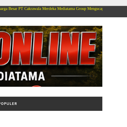
akrawala Merdeka Mediatama Group Mengucapkan Selamat Dirgahayu Kemerde
POPULER