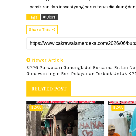
pemikiran dan inovasi yang harus terus didukung dan
Tags
# Blora
Share This
Newer Article
SPPG Purwosari Gunungkidul Bersama Ritfan No
Gunawan Ingin Beri Pelayanan Terbaik Untuk KP
RELATED POST
BLORA
BLORA