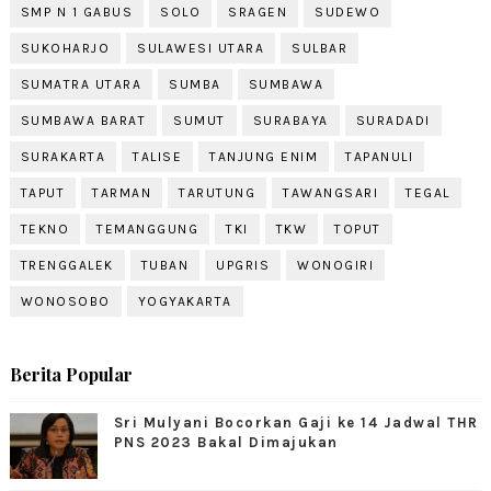
SMP N 1 GABUS
SOLO
SRAGEN
SUDEWO
SUKOHARJO
SULAWESI UTARA
SULBAR
SUMATRA UTARA
SUMBA
SUMBAWA
SUMBAWA BARAT
SUMUT
SURABAYA
SURADADI
SURAKARTA
TALISE
TANJUNG ENIM
TAPANULI
TAPUT
TARMAN
TARUTUNG
TAWANGSARI
TEGAL
TEKNO
TEMANGGUNG
TKI
TKW
TOPUT
TRENGGALEK
TUBAN
UPGRIS
WONOGIRI
WONOSOBO
YOGYAKARTA
Berita Popular
Sri Mulyani Bocorkan Gaji ke 14 Jadwal THR
PNS 2023 Bakal Dimajukan