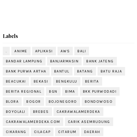
Labels
.
ANIME
APLIKASI
AWS
BALI
BANDAR LAMPUNG
BANJARMASIN
BANK JATENG
BANK PURWA ARTHA
BANTUL
BATANG
BATU RAJA
BEACUKAI
BEKASI
BENGKULU
BERITA
BERITA REGIONAL
BGN
BIMA
BKK PURWODADI
BLORA
BOGOR
BOJONEGORO
BONDOWOSO
BOYOLALI
BREBES
CAKRAWALAMERDEKA
CAKRAWALAMERDEKA.COM
CARIK ASEMRUDUNG
CIKARANG
CILACAP
CITARUM
DAERAH