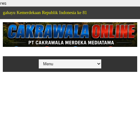
res
erdekaan Republik Indonesia ke 81