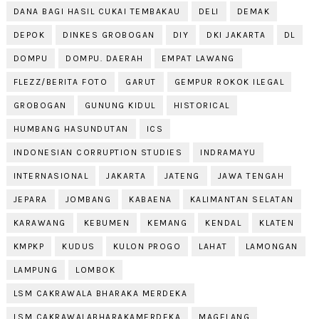
DANA BAGI HASIL CUKAI TEMBAKAU
DELI
DEMAK
DEPOK
DINKES GROBOGAN
DIY
DKI JAKARTA
DL
DOMPU
DOMPU. DAERAH
EMPAT LAWANG
FLEZZ/BERITA FOTO
GARUT
GEMPUR ROKOK ILEGAL
GROBOGAN
GUNUNG KIDUL
HISTORICAL
HUMBANG HASUNDUTAN
ICS
INDONESIAN CORRUPTION STUDIES
INDRAMAYU
INTERNASIONAL
JAKARTA
JATENG
JAWA TENGAH
JEPARA
JOMBANG
KABAENA
KALIMANTAN SELATAN
KARAWANG
KEBUMEN
KEMANG
KENDAL
KLATEN
KMPKP
KUDUS
KULON PROGO
LAHAT
LAMONGAN
LAMPUNG
LOMBOK
LSM CAKRAWALA BHARAKA MERDEKA
LSM CAKRAWALABHARAKAMERDEKA
MAGELANG