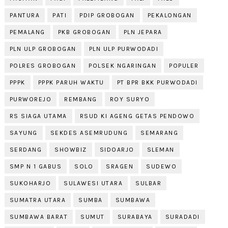
PANTURA
PATI
PDIP GROBOGAN
PEKALONGAN
PEMALANG
PKB GROBOGAN
PLN JEPARA
PLN ULP GROBOGAN
PLN ULP PURWODADI
POLRES GROBOGAN
POLSEK NGARINGAN
POPULER
PPPK
PPPK PARUH WAKTU
PT BPR BKK PURWODADI
PURWOREJO
REMBANG
ROY SURYO
RS SIAGA UTAMA
RSUD KI AGENG GETAS PENDOWO
SAYUNG
SEKDES ASEMRUDUNG
SEMARANG
SERDANG
SHOWBIZ
SIDOARJO
SLEMAN
SMP N 1 GABUS
SOLO
SRAGEN
SUDEWO
SUKOHARJO
SULAWESI UTARA
SULBAR
SUMATRA UTARA
SUMBA
SUMBAWA
SUMBAWA BARAT
SUMUT
SURABAYA
SURADADI