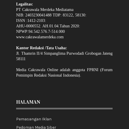
Legalitas:
PT Cakrawala Merdeka Mediatama
NIB: 2403230041488 TDP: 83122, 58130:
ISSN :1412-2103:
AHU-0000552. AH.01.04.Tahun 2020:
NPWP:94.542.576.7-514.000
www.cakrawalamerdeka.com
Kantor Redaksi /Tata Usaha:
Jl. Thamrin II/4 Simpanglima Purwodadi Grobogan Jateng
58111
Media Cakrawala Online adalah anggota FPRNI (Forum
Pemimpin Redaksi Nasional Indonesia).
HALAMAN
Pemasangan Iklan
Pedoman Media Siber