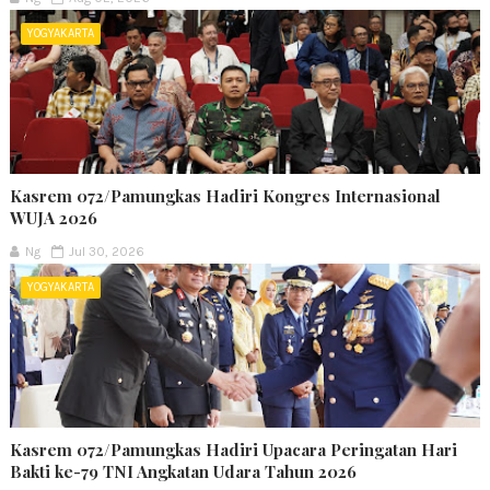
YOGYAKARTA
Kasrem 072/Pamungkas Hadiri Kongres Internasional
WUJA 2026
Ng
Jul 30, 2026
YOGYAKARTA
Kasrem 072/Pamungkas Hadiri Upacara Peringatan Hari
Bakti ke-79 TNI Angkatan Udara Tahun 2026