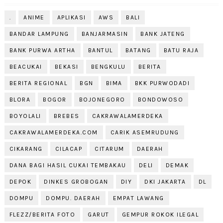
.
ANIME
APLIKASI
AWS
BALI
BANDAR LAMPUNG
BANJARMASIN
BANK JATENG
BANK PURWA ARTHA
BANTUL
BATANG
BATU RAJA
BEACUKAI
BEKASI
BENGKULU
BERITA
BERITA REGIONAL
BGN
BIMA
BKK PURWODADI
BLORA
BOGOR
BOJONEGORO
BONDOWOSO
BOYOLALI
BREBES
CAKRAWALAMERDEKA
CAKRAWALAMERDEKA.COM
CARIK ASEMRUDUNG
CIKARANG
CILACAP
CITARUM
DAERAH
DANA BAGI HASIL CUKAI TEMBAKAU
DELI
DEMAK
DEPOK
DINKES GROBOGAN
DIY
DKI JAKARTA
DL
DOMPU
DOMPU. DAERAH
EMPAT LAWANG
FLEZZ/BERITA FOTO
GARUT
GEMPUR ROKOK ILEGAL