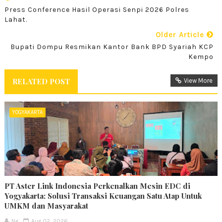
Press Conference Hasil Operasi Senpi 2026 Polres
Lahat.
Older Article
Bupati Dompu Resmikan Kantor Bank BPD Syariah KCP
Kempo
RELATED POST
View More
YOGYAKARTA
PT Aster Link Indonesia Perkenalkan Mesin EDC di
Yogyakarta: Solusi Transaksi Keuangan Satu Atap Untuk
UMKM dan Masyarakat
Ng
Aug 02, 2026