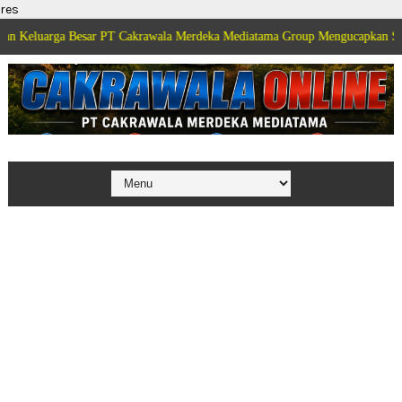
res
 Besar PT Cakrawala Merdeka Mediatama Group Mengucapkan Selamat Dirgah