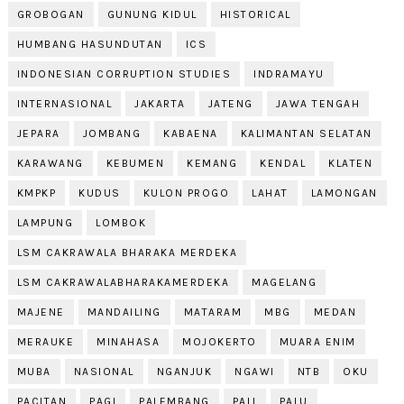
GROBOGAN
GUNUNG KIDUL
HISTORICAL
HUMBANG HASUNDUTAN
ICS
INDONESIAN CORRUPTION STUDIES
INDRAMAYU
INTERNASIONAL
JAKARTA
JATENG
JAWA TENGAH
JEPARA
JOMBANG
KABAENA
KALIMANTAN SELATAN
KARAWANG
KEBUMEN
KEMANG
KENDAL
KLATEN
KMPKP
KUDUS
KULON PROGO
LAHAT
LAMONGAN
LAMPUNG
LOMBOK
LSM CAKRAWALA BHARAKA MERDEKA
LSM CAKRAWALABHARAKAMERDEKA
MAGELANG
MAJENE
MANDAILING
MATARAM
MBG
MEDAN
MERAUKE
MINAHASA
MOJOKERTO
MUARA ENIM
MUBA
NASIONAL
NGANJUK
NGAWI
NTB
OKU
PACITAN
PAGI
PALEMBANG
PALI
PALU