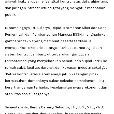
wilayah fisik; ia juga menyangkut kontrol atas data, algoritma,
dan jaringan infrastruktur digital yang mengatur keseharian
publik.
Di sampingnya, Dr. Sulistyo, Deputi Keamanan Siber dan Sandi
Pemerintah dan Pembangunan Manusia BSSN, menghadirkan
gambaran teknis yang membuat peserta terdiam. Ia
memaparkan skenario serangan terhadap smart-grid dan
sistem kontrol pembangkit terbarukan: gangguan
terkoordinasi yang menyebabkan pemutusan suplai listrik ke
rumah sakit, fasilitas darurat, dan kawasan industri sekaligus.
"Ketika kontrol atas sistem energi jatuh ke tangan pihak
bermusuhan, dampaknya bukan sekadar pemadaman — itu
berarti ancaman terhadap keselamatan nyawa, ekonomi, dan
stabilitas sosial," tegasnya.
Sementara itu, Benny Danang Setianto, S.H., LL.M., M.I.L., Ph.D.,
Dekan Fakultas Ilmu dan Teknologi Lingkungan dan pegiat