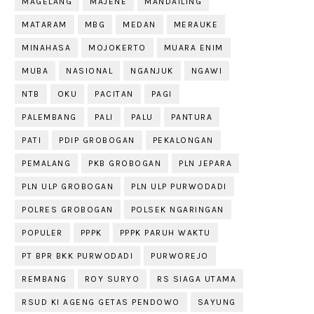
MAGELANG
MAJENE
MANDAILING
MATARAM
MBG
MEDAN
MERAUKE
MINAHASA
MOJOKERTO
MUARA ENIM
MUBA
NASIONAL
NGANJUK
NGAWI
NTB
OKU
PACITAN
PAGI
PALEMBANG
PALI
PALU
PANTURA
PATI
PDIP GROBOGAN
PEKALONGAN
PEMALANG
PKB GROBOGAN
PLN JEPARA
PLN ULP GROBOGAN
PLN ULP PURWODADI
POLRES GROBOGAN
POLSEK NGARINGAN
POPULER
PPPK
PPPK PARUH WAKTU
PT BPR BKK PURWODADI
PURWOREJO
REMBANG
ROY SURYO
RS SIAGA UTAMA
RSUD KI AGENG GETAS PENDOWO
SAYUNG