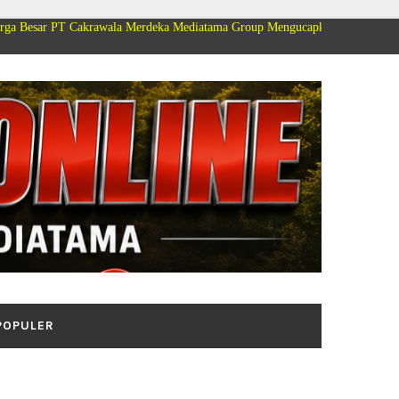
rawala Merdeka Mediatama Group Mengucapkan Selamat Dirgahayu Kemerdeka
POPULER