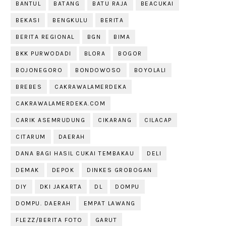
BANTUL
BATANG
BATU RAJA
BEACUKAI
BEKASI
BENGKULU
BERITA
BERITA REGIONAL
BGN
BIMA
BKK PURWODADI
BLORA
BOGOR
BOJONEGORO
BONDOWOSO
BOYOLALI
BREBES
CAKRAWALAMERDEKA
CAKRAWALAMERDEKA.COM
CARIK ASEMRUDUNG
CIKARANG
CILACAP
CITARUM
DAERAH
DANA BAGI HASIL CUKAI TEMBAKAU
DELI
DEMAK
DEPOK
DINKES GROBOGAN
DIY
DKI JAKARTA
DL
DOMPU
DOMPU. DAERAH
EMPAT LAWANG
FLEZZ/BERITA FOTO
GARUT