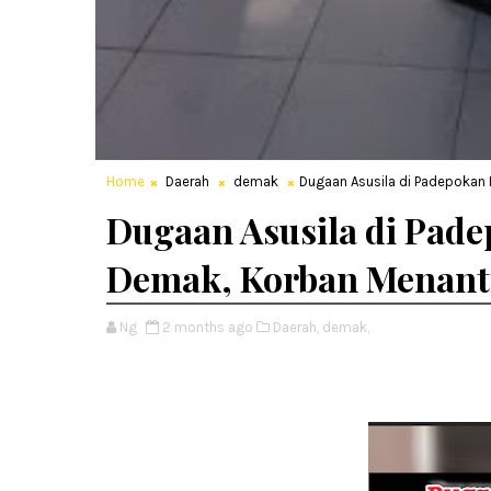
Home
Daerah
demak
Dugaan Asusila di Padepokan
Dugaan Asusila di Pad
Demak, Korban Menant
Ng
2 months ago
Daerah,
demak,