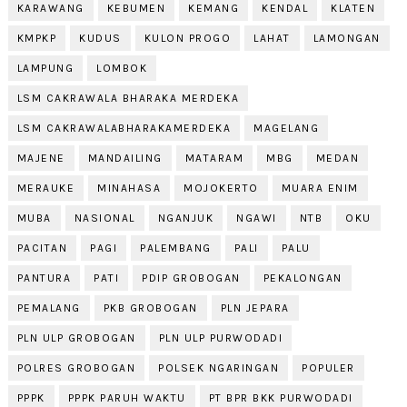
KARAWANG
KEBUMEN
KEMANG
KENDAL
KLATEN
KMPKP
KUDUS
KULON PROGO
LAHAT
LAMONGAN
LAMPUNG
LOMBOK
LSM CAKRAWALA BHARAKA MERDEKA
LSM CAKRAWALABHARAKAMERDEKA
MAGELANG
MAJENE
MANDAILING
MATARAM
MBG
MEDAN
MERAUKE
MINAHASA
MOJOKERTO
MUARA ENIM
MUBA
NASIONAL
NGANJUK
NGAWI
NTB
OKU
PACITAN
PAGI
PALEMBANG
PALI
PALU
PANTURA
PATI
PDIP GROBOGAN
PEKALONGAN
PEMALANG
PKB GROBOGAN
PLN JEPARA
PLN ULP GROBOGAN
PLN ULP PURWODADI
POLRES GROBOGAN
POLSEK NGARINGAN
POPULER
PPPK
PPPK PARUH WAKTU
PT BPR BKK PURWODADI