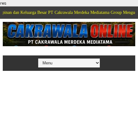
res
Keluarga Besar PT Cakrawala Merdeka Mediatama Group Mengucapkan Selama