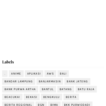
Labels
.
ANIME
APLIKASI
AWS
BALI
BANDAR LAMPUNG
BANJARMASIN
BANK JATENG
BANK PURWA ARTHA
BANTUL
BATANG
BATU RAJA
BEACUKAI
BEKASI
BENGKULU
BERITA
BERITA REGIONAL
BGN
BIMA
BKK PURWODADI