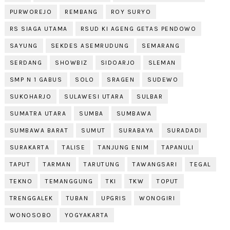
PURWOREJO
REMBANG
ROY SURYO
RS SIAGA UTAMA
RSUD KI AGENG GETAS PENDOWO
SAYUNG
SEKDES ASEMRUDUNG
SEMARANG
SERDANG
SHOWBIZ
SIDOARJO
SLEMAN
SMP N 1 GABUS
SOLO
SRAGEN
SUDEWO
SUKOHARJO
SULAWESI UTARA
SULBAR
SUMATRA UTARA
SUMBA
SUMBAWA
SUMBAWA BARAT
SUMUT
SURABAYA
SURADADI
SURAKARTA
TALISE
TANJUNG ENIM
TAPANULI
TAPUT
TARMAN
TARUTUNG
TAWANGSARI
TEGAL
TEKNO
TEMANGGUNG
TKI
TKW
TOPUT
TRENGGALEK
TUBAN
UPGRIS
WONOGIRI
WONOSOBO
YOGYAKARTA