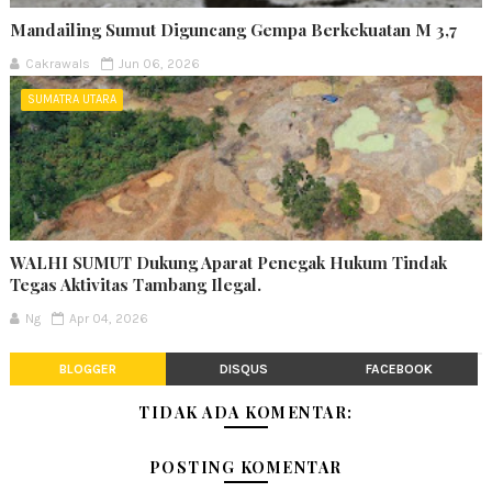
Mandailing Sumut Diguncang Gempa Berkekuatan M 3,7
Cakrawals
Jun 06, 2026
SUMATRA UTARA
WALHI SUMUT Dukung Aparat Penegak Hukum Tindak
Tegas Aktivitas Tambang Ilegal.
Ng
Apr 04, 2026
BLOGGER
DISQUS
FACEBOOK
TIDAK ADA KOMENTAR:
POSTING KOMENTAR