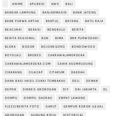
.
ANIME
APLIKASI
AWS
BALI
BANDAR LAMPUNG
BANJARMASIN
BANK JATENG
BANK PURWA ARTHA
BANTUL
BATANG
BATU RAJA
BEACUKAI
BEKASI
BENGKULU
BERITA
BERITA REGIONAL
BGN
BIMA
BKK PURWODADI
BLORA
BOGOR
BOJONEGORO
BONDOWOSO
BOYOLALI
BREBES
CAKRAWALAMERDEKA
CAKRAWALAMERDEKA.COM
CARIK ASEMRUDUNG
CIKARANG
CILACAP
CITARUM
DAERAH
DANA BAGI HASIL CUKAI TEMBAKAU
DELI
DEMAK
DEPOK
DINKES GROBOGAN
DIY
DKI JAKARTA
DL
DOMPU
DOMPU. DAERAH
EMPAT LAWANG
FLEZZ/BERITA FOTO
GARUT
GEMPUR ROKOK ILEGAL
GROBOGAN
GUNUNG KIDUL
HISTORICAL