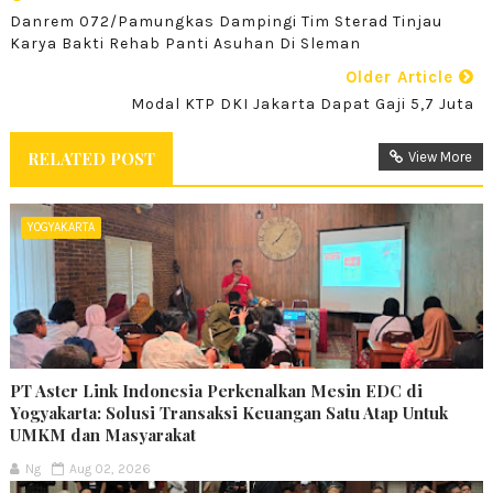
Danrem 072/Pamungkas Dampingi Tim Sterad Tinjau
Karya Bakti Rehab Panti Asuhan Di Sleman
Older Article
Modal KTP DKI Jakarta Dapat Gaji 5,7 Juta
RELATED POST
View More
YOGYAKARTA
PT Aster Link Indonesia Perkenalkan Mesin EDC di
Yogyakarta: Solusi Transaksi Keuangan Satu Atap Untuk
UMKM dan Masyarakat
Ng
Aug 02, 2026