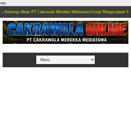
res
esar PT Cakrawala Merdeka Mediatama Group Mengucapkan Selamat Dirgahayu