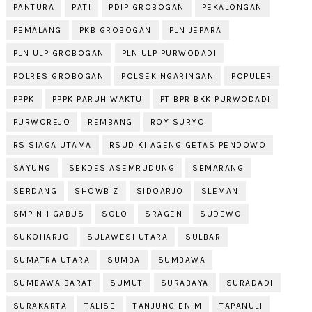
PANTURA
PATI
PDIP GROBOGAN
PEKALONGAN
PEMALANG
PKB GROBOGAN
PLN JEPARA
PLN ULP GROBOGAN
PLN ULP PURWODADI
POLRES GROBOGAN
POLSEK NGARINGAN
POPULER
PPPK
PPPK PARUH WAKTU
PT BPR BKK PURWODADI
PURWOREJO
REMBANG
ROY SURYO
RS SIAGA UTAMA
RSUD KI AGENG GETAS PENDOWO
SAYUNG
SEKDES ASEMRUDUNG
SEMARANG
SERDANG
SHOWBIZ
SIDOARJO
SLEMAN
SMP N 1 GABUS
SOLO
SRAGEN
SUDEWO
SUKOHARJO
SULAWESI UTARA
SULBAR
SUMATRA UTARA
SUMBA
SUMBAWA
SUMBAWA BARAT
SUMUT
SURABAYA
SURADADI
SURAKARTA
TALISE
TANJUNG ENIM
TAPANULI