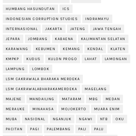
HUMBANG HASUNDUTAN
ICS
INDONESIAN CORRUPTION STUDIES
INDRAMAYU
INTERNASIONAL
JAKARTA
JATENG
JAWA TENGAH
JEPARA
JOMBANG
KABAENA
KALIMANTAN SELATAN
KARAWANG
KEBUMEN
KEMANG
KENDAL
KLATEN
KMPKP
KUDUS
KULON PROGO
LAHAT
LAMONGAN
LAMPUNG
LOMBOK
LSM CAKRAWALA BHARAKA MERDEKA
LSM CAKRAWALABHARAKAMERDEKA
MAGELANG
MAJENE
MANDAILING
MATARAM
MBG
MEDAN
MERAUKE
MINAHASA
MOJOKERTO
MUARA ENIM
MUBA
NASIONAL
NGANJUK
NGAWI
NTB
OKU
PACITAN
PAGI
PALEMBANG
PALI
PALU