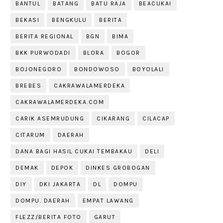
BANTUL
BATANG
BATU RAJA
BEACUKAI
BEKASI
BENGKULU
BERITA
BERITA REGIONAL
BGN
BIMA
BKK PURWODADI
BLORA
BOGOR
BOJONEGORO
BONDOWOSO
BOYOLALI
BREBES
CAKRAWALAMERDEKA
CAKRAWALAMERDEKA.COM
CARIK ASEMRUDUNG
CIKARANG
CILACAP
CITARUM
DAERAH
DANA BAGI HASIL CUKAI TEMBAKAU
DELI
DEMAK
DEPOK
DINKES GROBOGAN
DIY
DKI JAKARTA
DL
DOMPU
DOMPU. DAERAH
EMPAT LAWANG
FLEZZ/BERITA FOTO
GARUT