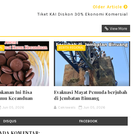
Older Article
Tiket KAI Diskon 30% Ekonomi Komersial
View More
AL
BERITA REGIONAL
akanan Ini Bisa
Evakuasi Mayat Pemuda berjubah
amu Kecanduan
di Jembatan Binuang
Jun 05, 2026
Cakrawals
Jun 05, 2026
DISQUS
FACEBOOK
 ADA KOMENTAR: