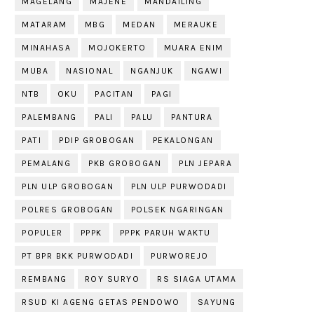
MAGELANG
MAJENE
MANDAILING
MATARAM
MBG
MEDAN
MERAUKE
MINAHASA
MOJOKERTO
MUARA ENIM
MUBA
NASIONAL
NGANJUK
NGAWI
NTB
OKU
PACITAN
PAGI
PALEMBANG
PALI
PALU
PANTURA
PATI
PDIP GROBOGAN
PEKALONGAN
PEMALANG
PKB GROBOGAN
PLN JEPARA
PLN ULP GROBOGAN
PLN ULP PURWODADI
POLRES GROBOGAN
POLSEK NGARINGAN
POPULER
PPPK
PPPK PARUH WAKTU
PT BPR BKK PURWODADI
PURWOREJO
REMBANG
ROY SURYO
RS SIAGA UTAMA
RSUD KI AGENG GETAS PENDOWO
SAYUNG