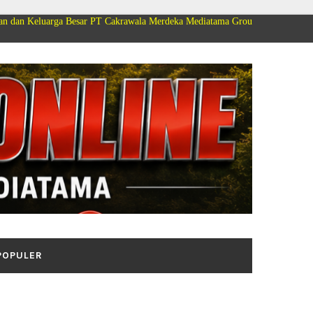
 Besar PT Cakrawala Merdeka Mediatama Group Mengucapkan Selamat Dirgah
POPULER