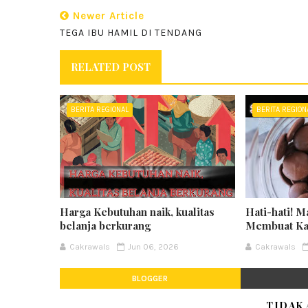
Newer Article
TEGA IBU HAMIL DI TENDANG
RELATED POST
BERITA REGIONAL
BERITA REGION
Harga Kebutuhan naik, kualitas
Hati-hati! M
belanja berkurang
Membuat K
Cakrawals
Jun 06, 2026
Cakrawals
BLOGGER
TIDAK