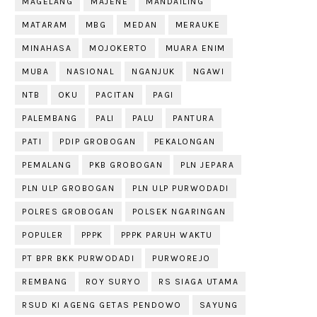
MAGELANG
MAJENE
MANDAILING
MATARAM
MBG
MEDAN
MERAUKE
MINAHASA
MOJOKERTO
MUARA ENIM
MUBA
NASIONAL
NGANJUK
NGAWI
NTB
OKU
PACITAN
PAGI
PALEMBANG
PALI
PALU
PANTURA
PATI
PDIP GROBOGAN
PEKALONGAN
PEMALANG
PKB GROBOGAN
PLN JEPARA
PLN ULP GROBOGAN
PLN ULP PURWODADI
POLRES GROBOGAN
POLSEK NGARINGAN
POPULER
PPPK
PPPK PARUH WAKTU
PT BPR BKK PURWODADI
PURWOREJO
REMBANG
ROY SURYO
RS SIAGA UTAMA
RSUD KI AGENG GETAS PENDOWO
SAYUNG