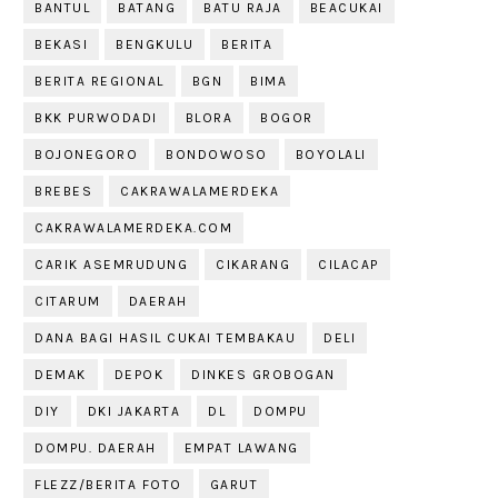
BANTUL
BATANG
BATU RAJA
BEACUKAI
BEKASI
BENGKULU
BERITA
BERITA REGIONAL
BGN
BIMA
BKK PURWODADI
BLORA
BOGOR
BOJONEGORO
BONDOWOSO
BOYOLALI
BREBES
CAKRAWALAMERDEKA
CAKRAWALAMERDEKA.COM
CARIK ASEMRUDUNG
CIKARANG
CILACAP
CITARUM
DAERAH
DANA BAGI HASIL CUKAI TEMBAKAU
DELI
DEMAK
DEPOK
DINKES GROBOGAN
DIY
DKI JAKARTA
DL
DOMPU
DOMPU. DAERAH
EMPAT LAWANG
FLEZZ/BERITA FOTO
GARUT