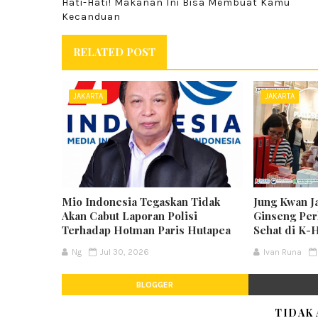
Hati-Hati! Makanan Ini Bisa Membuat Kamu
Kecanduan
RELATED POST
JAKARTA
JAKARTA
Mio Indonesia Tegaskan Tidak
Jung Kwan J
Akan Cabut Laporan Polisi
Ginseng Per
Terhadap Hotman Paris Hutapea
Sehat di K-
Ng
Jul 30, 2026
Ivan Runa
BLOGGER
TIDAK