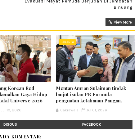
Evakuasi Mayat Pemuda Berjubah Di Jembatan
Binuang
View More
JAKARTA
ang Korean Red
Mentan Amran Sulaiman tindak
kenalkan Gaya Hidup
lanjut isulan PB Formula
Halal Universe 2026
penguatan ketahanan Pangan.
Jul 10, 2026
Cakrawals
Jul 01, 2026
DISQUS
FACEBOOK
 ADA KOMENTAR: