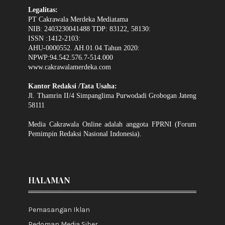
Legalitas:
PT Cakrawala Merdeka Mediatama
NIB: 2403230041488 TDP: 83122, 58130:
ISSN :1412-2103:
AHU-0000552. AH.01.04.Tahun 2020:
NPWP:94.542.576.7-514.000
www.cakrawalamerdeka.com
Kantor Redaksi /Tata Usaha:
Jl. Thamrin II/4 Simpanglima Purwodadi Grobogan Jateng
58111
Media Cakrawala Online adalah anggota FPRNI (Forum
Pemimpin Redaksi Nasional Indonesia).
HALAMAN
Pemasangan Iklan
Pedoman Media Siber