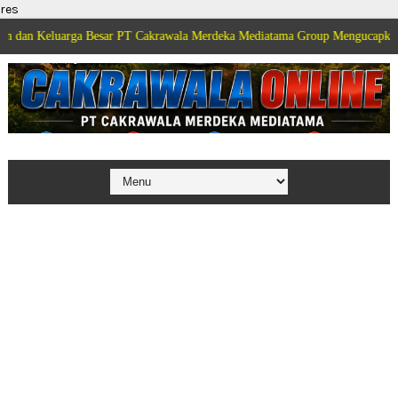
res
rga Besar PT Cakrawala Merdeka Mediatama Group Mengucapkan Selamat Dirg