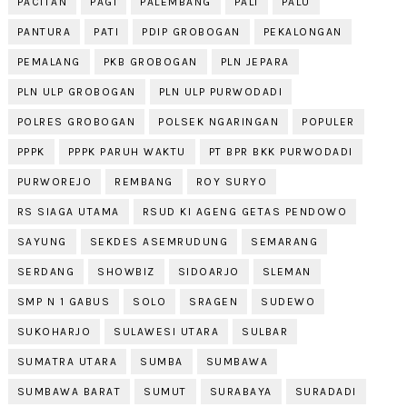
PACITAN
PAGI
PALEMBANG
PALI
PALU
PANTURA
PATI
PDIP GROBOGAN
PEKALONGAN
PEMALANG
PKB GROBOGAN
PLN JEPARA
PLN ULP GROBOGAN
PLN ULP PURWODADI
POLRES GROBOGAN
POLSEK NGARINGAN
POPULER
PPPK
PPPK PARUH WAKTU
PT BPR BKK PURWODADI
PURWOREJO
REMBANG
ROY SURYO
RS SIAGA UTAMA
RSUD KI AGENG GETAS PENDOWO
SAYUNG
SEKDES ASEMRUDUNG
SEMARANG
SERDANG
SHOWBIZ
SIDOARJO
SLEMAN
SMP N 1 GABUS
SOLO
SRAGEN
SUDEWO
SUKOHARJO
SULAWESI UTARA
SULBAR
SUMATRA UTARA
SUMBA
SUMBAWA
SUMBAWA BARAT
SUMUT
SURABAYA
SURADADI