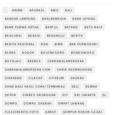
.
ANIME
APLIKASI
AWS
BALI
BANDAR LAMPUNG
BANJARMASIN
BANK JATENG
BANK PURWA ARTHA
BANTUL
BATANG
BATU RAJA
BEACUKAI
BEKASI
BENGKULU
BERITA
BERITA REGIONAL
BGN
BIMA
BKK PURWODADI
BLORA
BOGOR
BOJONEGORO
BONDOWOSO
BOYOLALI
BREBES
CAKRAWALAMERDEKA
CAKRAWALAMERDEKA.COM
CARIK ASEMRUDUNG
CIKARANG
CILACAP
CITARUM
DAERAH
DANA BAGI HASIL CUKAI TEMBAKAU
DELI
DEMAK
DEPOK
DINKES GROBOGAN
DIY
DKI JAKARTA
DL
DOMPU
DOMPU. DAERAH
EMPAT LAWANG
FLEZZ/BERITA FOTO
GARUT
GEMPUR ROKOK ILEGAL