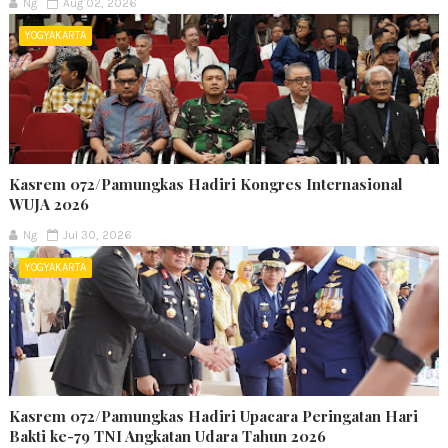
Ng
Aug 02, 2026
YOGYAKARTA
Kasrem 072/Pamungkas Hadiri Kongres Internasional
WUJA 2026
Ng
Jul 30, 2026
YOGYAKARTA
Kasrem 072/Pamungkas Hadiri Upacara Peringatan Hari
Bakti ke-79 TNI Angkatan Udara Tahun 2026