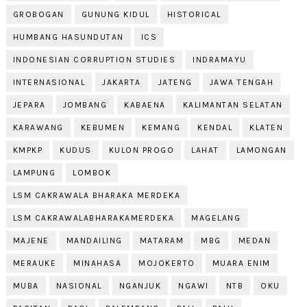
GROBOGAN
GUNUNG KIDUL
HISTORICAL
HUMBANG HASUNDUTAN
ICS
INDONESIAN CORRUPTION STUDIES
INDRAMAYU
INTERNASIONAL
JAKARTA
JATENG
JAWA TENGAH
JEPARA
JOMBANG
KABAENA
KALIMANTAN SELATAN
KARAWANG
KEBUMEN
KEMANG
KENDAL
KLATEN
KMPKP
KUDUS
KULON PROGO
LAHAT
LAMONGAN
LAMPUNG
LOMBOK
LSM CAKRAWALA BHARAKA MERDEKA
LSM CAKRAWALABHARAKAMERDEKA
MAGELANG
MAJENE
MANDAILING
MATARAM
MBG
MEDAN
MERAUKE
MINAHASA
MOJOKERTO
MUARA ENIM
MUBA
NASIONAL
NGANJUK
NGAWI
NTB
OKU