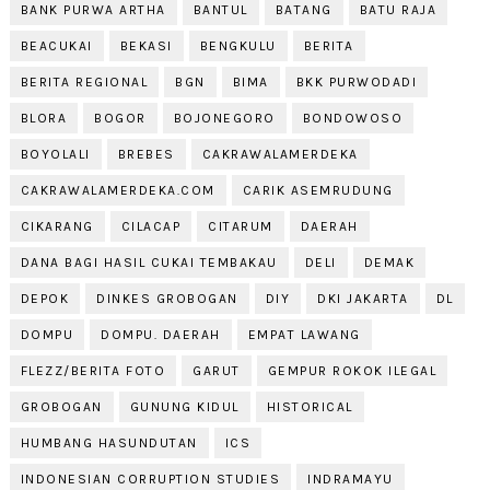
BANK PURWA ARTHA
BANTUL
BATANG
BATU RAJA
BEACUKAI
BEKASI
BENGKULU
BERITA
BERITA REGIONAL
BGN
BIMA
BKK PURWODADI
BLORA
BOGOR
BOJONEGORO
BONDOWOSO
BOYOLALI
BREBES
CAKRAWALAMERDEKA
CAKRAWALAMERDEKA.COM
CARIK ASEMRUDUNG
CIKARANG
CILACAP
CITARUM
DAERAH
DANA BAGI HASIL CUKAI TEMBAKAU
DELI
DEMAK
DEPOK
DINKES GROBOGAN
DIY
DKI JAKARTA
DL
DOMPU
DOMPU. DAERAH
EMPAT LAWANG
FLEZZ/BERITA FOTO
GARUT
GEMPUR ROKOK ILEGAL
GROBOGAN
GUNUNG KIDUL
HISTORICAL
HUMBANG HASUNDUTAN
ICS
INDONESIAN CORRUPTION STUDIES
INDRAMAYU