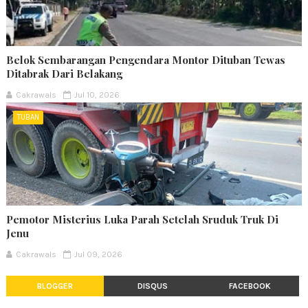
Belok Sembarangan Pengendara Montor Dituban Tewas
Ditabrak Dari Belakang
Cakrawals
Jul 10, 2026
TUBAN
Pemotor Misterius Luka Parah Setelah Sruduk Truk Di
Jenu
Cakrawals
Jul 09, 2026
BLOGGER
DISQUS
FACEBOOK