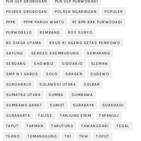
PLN ULP GROBOGAN
PLN ULP PURWODADI
POLRES GROBOGAN
POLSEK NGARINGAN
POPULER
PPPK
PPPK PARUH WAKTU
PT BPR BKK PURWODADI
PURWOREJO
REMBANG
ROY SURYO
RS SIAGA UTAMA
RSUD KI AGENG GETAS PENDOWO
SAYUNG
SEKDES ASEMRUDUNG
SEMARANG
SERDANG
SHOWBIZ
SIDOARJO
SLEMAN
SMP N 1 GABUS
SOLO
SRAGEN
SUDEWO
SUKOHARJO
SULAWESI UTARA
SULBAR
SUMATRA UTARA
SUMBA
SUMBAWA
SUMBAWA BARAT
SUMUT
SURABAYA
SURADADI
SURAKARTA
TALISE
TANJUNG ENIM
TAPANULI
TAPUT
TARMAN
TARUTUNG
TAWANGSARI
TEGAL
TEKNO
TEMANGGUNG
TKI
TKW
TOPUT