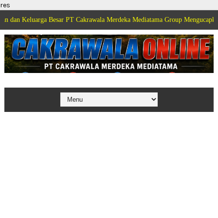
res
arga Besar PT Cakrawala Merdeka Mediatama Group Mengucapkan Selamat Di