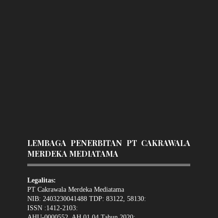
LEMBAGA PENERBITAN PT CAKRAWALA
MERDEKA MEDIATAMA
Legalitas:
PT Cakrawala Merdeka Mediatama
NIB: 2403230041488 TDP: 83122, 58130:
ISSN :1412-2103:
AHU-0000552. AH.01.04.Tahun 2020: