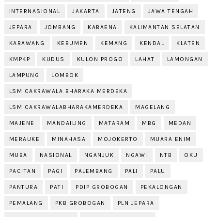
INTERNASIONAL
JAKARTA
JATENG
JAWA TENGAH
JEPARA
JOMBANG
KABAENA
KALIMANTAN SELATAN
KARAWANG
KEBUMEN
KEMANG
KENDAL
KLATEN
KMPKP
KUDUS
KULON PROGO
LAHAT
LAMONGAN
LAMPUNG
LOMBOK
LSM CAKRAWALA BHARAKA MERDEKA
LSM CAKRAWALABHARAKAMERDEKA
MAGELANG
MAJENE
MANDAILING
MATARAM
MBG
MEDAN
MERAUKE
MINAHASA
MOJOKERTO
MUARA ENIM
MUBA
NASIONAL
NGANJUK
NGAWI
NTB
OKU
PACITAN
PAGI
PALEMBANG
PALI
PALU
PANTURA
PATI
PDIP GROBOGAN
PEKALONGAN
PEMALANG
PKB GROBOGAN
PLN JEPARA