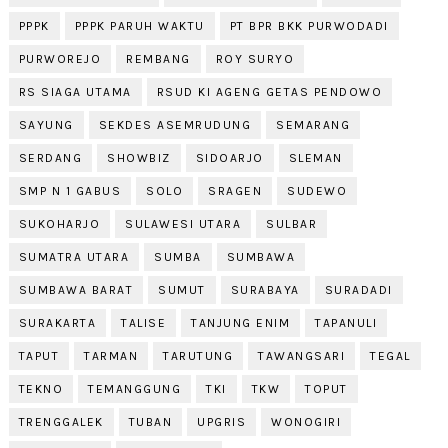
PPPK
PPPK PARUH WAKTU
PT BPR BKK PURWODADI
PURWOREJO
REMBANG
ROY SURYO
RS SIAGA UTAMA
RSUD KI AGENG GETAS PENDOWO
SAYUNG
SEKDES ASEMRUDUNG
SEMARANG
SERDANG
SHOWBIZ
SIDOARJO
SLEMAN
SMP N 1 GABUS
SOLO
SRAGEN
SUDEWO
SUKOHARJO
SULAWESI UTARA
SULBAR
SUMATRA UTARA
SUMBA
SUMBAWA
SUMBAWA BARAT
SUMUT
SURABAYA
SURADADI
SURAKARTA
TALISE
TANJUNG ENIM
TAPANULI
TAPUT
TARMAN
TARUTUNG
TAWANGSARI
TEGAL
TEKNO
TEMANGGUNG
TKI
TKW
TOPUT
TRENGGALEK
TUBAN
UPGRIS
WONOGIRI