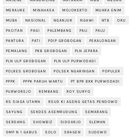
MAJENE
MANDAILING
MATARAM
MBG
MEDAN
MERAUKE
MINAHASA
MOJOKERTO
MUARA ENIM
MUBA
NASIONAL
NGANJUK
NGAWI
NTB
OKU
PACITAN
PAGI
PALEMBANG
PALI
PALU
PANTURA
PATI
PDIP GROBOGAN
PEKALONGAN
PEMALANG
PKB GROBOGAN
PLN JEPARA
PLN ULP GROBOGAN
PLN ULP PURWODADI
POLRES GROBOGAN
POLSEK NGARINGAN
POPULER
PPPK
PPPK PARUH WAKTU
PT BPR BKK PURWODADI
PURWOREJO
REMBANG
ROY SURYO
RS SIAGA UTAMA
RSUD KI AGENG GETAS PENDOWO
SAYUNG
SEKDES ASEMRUDUNG
SEMARANG
SERDANG
SHOWBIZ
SIDOARJO
SLEMAN
SMP N 1 GABUS
SOLO
SRAGEN
SUDEWO