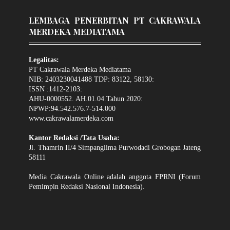
LEMBAGA PENERBITAN PT CAKRAWALA
MERDEKA MEDIATAMA
Legalitas:
PT Cakrawala Merdeka Mediatama
NIB: 2403230041488 TDP: 83122, 58130:
ISSN :1412-2103:
AHU-0000552. AH.01.04.Tahun 2020:
NPWP:94.542.576.7-514.000
www.cakrawalamerdeka.com
Kantor Redaksi /Tata Usaha:
Jl. Thamrin II/4 Simpanglima Purwodadi Grobogan Jateng
58111
Media Cakrawala Online adalah anggota FPRNI (Forum
Pemimpin Redaksi Nasional Indonesia).