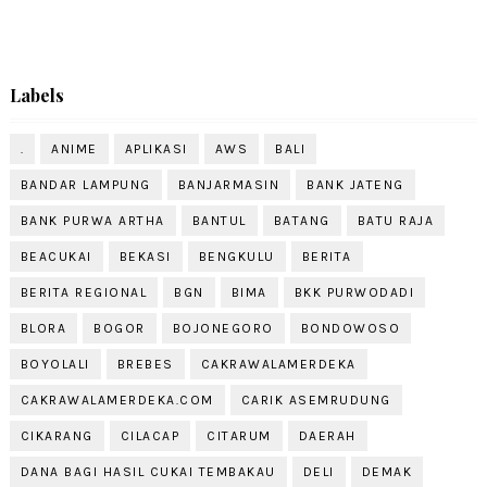
Labels
.
ANIME
APLIKASI
AWS
BALI
BANDAR LAMPUNG
BANJARMASIN
BANK JATENG
BANK PURWA ARTHA
BANTUL
BATANG
BATU RAJA
BEACUKAI
BEKASI
BENGKULU
BERITA
BERITA REGIONAL
BGN
BIMA
BKK PURWODADI
BLORA
BOGOR
BOJONEGORO
BONDOWOSO
BOYOLALI
BREBES
CAKRAWALAMERDEKA
CAKRAWALAMERDEKA.COM
CARIK ASEMRUDUNG
CIKARANG
CILACAP
CITARUM
DAERAH
DANA BAGI HASIL CUKAI TEMBAKAU
DELI
DEMAK