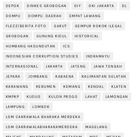
DEPOK
DINKES GROBOGAN
DIY
DKI JAKARTA
DL
DOMPU
DOMPU. DAERAH
EMPAT LAWANG
FLEZZ/BERITA FOTO
GARUT
GEMPUR ROKOK ILEGAL
GROBOGAN
GUNUNG KIDUL
HISTORICAL
HUMBANG HASUNDUTAN
ICS
INDONESIAN CORRUPTION STUDIES
INDRAMAYU
INTERNASIONAL
JAKARTA
JATENG
JAWA TENGAH
JEPARA
JOMBANG
KABAENA
KALIMANTAN SELATAN
KARAWANG
KEBUMEN
KEMANG
KENDAL
KLATEN
KMPKP
KUDUS
KULON PROGO
LAHAT
LAMONGAN
LAMPUNG
LOMBOK
LSM CAKRAWALA BHARAKA MERDEKA
LSM CAKRAWALABHARAKAMERDEKA
MAGELANG