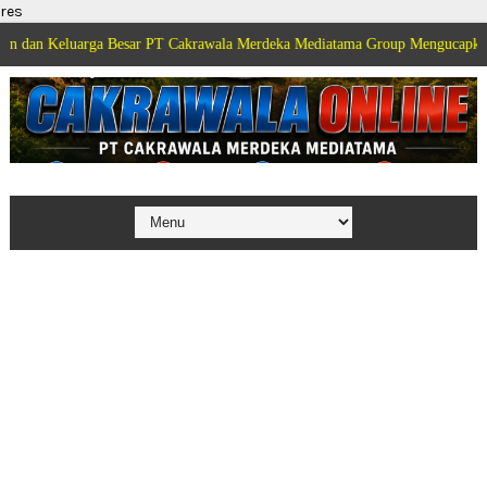
res
arga Besar PT Cakrawala Merdeka Mediatama Group Mengucapkan Selamat Di