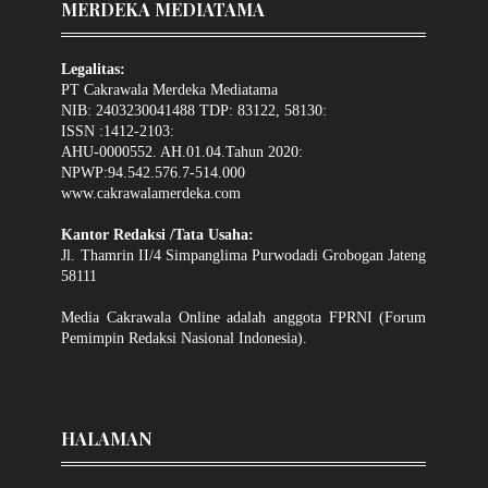
MERDEKA MEDIATAMA
Legalitas:
PT Cakrawala Merdeka Mediatama
NIB: 2403230041488 TDP: 83122, 58130:
ISSN :1412-2103:
AHU-0000552. AH.01.04.Tahun 2020:
NPWP:94.542.576.7-514.000
www.cakrawalamerdeka.com
Kantor Redaksi /Tata Usaha:
Jl. Thamrin II/4 Simpanglima Purwodadi Grobogan Jateng
58111
Media Cakrawala Online adalah anggota FPRNI (Forum
Pemimpin Redaksi Nasional Indonesia).
HALAMAN