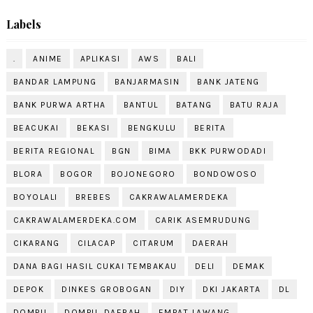
Labels
.
ANIME
APLIKASI
AWS
BALI
BANDAR LAMPUNG
BANJARMASIN
BANK JATENG
BANK PURWA ARTHA
BANTUL
BATANG
BATU RAJA
BEACUKAI
BEKASI
BENGKULU
BERITA
BERITA REGIONAL
BGN
BIMA
BKK PURWODADI
BLORA
BOGOR
BOJONEGORO
BONDOWOSO
BOYOLALI
BREBES
CAKRAWALAMERDEKA
CAKRAWALAMERDEKA.COM
CARIK ASEMRUDUNG
CIKARANG
CILACAP
CITARUM
DAERAH
DANA BAGI HASIL CUKAI TEMBAKAU
DELI
DEMAK
DEPOK
DINKES GROBOGAN
DIY
DKI JAKARTA
DL
DOMPU
DOMPU. DAERAH
EMPAT LAWANG