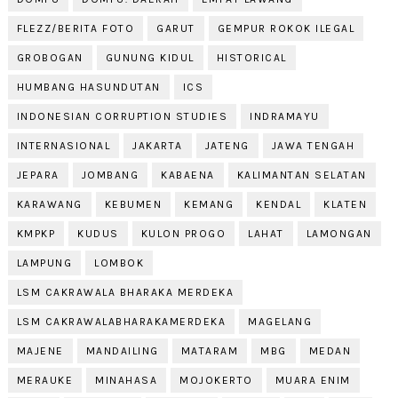
FLEZZ/BERITA FOTO
GARUT
GEMPUR ROKOK ILEGAL
GROBOGAN
GUNUNG KIDUL
HISTORICAL
HUMBANG HASUNDUTAN
ICS
INDONESIAN CORRUPTION STUDIES
INDRAMAYU
INTERNASIONAL
JAKARTA
JATENG
JAWA TENGAH
JEPARA
JOMBANG
KABAENA
KALIMANTAN SELATAN
KARAWANG
KEBUMEN
KEMANG
KENDAL
KLATEN
KMPKP
KUDUS
KULON PROGO
LAHAT
LAMONGAN
LAMPUNG
LOMBOK
LSM CAKRAWALA BHARAKA MERDEKA
LSM CAKRAWALABHARAKAMERDEKA
MAGELANG
MAJENE
MANDAILING
MATARAM
MBG
MEDAN
MERAUKE
MINAHASA
MOJOKERTO
MUARA ENIM