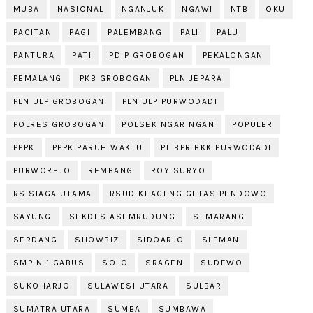
MUBA
NASIONAL
NGANJUK
NGAWI
NTB
OKU
PACITAN
PAGI
PALEMBANG
PALI
PALU
PANTURA
PATI
PDIP GROBOGAN
PEKALONGAN
PEMALANG
PKB GROBOGAN
PLN JEPARA
PLN ULP GROBOGAN
PLN ULP PURWODADI
POLRES GROBOGAN
POLSEK NGARINGAN
POPULER
PPPK
PPPK PARUH WAKTU
PT BPR BKK PURWODADI
PURWOREJO
REMBANG
ROY SURYO
RS SIAGA UTAMA
RSUD KI AGENG GETAS PENDOWO
SAYUNG
SEKDES ASEMRUDUNG
SEMARANG
SERDANG
SHOWBIZ
SIDOARJO
SLEMAN
SMP N 1 GABUS
SOLO
SRAGEN
SUDEWO
SUKOHARJO
SULAWESI UTARA
SULBAR
SUMATRA UTARA
SUMBA
SUMBAWA