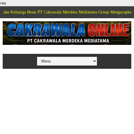
res
ga Besar PT Cakrawala Merdeka Mediatama Group Mengucapkan Selamat Dirg