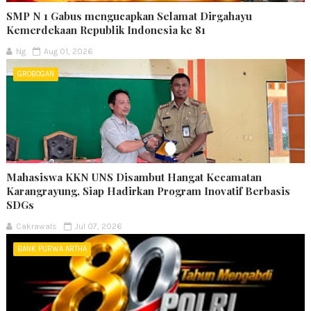
SMP N 1 Gabus mengucapkan Selamat Dirgahayu
Kemerdekaan Republik Indonesia ke 81
Ng
Aug 01, 2026
GROBOGAN
Mahasiswa KKN UNS Disambut Hangat Kecamatan
Karangrayung, Siap Hadirkan Program Inovatif Berbasis
SDGs
Cakrawals
Jul 07, 2026
BANK PURWA ARTHA