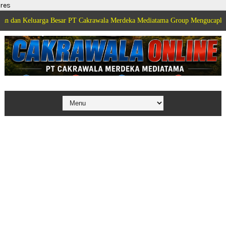
res
luarga Besar PT Cakrawala Merdeka Mediatama Group Mengucapkan Selamat D