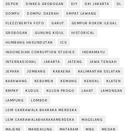
DEPOK
DINKES GROBOGAN
DIY
DKI JAKARTA
DL
DOMPU
DOMPU. DAERAH
EMPAT LAWANG
FLEZZ/BERITA FOTO
GARUT
GEMPUR ROKOK ILEGAL
GROBOGAN
GUNUNG KIDUL
HISTORICAL
HUMBANG HASUNDUTAN
ICS
INDONESIAN CORRUPTION STUDIES
INDRAMAYU
INTERNASIONAL
JAKARTA
JATENG
JAWA TENGAH
JEPARA
JOMBANG
KABAENA
KALIMANTAN SELATAN
KARAWANG
KEBUMEN
KEMANG
KENDAL
KLATEN
KMPKP
KUDUS
KULON PROGO
LAHAT
LAMONGAN
LAMPUNG
LOMBOK
LSM CAKRAWALA BHARAKA MERDEKA
LSM CAKRAWALABHARAKAMERDEKA
MAGELANG
MAJENE
MANDAILING
MATARAM
MBG
MEDAN