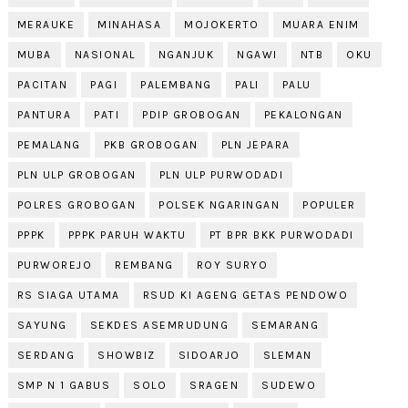
MERAUKE
MINAHASA
MOJOKERTO
MUARA ENIM
MUBA
NASIONAL
NGANJUK
NGAWI
NTB
OKU
PACITAN
PAGI
PALEMBANG
PALI
PALU
PANTURA
PATI
PDIP GROBOGAN
PEKALONGAN
PEMALANG
PKB GROBOGAN
PLN JEPARA
PLN ULP GROBOGAN
PLN ULP PURWODADI
POLRES GROBOGAN
POLSEK NGARINGAN
POPULER
PPPK
PPPK PARUH WAKTU
PT BPR BKK PURWODADI
PURWOREJO
REMBANG
ROY SURYO
RS SIAGA UTAMA
RSUD KI AGENG GETAS PENDOWO
SAYUNG
SEKDES ASEMRUDUNG
SEMARANG
SERDANG
SHOWBIZ
SIDOARJO
SLEMAN
SMP N 1 GABUS
SOLO
SRAGEN
SUDEWO