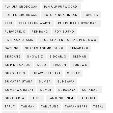
PLN ULP GROBOGAN
PLN ULP PURWODADI
POLRES GROBOGAN
POLSEK NGARINGAN
POPULER
PPPK
PPPK PARUH WAKTU
PT BPR BKK PURWODADI
PURWOREJO
REMBANG
ROY SURYO
RS SIAGA UTAMA
RSUD KI AGENG GETAS PENDOWO
SAYUNG
SEKDES ASEMRUDUNG
SEMARANG
SERDANG
SHOWBIZ
SIDOARJO
SLEMAN
SMP N 1 GABUS
SOLO
SRAGEN
SUDEWO
SUKOHARJO
SULAWESI UTARA
SULBAR
SUMATRA UTARA
SUMBA
SUMBAWA
SUMBAWA BARAT
SUMUT
SURABAYA
SURADADI
SURAKARTA
TALISE
TANJUNG ENIM
TAPANULI
TAPUT
TARMAN
TARUTUNG
TAWANGSARI
TEGAL