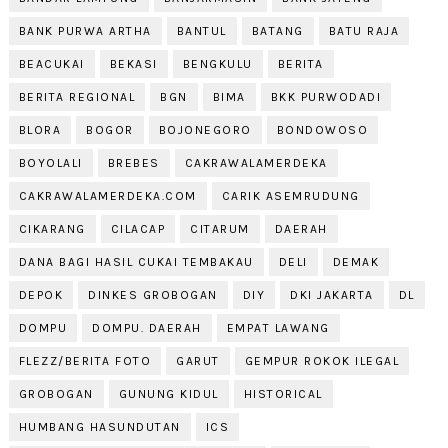
BANK PURWA ARTHA
BANTUL
BATANG
BATU RAJA
BEACUKAI
BEKASI
BENGKULU
BERITA
BERITA REGIONAL
BGN
BIMA
BKK PURWODADI
BLORA
BOGOR
BOJONEGORO
BONDOWOSO
BOYOLALI
BREBES
CAKRAWALAMERDEKA
CAKRAWALAMERDEKA.COM
CARIK ASEMRUDUNG
CIKARANG
CILACAP
CITARUM
DAERAH
DANA BAGI HASIL CUKAI TEMBAKAU
DELI
DEMAK
DEPOK
DINKES GROBOGAN
DIY
DKI JAKARTA
DL
DOMPU
DOMPU. DAERAH
EMPAT LAWANG
FLEZZ/BERITA FOTO
GARUT
GEMPUR ROKOK ILEGAL
GROBOGAN
GUNUNG KIDUL
HISTORICAL
HUMBANG HASUNDUTAN
ICS