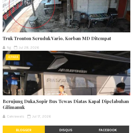
Truk Tronton Seruduk Vario, Korban MD Ditempat
Ng
Jul 28, 2026
JEPARA
Berujung Duka,Sopir Bus Tewas Diatas Kapal Dipelabuhan
Gilimanuk
Cakrawals
Jul 17, 2026
BLOGGER
DISQUS
FACEBOOK