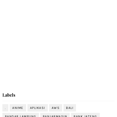
Labels
.
ANIME
APLIKASI
AWS
BALI
BANDAR LAMPUNG
BANJARMASIN
BANK JATENG