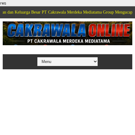
res
uarga Besar PT Cakrawala Merdeka Mediatama Group Mengucapkan Selamat Di