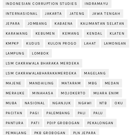
INDONESIAN CORRUPTION STUDIES
INDRAMAYU
INTERNASIONAL
JAKARTA
JATENG
JAWA TENGAH
JEPARA
JOMBANG
KABAENA
KALIMANTAN SELATAN
KARAWANG
KEBUMEN
KEMANG
KENDAL
KLATEN
KMPKP
KUDUS
KULON PROGO
LAHAT
LAMONGAN
LAMPUNG
LOMBOK
LSM CAKRAWALA BHARAKA MERDEKA
LSM CAKRAWALABHARAKAMERDEKA
MAGELANG
MAJENE
MANDAILING
MATARAM
MBG
MEDAN
MERAUKE
MINAHASA
MOJOKERTO
MUARA ENIM
MUBA
NASIONAL
NGANJUK
NGAWI
NTB
OKU
PACITAN
PAGI
PALEMBANG
PALI
PALU
PANTURA
PATI
PDIP GROBOGAN
PEKALONGAN
PEMALANG
PKB GROBOGAN
PLN JEPARA